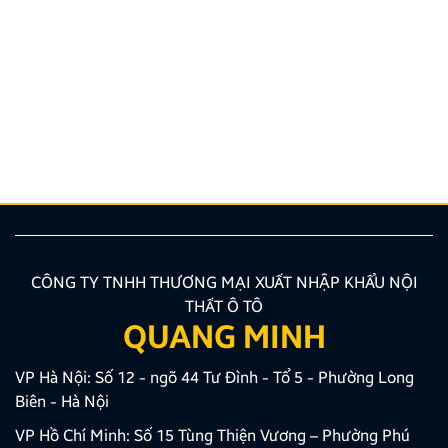
Hướng dẫn lắp màn hình liền camera 360. Những lưu
ý cần biết
Nâng cấp tính năng an toàn và tiện ích giải trí bằng
giải pháp lắp màn hình liền camera 360 đang là xu
hướng được nhiều chủ xe ưu tiên lựa chọn. Tuy
nhiên, để thiết bị phát huy tối đa hiệu quả, hiển thị
sắc nét và tuyệt đối không ảnh hưởng đến hệ […]
CÔNG TY TNHH THƯƠNG MẠI XUẤT NHẬP KHẨU NỘI
THẤT Ô TÔ
QUANG MINH
VP Hà Nội: Số 12 - ngõ 44 Tư Đình - Tổ 5 - Phường Long
Biên - Hà Nội
VP Hồ Chí Minh: Số 15 Tùng Thiện Vương – Phường Phú