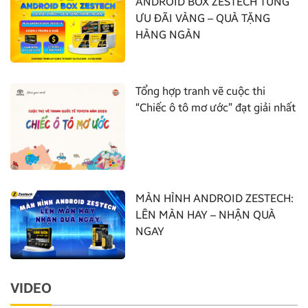
ANDROID BOX ZESTECH TUNG
ƯU ĐÃI VÀNG – QUÀ TẶNG
HÀNG NGÀN
Tổng hợp tranh vẽ cuộc thi
“Chiếc ô tô mơ ước” đạt giải nhất
MÀN HÌNH ANDROID ZESTECH:
LÊN MÀN HAY – NHẬN QUÀ
NGAY
VIDEO