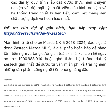
các đại lý, quy trình lắp đặt được thực hiện chuyên
nghiệp với đội ngũ kỹ thuật viên giàu kinh nghiệm và
hệ thống trang thiết bị tiên tiến, cam kết mang đến
chất lượng dịch vụ hoàn hảo nhất.
Để tra cứu đại lý gần nhất, bạn hãy truy cập:
https://zestech.vn/dai-ly-zestech
Màn hình ô tô cho xe Mazda CX-5 2018-2024, đặc biệt là
dòng Zestech Mazda MLK, là giải pháp hoàn hảo để nâng
tầm tiện nghi và tăng cường an toàn khi lái xe. Liên hệ ngay
hotline 1900.988.910 hoặc ghé thăm hệ thống đại lý
Zestech gần nhất để được tư vấn miễn phí và trải nghiệm
những sản phẩm công nghệ tiên phong hàng đầu.
Hashtag:
màn hình ô tô cho xe mazda cx-5 2018 , màn hình ô tô mazda cx-5 2018 , màn hình mazda cx-5 2018 , màn hình
android mazda cx-5 2018 , độ màn hình mazda cx-5 2018 , độ màn hình mazda cx-5 2018 , thay màn zin xemazda cx-
5 2018 , man hinh o to cho xe mazda cx-5 2018 , man hinh o to mazda cx-5 2018 , man hinh mazda cx-5 2018 , man
hinh android mazda cx-5 2018 , do man hinh mazda cx-5 2018 , do man hinh mazda cx-5 2018 , thay man zin
xemazda cx-5 2018