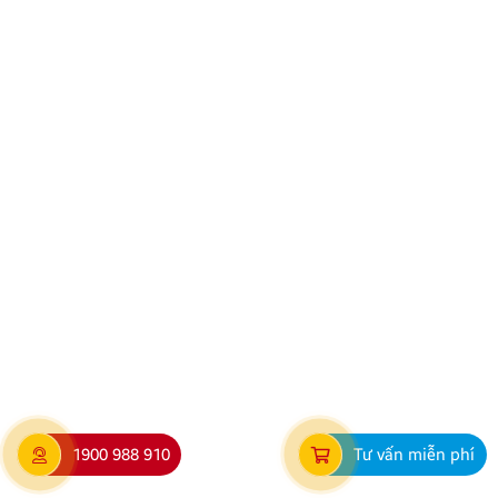
Địa chỉ lắp màn hình ô tô Zestech uy tín, chuẩn kỹ
thuật tại Thanh Hóa
Nhu cầu nâng cấp màn hình ô tô thông minh đang
ngày càng phổ biến và thịnh hành, đặc biệt là các
dòng màn hình Android Zestech với nhiều tính năng
hiện đại. Tuy nhiên, để đảm bảo thiết bị hoạt động ổn
định, bền bỉ và phát huy tối đa hiệu năng, việc lựa […]
1900 988 910
Tư vấn miễn phí
Minh Thành Auto – Đại lý Zestech chính hãng uy tín
tại Thanh Hóa