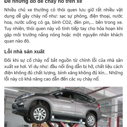
Để những đồ dễ cháy nổ trên xe
Nhiều chủ xe thường có thói quen lưu giữ rất nhiều vật
dụng dễ gây cháy nổ như: sạc sự phòng, điện thoại, nước
hoa, nước uống có ga, bình CO2, đèn pin,… bên trong xe.
Tuy nhiên, thói quen này vô tình tiếp tay cho hỏa hoạn khi
gặp môi trường nắng nóng hoặc một nguyên nhân khách
quan nào đó.
Lỗi nhà sản xuất
Đôi khi sự cố cháy nổ bắt nguồn từ chính lỗi của nhà sản
xuất xe hơi. Ví dụ như: đầu nối ống dẫn bị hở, chất liệu cách
điện không đủ chất lượng, bình xăng không đủ kín… Những
lỗi này có khả năng cao dẫn đến các vụ cháy nổ.