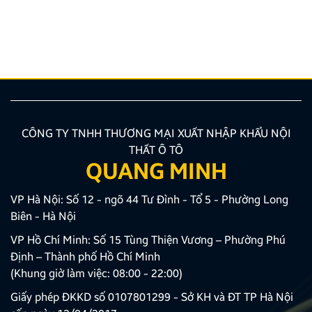
hướng được nhiều chủ xe ưu tiên lựa chọn. Tuy
nhiên, để thiết bị phát huy tối đa hiệu quả, hiển thị
sắc nét và tuyệt đối không ảnh hưởng đến hệ […]
CÔNG TY TNHH THƯƠNG MẠI XUẤT NHẬP KHẨU NỘI
THẤT Ô TÔ
QUANG MINH
VP Hà Nội: Số 12 - ngõ 44 Tư Đình - Tổ 5 - Phường Long
Biên - Hà Nội
VP Hồ Chí Minh: Số 15 Tùng Thiện Vương – Phường Phú
Định – Thành phố Hồ Chí Minh
(Khung giờ làm việc: 08:00 - 22:00)
Giấy phép ĐKKD số 0107801299 - Sở KH và ĐT TP Hà Nội