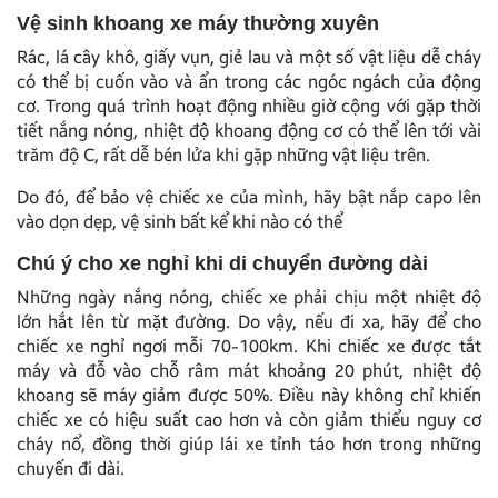
Vệ sinh khoang xe máy thường xuyên
Rác, lá cây khô, giấy vụn, giẻ lau và một số vật liệu dễ cháy
có thể bị cuốn vào và ẩn trong các ngóc ngách của động
cơ. Trong quá trình hoạt động nhiều giờ cộng với gặp thời
tiết nắng nóng, nhiệt độ khoang động cơ có thể lên tới vài
trăm độ C, rất dễ bén lửa khi gặp những vật liệu trên.
Do đó, để bảo vệ chiếc xe của mình, hãy bật nắp capo lên
vào dọn dẹp, vệ sinh bất kể khi nào có thể
Chú ý cho xe nghỉ khi di chuyển đường dài
Những ngày nắng nóng, chiếc xe phải chịu một nhiệt độ
lớn hắt lên từ mặt đường. Do vậy, nếu đi xa, hãy để cho
chiếc xe nghỉ ngơi mỗi 70-100km. Khi chiếc xe được tắt
máy và đỗ vào chỗ râm mát khoảng 20 phút, nhiệt độ
khoang sẽ máy giảm được 50%. Điều này không chỉ khiến
chiếc xe có hiệu suất cao hơn và còn giảm thiểu nguy cơ
cháy nổ, đồng thời giúp lái xe tỉnh táo hơn trong những
chuyến đi dài.