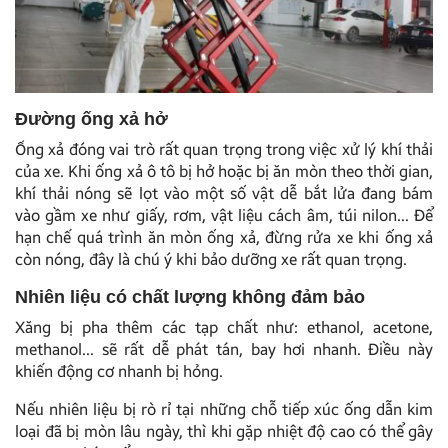
Đường ống xả hở
Ống xả đóng vai trò rất quan trọng trong việc xử lý khí thải
của xe. Khi ống xả ô tô bị hở hoặc bị ăn mòn theo thời gian,
khí thải nóng sẽ lọt vào một số vật dễ bắt lửa đang bám
vào gầm xe như giấy, rơm, vật liệu cách âm, túi nilon… Để
hạn chế quá trình ăn mòn ống xả, đừng rửa xe khi ống xả
còn nóng, đây là chú ý khi bảo dưỡng xe rất quan trọng.
Nhiên liệu có chất lượng không đảm bảo
Xăng bị pha thêm các tạp chất như: ethanol, acetone,
methanol… sẽ rất dễ phát tán, bay hơi nhanh. Điều này
khiến động cơ nhanh bị hỏng.
Nếu nhiên liệu bị rò rỉ tại những chỗ tiếp xúc ống dẫn kim
loại đã bị mòn lâu ngày, thì khi gặp nhiệt độ cao có thể gây