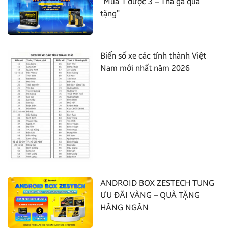
“Mua 1 được 3 – Thả ga quà
tặng”
Biển số xe các tỉnh thành Việt
Nam mới nhất năm 2026
ANDROID BOX ZESTECH TUNG
ƯU ĐÃI VÀNG – QUÀ TẶNG
HÀNG NGÀN