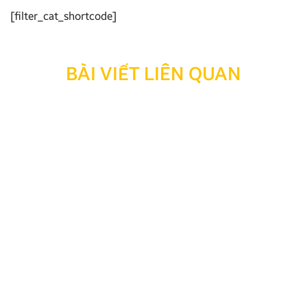
[filter_cat_shortcode]
BÀI VIẾT LIÊN QUAN
Thông báo: Ngừng hỗ trợ tra cứu bảo hành đối với