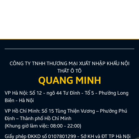
TNHH Thương Mại XNK Nội Thất Ô Tô Quang Minh
xin trân trọng cảm ơn Quý Khách hàng và Quý Đại lý
đã luôn tin tưởng sử dụng các sản phẩm Android Box
và Màn hình Android mang thương hiệu ZESTECH.
Trong quá trình […]
CÔNG TY TNHH THƯƠNG MẠI XUẤT NHẬP KHẨU NỘI
THẤT Ô TÔ
QUANG MINH
VP Hà Nội: Số 12 - ngõ 44 Tư Đình - Tổ 5 - Phường Long
Biên - Hà Nội
VP Hồ Chí Minh: Số 15 Tùng Thiện Vương – Phường Phú
Định – Thành phố Hồ Chí Minh
(Khung giờ làm việc: 08:00 - 22:00)
Giấy phép ĐKKD số 0107801299 - Sở KH và ĐT TP Hà Nội