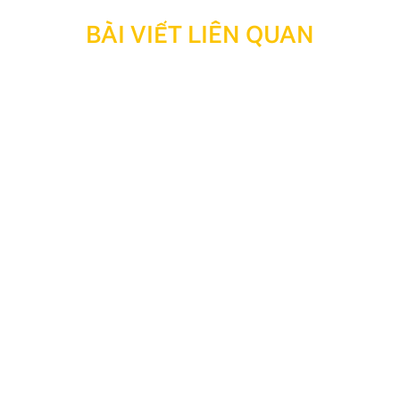
BÀI VIẾT LIÊN QUAN
Thông báo: Ngừng hỗ trợ tra cứu bảo hành đối với
sản phẩm đã hết thời hạn bảo hành
Kính gửi Quý Khách hàng và Quý Đại lý, Nhằm tối ưu
hóa công tác quản lý, lưu trữ dữ liệu và nâng cao hiệu