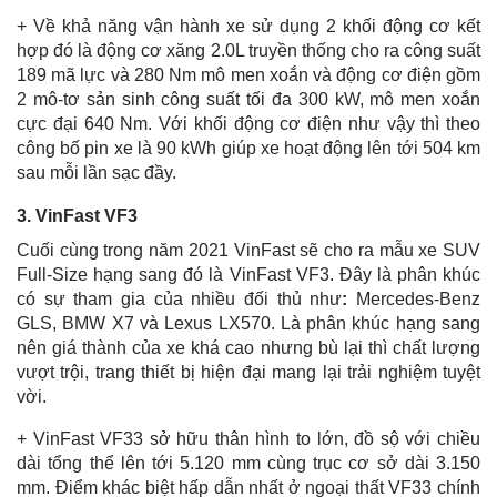
+ Về khả năng vận hành xe sử dụng 2 khối động cơ kết
hợp đó là động cơ xăng 2.0L truyền thống cho ra công suất
189 mã lực và 280 Nm mô men xoắn và động cơ điện gồm
2 mô-tơ sản sinh công suất tối đa 300 kW, mô men xoắn
cực đại 640 Nm. Với khối động cơ điện như vậy thì theo
công bố pin xe là 90 kWh giúp xe hoạt động lên tới 504 km
sau mỗi lần sạc đầy.
3. VinFast VF3
Cuối cùng trong năm 2021 VinFast sẽ cho ra mẫu xe SUV
Full-Size hạng sang đó là
VinFast VF3. Đây là phân khúc
có sự tham gia của nhiều đối thủ như
:
Mercedes-Benz
GLS, BMW X7 và Lexus LX570. Là phân khúc hạng sang
nên giá thành của xe khá cao nhưng bù lại thì chất lượng
vượt trội, trang thiết bị hiện đại mang lại trải nghiệm tuyệt
vời.
+ VinFast VF33 sở hữu thân hình to lớn, đồ sộ với chiều
dài tổng thể lên tới 5.120 mm cùng trục cơ sở dài 3.150
mm. Điểm khác biệt hấp dẫn nhất ở ngoại thất VF33 chính