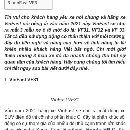
3. VinFast VF3
Tin vui cho khách hàng yêu xe nói chung và hãng xe
VinFast nói riêng là vào năm 2021 này VinFast sẽ cho
ra mắt 3 mẫu xe ô tô mới đó là: VF31, VF32 và VF 33.
Tất cả đều sử dụng động cơ thân thiện với môi trường,
đầy đủ tiện nghi và nâng cao hơn về tính năng tự lái
khiến nhiều khách hàng Việt bất ngờ. Chỉ mới giới
thiệu nhưng 3 mẫu xe đó đã nhanh chóng thu hút sự
quan tâm của khách hàng. Hãy cùng chúng tôi tìm hiểu
chi tiết ngay sau bài viết dưới đây nhé.
1. VinFast VF31
VinFast VF31
Vào năm 2021 hãng xe VinFast sẽ cho ra mắt dòng xe
SUV điện đô thị cỡ nhỏ phân khúc C, đây là phân khúc sôi
động có sự tham gia của nhiều đối thủ cạnh tranh lớn khác
như: Hyundai Kona, Ford EcoSport,
Honda HR-V
, Kia