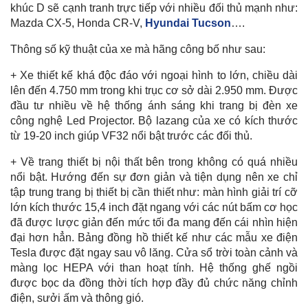
khúc D sẽ cạnh tranh trực tiếp với nhiều đối thủ mạnh như:
Mazda CX-5, Honda CR-V,
Hyundai Tucson
….
Thông số kỹ thuật của xe mà hãng công bố như sau:
+ Xe thiết kế khá độc đáo với ngoại hình to lớn, chiều dài
lên đến 4.750 mm trong khi trục cơ sở dài 2.950 mm. Được
đầu tư nhiều về hệ thống ánh sáng khi trang bị đèn xe
công nghệ Led Projector. Bộ lazang của xe có kích thước
từ 19-20 inch giúp VF32 nổi bật trước các đối thủ.
+ Về trang thiết bị nội thất bên trong không có quá nhiều
nổi bật. Hướng đến sự đơn giản và tiện dụng nên xe chỉ
tập trung trang bị thiết bị cần thiết như: màn hình giải trí cỡ
lớn kích thước 15,4 inch đặt ngang với các nút bấm cơ học
đã được lược giản đến mức tối đa mang đến cái nhìn hiện
đại hơn hẳn. Bảng đồng hồ thiết kế như các mẫu xe điện
Tesla được đặt ngay sau vô lăng. Cửa sổ trời toàn cảnh và
màng lọc HEPA với than hoạt tính. Hệ thống ghế ngồi
được bọc da đồng thời tích hợp đầy đủ chức năng chỉnh
điện, sưởi ấm và thông gió.