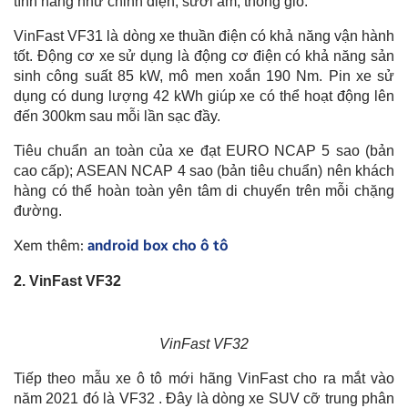
tính năng như chỉnh điện, sưởi ấm, thông gió.
VinFast VF31 là dòng xe thuần điện có khả năng vận hành
tốt. Động cơ xe sử dụng là động cơ điện có khả năng sản
sinh công suất 85 kW, mô men xoắn 190 Nm. Pin xe sử
dụng có dung lượng 42 kWh giúp xe có thể hoạt động lên
đến 300km sau mỗi lần sạc đầy.
Tiêu chuẩn an toàn của xe đạt EURO NCAP 5 sao (bản
cao cấp); ASEAN NCAP 4 sao (bản tiêu chuẩn) nên khách
hàng có thể hoàn toàn yên tâm di chuyển trên mỗi chặng
đường.
Xem thêm:
android box cho ô tô
2. VinFast VF32
VinFast VF32
Tiếp theo mẫu xe ô tô mới hãng VinFast cho ra mắt vào
năm 2021 đó là VF32 . Đây là dòng xe SUV cỡ trung phân