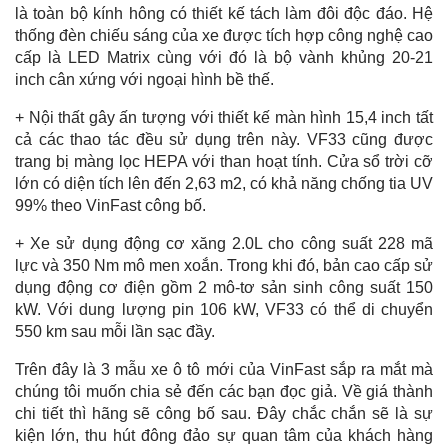
là toàn bộ kính hông có thiết kế tách làm đôi độc đáo. Hệ
thống đèn chiếu sáng của xe được tích hợp công nghệ cao
cấp là LED Matrix cùng với đó là bộ vành khủng 20-21
inch cân xứng với ngoại hình bề thế.
+ Nội thất gây ấn tượng với thiết kế màn hình 15,4 inch tất
cả các thao tác đều sử dụng trên này. VF33 cũng được
trang bị màng lọc HEPA với than hoạt tính. Cửa sổ trời cỡ
lớn có diện tích lên đến 2,63 m2, có khả năng chống tia UV
99% theo VinFast công bố.
+ Xe sử dụng động cơ xăng 2.0L cho công suất 228 mã
lực và 350 Nm mô men xoắn. Trong khi đó, bản cao cấp sử
dụng động cơ điện gồm 2 mô-tơ sản sinh công suất 150
kW. Với dung lượng pin 106 kW, VF33 có thể di chuyển
550 km sau mỗi lần sạc đầy.
Trên đây là 3 mẫu xe ô tô mới của VinFast sắp ra mắt mà
chúng tôi muốn chia sẻ đến các bạn đọc giả. Về giá thành
chi tiết thì hãng sẽ công bố sau. Đây chắc chắn sẽ là sự
kiện lớn, thu hút đông đảo sự quan tâm của khách hàng