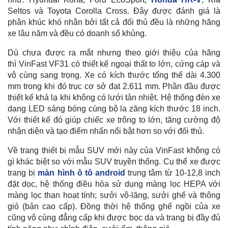
Seltos và Toyota Corolla Cross. Đây được đánh giá là
phân khúc khó nhằn bởi tất cả đối thủ đều là những hãng
xe lâu năm và đều có doanh số khủng.
Dù chưa được ra mắt nhưng theo giới thiệu của hãng
thì VinFast VF31 có thiết kế ngoại thất to lớn, cứng cáp và
vô cùng sang trọng. Xe có kích thước tổng thể dài 4.300
mm trong khi đó trục cơ sở đạt 2.611 mm. Phần đầu được
thiết kế khá lạ khi không có lưới tản nhiệt. Hệ thống đèn xe
dạng LED sáng bóng cùng bộ la zăng kích thước 18 inch.
Với thiết kế đó giúp chiếc xe trông to lớn, tăng cường độ
nhận diện và tạo điểm nhấn nổi bật hơn so với đối thủ.
Về trang thiết bị mẫu SUV mới này của VinFast không có
gì khác biệt so với mẫu SUV truyền thống. Cụ thể xe được
trang bị
màn hình ô tô android
trung tâm từ 10-12,8 inch
đặt dọc, hệ thống điều hòa sử dụng màng lọc HEPA với
màng lọc than hoạt tính; sưởi vô-lăng, sưởi ghế và thông
gió (bản cao cấp). Đồng thời hệ thống ghế ngồi của xe
cũng vô cùng đẳng cấp khi được bọc da và trang bị đầy đủ