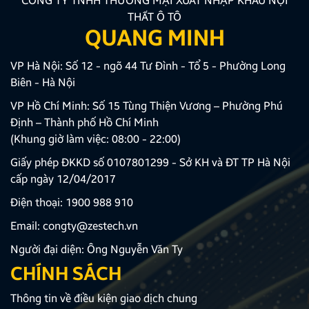
CÔNG TY TNHH THƯƠNG MẠI XUẤT NHẬP KHẨU NỘI
THẤT Ô TÔ
QUANG MINH
VP Hà Nội: Số 12 - ngõ 44 Tư Đình - Tổ 5 - Phường Long
Biên - Hà Nội
VP Hồ Chí Minh: Số 15 Tùng Thiện Vương – Phường Phú
Định – Thành phố Hồ Chí Minh
(Khung giờ làm việc: 08:00 - 22:00)
Giấy phép ĐKKD số 0107801299 - Sở KH và ĐT TP Hà Nội
cấp ngày 12/04/2017
Điện thoại:
1900 988 910
Email:
congty@zestech.vn
Người đại diện: Ông Nguyễn Văn Ty
CHÍNH SÁCH
Thông tin về điều kiện giao dịch chung