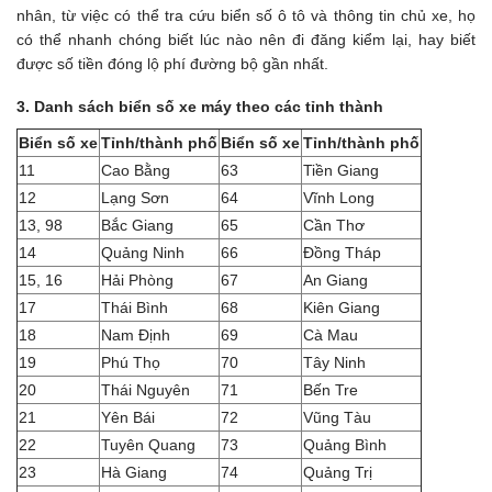
nhân, từ việc có thể tra cứu biển số ô tô và thông tin chủ xe, họ
có thể nhanh chóng biết lúc nào nên đi đăng kiểm lại, hay biết
được số tiền đóng lộ phí đường bộ gần nhất.
3. Danh sách biển số xe máy theo các tỉnh thành
Biển số xe
Tỉnh/thành phố
Biển số xe
Tỉnh/thành phố
11
Cao Bằng
63
Tiền Giang
12
Lạng Sơn
64
Vĩnh Long
13, 98
Bắc Giang
65
Cần Thơ
14
Quảng Ninh
66
Đồng Tháp
15, 16
Hải Phòng
67
An Giang
17
Thái Bình
68
Kiên Giang
18
Nam Định
69
Cà Mau
19
Phú Thọ
70
Tây Ninh
20
Thái Nguyên
71
Bến Tre
21
Yên Bái
72
Vũng Tàu
22
Tuyên Quang
73
Quảng Bình
23
Hà Giang
74
Quảng Trị