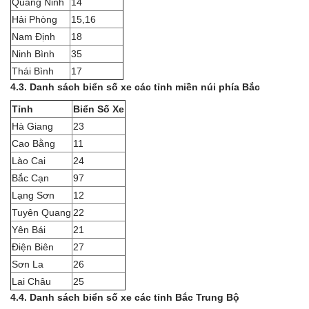
Quảng Ninh
14
Hải Phòng
15,16
Nam Định
18
Ninh Bình
35
Thái Bình
17
4.3. Danh sách biển số xe các tỉnh miền núi phía Bắc
Tỉnh
Biển Số Xe
Hà Giang
23
Cao Bằng
11
Lào Cai
24
Bắc Cạn
97
Lạng Sơn
12
Tuyên Quang
22
Yên Bái
21
Điện Biên
27
Sơn La
26
Lai Châu
25
4.4. Danh sách biển số xe các tỉnh Bắc Trung Bộ