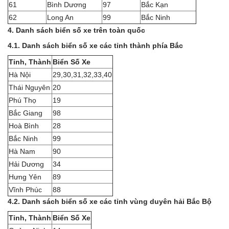
61
Bình Dương
97
Bắc Kạn
62
Long An
99
Bắc Ninh
4. Danh sách biển số xe trên toàn quốc
4.1. Danh sách biển số xe các tỉnh thành phía Bắc
Tỉnh, Thành
Biển Số Xe
Hà Nội
29,30,31,32,33,40
Thái Nguyên
20
Phú Thọ
19
Bắc Giang
98
Hoà Bình
28
Bắc Ninh
99
Hà Nam
90
Hải Dương
34
Hưng Yên
89
Vĩnh Phúc
88
4.2. Danh sách biển số xe các tỉnh vùng duyên hải Bắc Bộ
Tỉnh, Thành
Biển Số Xe