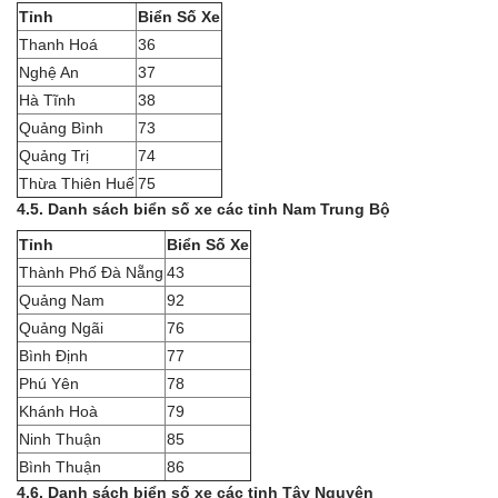
Tỉnh
Biển Số Xe
Thanh Hoá
36
Nghệ An
37
Hà Tĩnh
38
Quảng Bình
73
Quảng Trị
74
Thừa Thiên Huế
75
4.5. Danh sách biển số xe các tỉnh Nam Trung Bộ
Tỉnh
Biển Số Xe
Thành Phố Đà Nẵng
43
Quảng Nam
92
Quảng Ngãi
76
Bình Định
77
Phú Yên
78
Khánh Hoà
79
Ninh Thuận
85
Bình Thuận
86
4.6. Danh sách biển số xe các tỉnh Tây Nguyên