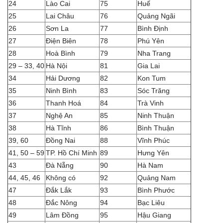
24
Lào Cai
75
Huế
25
Lai Châu
76
Quảng Ngãi
26
Sơn La
77
Bình Định
27
Điện Biên
78
Phú Yên
28
Hoà Bình
79
Nha Trang
29 – 33, 40
Hà Nội
81
Gia Lai
34
Hải Dương
82
Kon Tum
35
Ninh Bình
83
Sóc Trăng
36
Thanh Hoá
84
Trà Vinh
37
Nghệ An
85
Ninh Thuận
38
Hà Tĩnh
86
Bình Thuận
39, 60
Đồng Nai
88
Vĩnh Phúc
41, 50 – 59
TP. Hồ Chí Minh
89
Hưng Yên
43
Đà Nẵng
90
Hà Nam
44, 45, 46
Không có
92
Quảng Nam
47
Đắk Lắk
93
Bình Phước
48
Đắc Nông
94
Bạc Liêu
49
Lâm Đồng
95
Hậu Giang