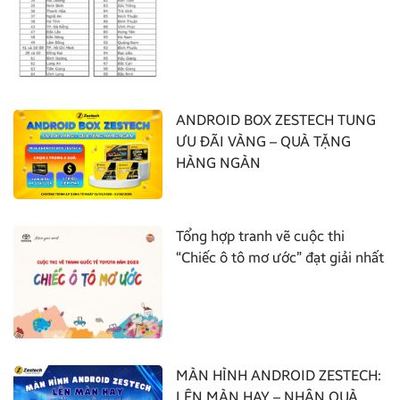
ANDROID BOX ZESTECH TUNG
ƯU ĐÃI VÀNG – QUÀ TẶNG
HÀNG NGÀN
Tổng hợp tranh vẽ cuộc thi
“Chiếc ô tô mơ ước” đạt giải nhất
MÀN HÌNH ANDROID ZESTECH:
LÊN MÀN HAY – NHẬN QUÀ