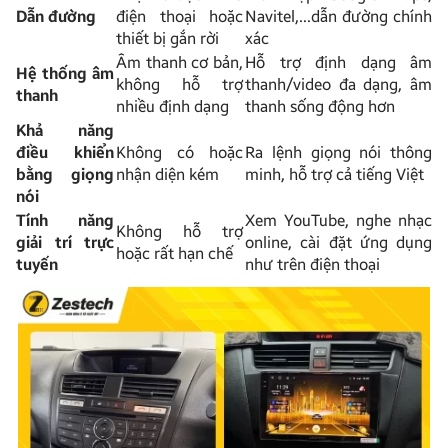
Dẫn đường
điện thoại hoặc
Navitel,…dẫn đường chính
thiết bị gắn rời
xác
Âm thanh cơ bản,
Hỗ trợ định dạng âm
Hệ thống âm
không hỗ trợ
thanh/video đa dạng, âm
thanh
nhiều định dạng
thanh sống động hơn
Khả năng
điều khiển
Không có hoặc
Ra lệnh giọng nói thông
bằng giọng
nhận diện kém
minh, hỗ trợ cả tiếng Việt
nói
Tính năng
Xem YouTube, nghe nhạc
Không hỗ trợ
giải trí trực
online, cài đặt ứng dụng
hoặc rất hạn chế
tuyến
như trên điện thoại