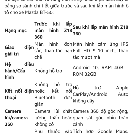
bảng so sánh chi tiết giữa trước và sau khi lắp màn hình ô
tô cho xe Mazda BT-50:
Trước khi lắp
Sau khi lắp màn hình Z18
Hạng mục
màn hình Z18
360
360
Màn hình đơn
Màn hình cảm ứng IPS
Giao diện
sắc, thao tác hạn
Full HD 9-10 inch, thao
giải trí
chế
tác mượt mà
Hệ điều
Android 10, RAM 4GB –
hành/Cấu
Không hỗ trợ
ROM 32GB
hình
Không hỗ trợ
Hỗ trợ Apple
Kết nối điện
hoặc kết nối
CarPlay/Android Auto
thoại
Bluetooth đơn
không dây
giản
Camera
Camera lùi chất
Camera 360 độ góc rộng,
lùi/camera
lượng thấp hoặc
quan sát góc nhìn toàn
360
không có
cảnh
Phụ thuộc vào
Tích hợp Google Maps,