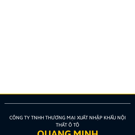
THÔNG BÁO VỀ VIỆC TRẢI NGHIỆM ỨNG DỤNG
YOUTUBE
Kính gửi Quý Khách hàng và Quý Đại lý, Công ty
TNHH Thương Mại XNK Nội Thất Ô Tô Quang Minh
xin trân trọng cảm ơn Quý Khách hàng và Quý Đại lý
đã luôn tin tưởng sử dụng các sản phẩm Android Box
và Màn hình Android mang thương hiệu ZESTECH.
Trong quá trình […]
CÔNG TY TNHH THƯƠNG MẠI XUẤT NHẬP KHẨU NỘI
THẤT Ô TÔ
QUANG MINH