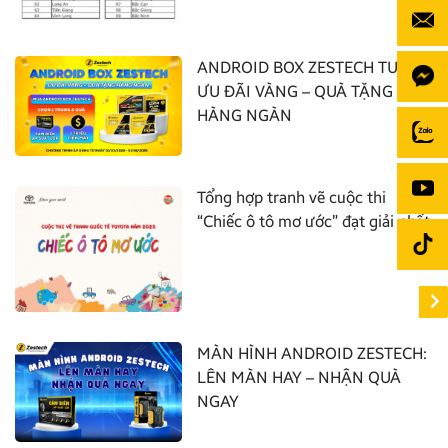
ANDROID BOX ZESTECH TUNG
ƯU ĐÃI VÀNG – QUÀ TẶNG
HÀNG NGÀN
Tổng hợp tranh vẽ cuộc thi
“Chiếc ô tô mơ ước” đạt giải nhất
MÀN HÌNH ANDROID ZESTECH:
LÊN MÀN HAY – NHẬN QUÀ
NGAY