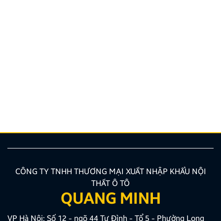
Hướng dẫn lắp màn hình liền camera 360. Những lưu
ý cần biết
Nâng cấp tính năng an toàn và tiện ích giải trí bằng
giải pháp lắp màn hình liền camera 360 đang là xu
hướng được nhiều chủ xe ưu tiên lựa chọn. Tuy
nhiên, để thiết bị phát huy tối đa hiệu quả, hiển thị
sắc nét và tuyệt đối không ảnh hưởng đến hệ […]
CÔNG TY TNHH THƯƠNG MẠI XUẤT NHẬP KHẨU NỘI
THẤT Ô TÔ
QUANG MINH
VP Hà Nội: Số 12 - ngõ 44 Tư Đình - Tổ 5 - Phường Long