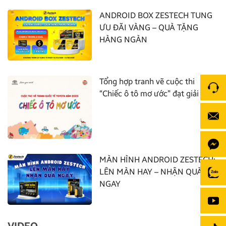
ANDROID BOX ZESTECH TUNG
ƯU ĐÃI VÀNG – QUÀ TẶNG
HÀNG NGÀN
Tổng hợp tranh vẽ cuộc thi
“Chiếc ô tô mơ ước” đạt giải nhất
MÀN HÌNH ANDROID ZESTECH:
LÊN MÀN HAY – NHẬN QUÀ
NGAY
VIDEO