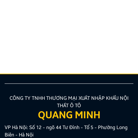
Top 5 bản đồ chỉ đường Việt Nam tốt nhất cho tài xế
Lái xe tại Việt Nam chưa bao giờ là thử thách dễ
dàng, từ những con ngõ nhỏ đan xen như mạng nhện
tại Hà Nội, TP.HCM cho đến những cung đường đèo
dốc, biển báo giao thông thay đổi liên tục. Lúc này,
một chiếc bản đồ chỉ đường Việt Nam thông minh,
chính […]
CÔNG TY TNHH THƯƠNG MẠI XUẤT NHẬP KHẨU NỘI
THẤT Ô TÔ
QUANG MINH
VP Hà Nội: Số 12 - ngõ 44 Tư Đình - Tổ 5 - Phường Long
Biên - Hà Nội