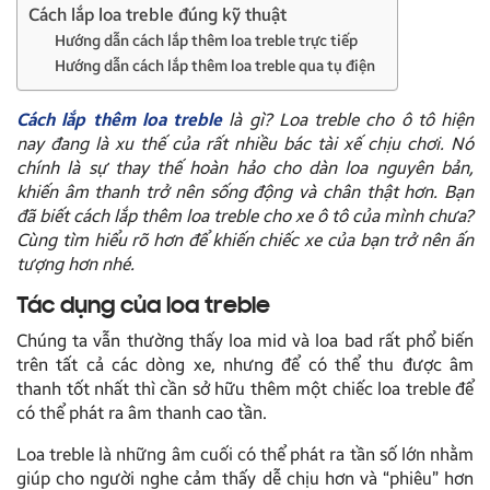
Cách lắp loa treble đúng kỹ thuật
Hướng dẫn cách lắp thêm loa treble trực tiếp
Hướng dẫn cách lắp thêm loa treble qua tụ điện
Cách lắp thêm loa treble
là gì? Loa treble cho ô tô hiện
nay đang là xu thế của rất nhiều bác tài xế chịu chơi. Nó
chính là sự thay thế hoàn hảo cho dàn loa nguyên bản,
khiến âm thanh trở nên sống động và chân thật hơn. Bạn
đã biết
cách lắp thêm loa treble
cho xe ô tô của mình chưa?
Cùng tìm hiểu rõ hơn để khiến chiếc xe của bạn trở nên ấn
tượng hơn nhé.
Tác dụng của loa treble
Chúng ta vẫn thường thấy loa mid và loa bad rất phổ biến
trên tất cả các dòng xe, nhưng để có thể thu được âm
thanh tốt nhất thì cần sở hữu thêm một chiếc loa treble để
có thể phát ra âm thanh cao tần.
Loa treble là những âm cuối có thể phát ra tần số lớn nhằm
giúp cho người nghe cảm thấy dễ chịu hơn và “phiêu” hơn