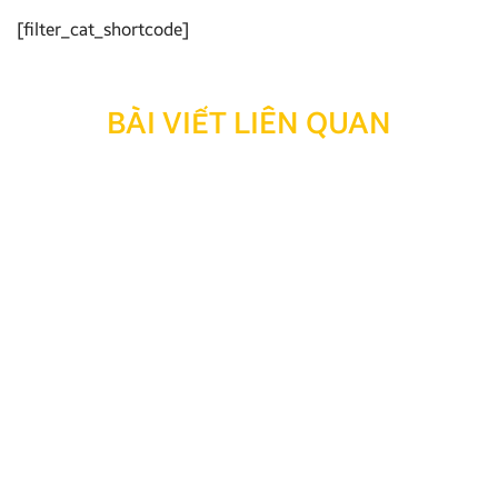
[filter_cat_shortcode]
BÀI VIẾT LIÊN QUAN
Thông báo: Ngừng hỗ trợ tra cứu bảo hành đối với