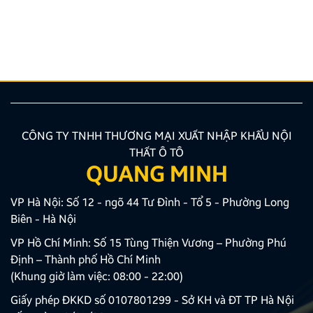
hướng được nhiều chủ xe ưu tiên lựa chọn. Tuy
nhiên, để thiết bị phát huy tối đa hiệu quả, hiển thị
sắc nét và tuyệt đối không ảnh hưởng đến hệ […]
CÔNG TY TNHH THƯƠNG MẠI XUẤT NHẬP KHẨU NỘI
THẤT Ô TÔ
QUANG MINH
VP Hà Nội: Số 12 - ngõ 44 Tư Đình - Tổ 5 - Phường Long
Biên - Hà Nội
VP Hồ Chí Minh: Số 15 Tùng Thiện Vương – Phường Phú
Định – Thành phố Hồ Chí Minh
(Khung giờ làm việc: 08:00 - 22:00)
Giấy phép ĐKKD số 0107801299 - Sở KH và ĐT TP Hà Nội