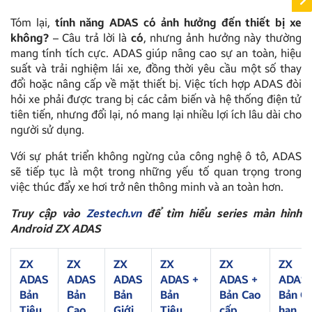
Tóm lại,
tính năng ADAS có ảnh hưởng đến thiết bị xe
không?
– Câu trả lời là
có
, nhưng ảnh hưởng này thường
mang tính tích cực. ADAS giúp nâng cao sự an toàn, hiệu
suất và trải nghiệm lái xe, đồng thời yêu cầu một số thay
đổi hoặc nâng cấp về mặt thiết bị. Việc tích hợp ADAS đòi
hỏi xe phải được trang bị các cảm biến và hệ thống điện tử
tiên tiến, nhưng đổi lại, nó mang lại nhiều lợi ích lâu dài cho
người sử dụng.
Với sự phát triển không ngừng của công nghệ ô tô, ADAS
sẽ tiếp tục là một trong những yếu tố quan trọng trong
việc thúc đẩy xe hơi trở nên thông minh và an toàn hơn.
Truy cập vào
Zestech.vn
để tìm hiểu series màn hình
Android ZX ADAS
ZX
ZX
ZX
ZX
ZX
ZX
ADAS
ADAS
ADAS
ADAS +
ADAS +
ADAS 
Bản
Bản
Bản
Bản
Bản Cao
Bản Gi
Tiêu
Cao
Giới
Tiêu
cấp
hạn