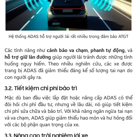
Hệ thống ADAS hỗ trợ người lái rất nhiều trong đảm bảo ATGT
Các tính năng như
cảnh báo va chạm
,
phanh tự động
, và
hỗ trợ giữ làn đường
giúp người lái tránh được những tình
huống nguy hiểm. Theo nhiều nghiên cứu, các xe được
trang bị ADAS đã giảm thiểu đáng kể số lượng tai nạn do
con người gây ra.
3.2. Tiết kiệm chi phí bảo trì
Mặc dù ban đầu việc lắp đặt hoặc nâng cấp ADAS có thể
đòi hỏi chi phí đầu tư, nhưng về lâu dài, nó giúp tiết kiệm
chi phí sửa chữa và bảo trì. Với khả năng ngăn ngừa tai nạn
và va chạm, ADAS giúp giảm thiểu hao mòn và hư hỏng đối
với các bộ phận quan trọng của xe.
3.3. Nâng cao trải nghiệm lái xe