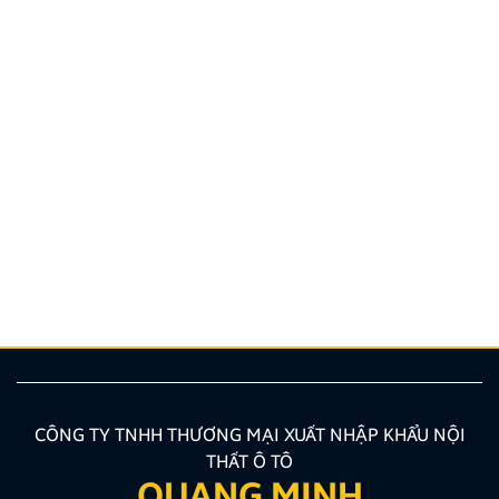
Hướng dẫn lắp màn hình liền camera 360. Những lưu
ý cần biết
Nâng cấp tính năng an toàn và tiện ích giải trí bằng
giải pháp lắp màn hình liền camera 360 đang là xu
hướng được nhiều chủ xe ưu tiên lựa chọn. Tuy
nhiên, để thiết bị phát huy tối đa hiệu quả, hiển thị
sắc nét và tuyệt đối không ảnh hưởng đến hệ […]
CÔNG TY TNHH THƯƠNG MẠI XUẤT NHẬP KHẨU NỘI
THẤT Ô TÔ
QUANG MINH