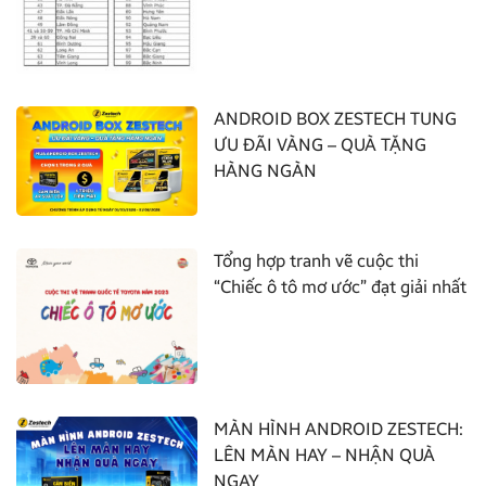
ANDROID BOX ZESTECH TUNG
ƯU ĐÃI VÀNG – QUÀ TẶNG
HÀNG NGÀN
Tổng hợp tranh vẽ cuộc thi
“Chiếc ô tô mơ ước” đạt giải nhất
MÀN HÌNH ANDROID ZESTECH:
LÊN MÀN HAY – NHẬN QUÀ
NGAY