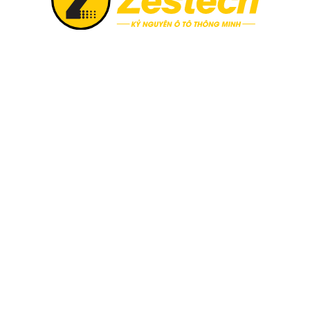
 danh sách Top 10 xe ô tô bán chạy nhất Tháng 8/2025
ng, đa dạng màu sắc.