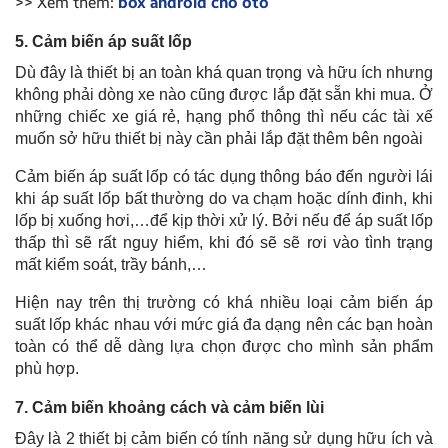
>> Xem thêm:
box android cho oto
5. Cảm biến áp suất lốp
Dù đây là thiết bị an toàn khá quan trọng và hữu ích nhưng
không phải dòng xe nào cũng được lắp đặt sẵn khi mua. Ở
những chiếc xe giá rẻ, hạng phổ thông thì nếu các tài xế
muốn sở hữu thiết bị này cần phải lắp đặt thêm bên ngoài
Cảm biến áp suất lốp có tác dụng thông báo đến người lái
khi áp suất lốp bất thường do va chạm hoặc dính đinh, khi
lốp bị xuống hơi,…để kịp thời xử lý. Bởi nếu để áp suất lốp
thấp thì sẽ rất nguy hiểm, khi đó sẽ sẽ rơi vào tình trạng
mất kiểm soát, trầy bánh,…
Hiện nay trên thị trường có khá nhiều loại cảm biến áp
suất lốp khác nhau với mức giá đa dạng nên các bạn hoàn
toàn có thể dễ dàng lựa chọn được cho mình sản phẩm
phù hợp.
7. Cảm biến khoảng cách và cảm biến lùi
Đây là 2 thiết bị cảm biến có tính năng sử dụng hữu ích và