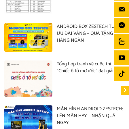
ANDROID BOX ZESTECH TUNG
ƯU ĐÃI VÀNG – QUÀ TẶNG
HÀNG NGÀN
Tổng hợp tranh vẽ cuộc thi
“Chiếc ô tô mơ ước” đạt giải nhất
MÀN HÌNH ANDROID ZESTECH:
LÊN MÀN HAY – NHẬN QUÀ
NGAY