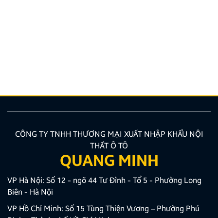
Quy định và quy trình thi bằng lái xe ô tô mới nhất
2026
Bạn đang có nhu cầu học sát hạch nhưng chưa nắm
rõ các quy định đào tạo mới nhất hiện nay? Việc
trang bị chuẩn xác các kiến thức về quy trình, hồ sơ
là bước vô cùng quan trọng giúp bạn tối ưu thời gian
và công sức. Bài viết dưới đây của Zestech […]
CÔNG TY TNHH THƯƠNG MẠI XUẤT NHẬP KHẨU NỘI
THẤT Ô TÔ
QUANG MINH
VP Hà Nội: Số 12 - ngõ 44 Tư Đình - Tổ 5 - Phường Long
Biên - Hà Nội
VP Hồ Chí Minh: Số 15 Tùng Thiện Vương – Phường Phú