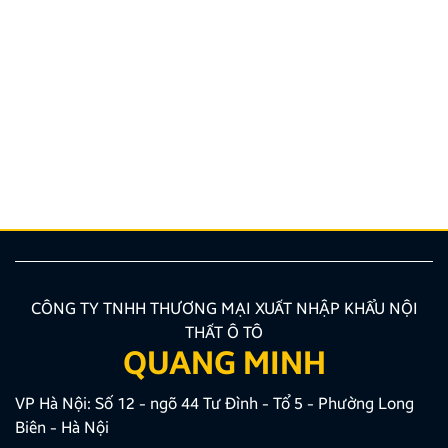
Quy định và quy trình thi bằng lái xe ô tô mới nhất
2026
Bạn đang có nhu cầu học sát hạch nhưng chưa nắm
rõ các quy định đào tạo mới nhất hiện nay? Việc
trang bị chuẩn xác các kiến thức về quy trình, hồ sơ
là bước vô cùng quan trọng giúp bạn tối ưu thời gian
và công sức. Bài viết dưới đây của Zestech […]
CÔNG TY TNHH THƯƠNG MẠI XUẤT NHẬP KHẨU NỘI
THẤT Ô TÔ
QUANG MINH
VP Hà Nội: Số 12 - ngõ 44 Tư Đình - Tổ 5 - Phường Long
Biên - Hà Nội