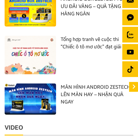
ƯU ĐÃI VÀNG – QUÀ TẶNG
HÀNG NGÀN
Tổng hợp tranh vẽ cuộc thi
“Chiếc ô tô mơ ước” đạt giải nhất
MÀN HÌNH ANDROID ZESTECH:
LÊN MÀN HAY – NHẬN QUÀ
NGAY
VIDEO