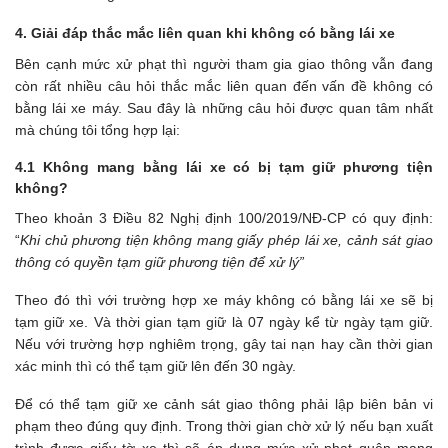
4. Giải đáp thắc mắc liên quan khi không có bằng lái xe
Bên cạnh mức xử phạt thì người tham gia giao thông vẫn đang
còn rất nhiều câu hỏi thắc mắc liên quan đến vấn đề không có
bằng lái xe máy. Sau đây là những câu hỏi được quan tâm nhất
mà chúng tôi tổng hợp lại:
4.1 Không mang bằng lái xe có bị tạm giữ phương tiện
không?
Theo khoản 3 Điều 82 Nghị định 100/2019/NĐ-CP có quy định:
“
Khi chủ phương tiện không mang giấy phép lái xe, cảnh sát giao
thông có quyền tạm giữ phương tiện để xử lý”
Theo đó thì với trường hợp xe máy không có bằng lái xe sẽ bị
tạm giữ xe. Và thời gian tạm giữ là 07 ngày kể từ ngày tạm giữ.
Nếu với trường hợp nghiêm trọng, gây tai nạn hay cần thời gian
xác minh thì có thể tạm giữ lên đến 30 ngày.
Để có thể tạm giữ xe cảnh sát giao thông phải lập biên bản vi
phạm theo đúng quy định. Trong thời gian chờ xử lý nếu bạn xuất
trình được giấy tờ xe thì sẽ áp dụng mức xử phạt quên mang