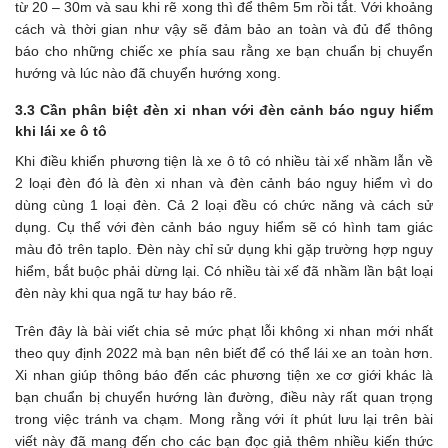
từ 20 – 30m và sau khi rẽ xong thì để thêm 5m rồi tắt. Với khoảng
cách và thời gian như vậy sẽ đảm bảo an toàn và đủ để thông
báo cho những chiếc xe phía sau rằng xe bạn chuẩn bị chuyển
hướng và lúc nào đã chuyển hướng xong.
3.3 Cần phân biệt đèn xi nhan với đèn cảnh báo nguy hiểm
khi lái xe ô tô
Khi điều khiển phương tiện là xe ô tô có nhiều tài xế nhầm lẫn về
2 loại đèn đó là đèn xi nhan và đèn cảnh báo nguy hiểm vì do
dùng cùng 1 loại đèn. Cả 2 loại đều có chức năng và cách sử
dụng. Cụ thể với đèn cảnh báo nguy hiểm sẽ có hình tam giác
màu đỏ trên taplo. Đèn này chỉ sử dụng khi gặp trường hợp nguy
hiểm, bắt buộc phải dừng lại. Có nhiều tài xế đã nhầm lần bật loại
đèn này khi qua ngã tư hay báo rẽ.
Trên đây là bài viết chia sẻ mức phạt lỗi không xi nhan mới nhất
theo quy định 2022 mà bạn nên biết để có thể lái xe an toàn hơn.
Xi nhan giúp thông báo đến các phương tiện xe cơ giới khác là
bạn chuẩn bị chuyển hướng làn đường, điều này rất quan trọng
trong việc tránh va chạm. Mong rằng với ít phút lưu lại trên bài
viết này đã mang đến cho các bạn đọc giả thêm nhiều kiến thức