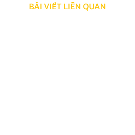
BÀI VIẾT LIÊN QUAN
Các biển báo giao thông cần nhớ phân loại 5 nhóm
Các biển báo giao thông cần nhớ là kiến thức bắt
buộc với mọi tài xế để đảm bảo an toàn và tránh vi
phạm luật. Bài viết dưới đây của Zestech sẽ tổng hợp
chi tiết 5 nhóm biển báo quan trọng nhất theo chuẩn