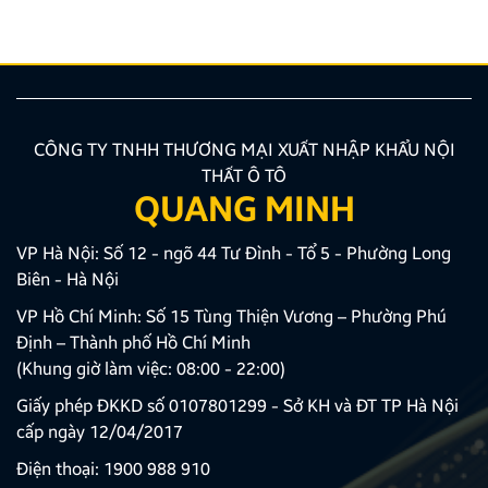
và công sức. Bài viết dưới đây của Zestech […]
CÔNG TY TNHH THƯƠNG MẠI XUẤT NHẬP KHẨU NỘI
THẤT Ô TÔ
QUANG MINH
VP Hà Nội: Số 12 - ngõ 44 Tư Đình - Tổ 5 - Phường Long
Biên - Hà Nội
VP Hồ Chí Minh: Số 15 Tùng Thiện Vương – Phường Phú
Định – Thành phố Hồ Chí Minh
(Khung giờ làm việc: 08:00 - 22:00)
Giấy phép ĐKKD số 0107801299 - Sở KH và ĐT TP Hà Nội
cấp ngày 12/04/2017
Điện thoại:
1900 988 910