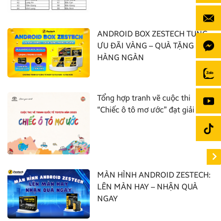
ANDROID BOX ZESTECH TUNG
ƯU ĐÃI VÀNG – QUÀ TẶNG
HÀNG NGÀN
Tổng hợp tranh vẽ cuộc thi
“Chiếc ô tô mơ ước” đạt giải nhất
MÀN HÌNH ANDROID ZESTECH:
LÊN MÀN HAY – NHẬN QUÀ
NGAY