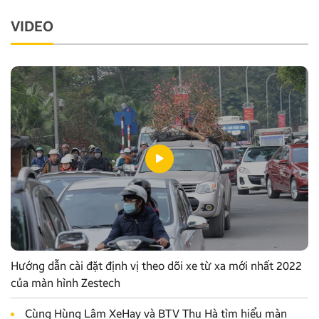
VIDEO
Hướng dẫn cài đặt định vị theo dõi xe từ xa mới nhất 2022
của màn hình Zestech
Cùng Hùng Lâm XeHay và BTV Thu Hà tìm hiểu màn