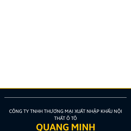
Quy định và quy trình thi bằng lái xe ô tô mới nhất
2026
Bạn đang có nhu cầu học sát hạch nhưng chưa nắm
rõ các quy định đào tạo mới nhất hiện nay? Việc
trang bị chuẩn xác các kiến thức về quy trình, hồ sơ
là bước vô cùng quan trọng giúp bạn tối ưu thời gian
và công sức. Bài viết dưới đây của Zestech […]
CÔNG TY TNHH THƯƠNG MẠI XUẤT NHẬP KHẨU NỘI
THẤT Ô TÔ
QUANG MINH