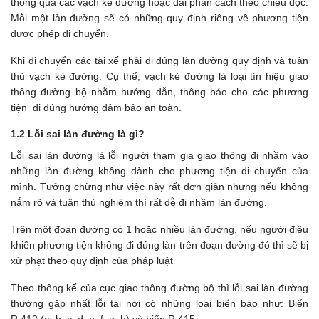
thông qua các vạch kẻ đường hoặc dải phân cách theo chiều dọc.
Mỗi một làn đường sẽ có những quy định riêng về phương tiện
được phép di chuyển.
Khi di chuyển các tài xế phải đi dúng làn đường quy định và tuân
thủ vạch kẻ đường. Cụ thể, vạch kẻ đường là loại tín hiệu giao
thông đường bộ nhằm hướng dẫn, thông báo cho các phương
tiện đi đúng hướng đảm bảo an toàn.
1.2 Lỗi sai làn đường là gì?
Lỗi sai làn đường là lỗi người tham gia giao thông đi nhầm vào
những làn đường không dành cho phương tiện di chuyển của
mình. Tưởng chừng như việc này rất đơn giản nhưng nếu không
nắm rõ và tuân thủ nghiêm thì rất dễ đi nhầm làn đường.
Trên một đoạn đường có 1 hoặc nhiều làn đường, nếu người điều
khiển phương tiện không đi đúng làn trên đoạn đường đó thì sẽ bị
xử phạt theo quy định của pháp luật
Theo thông kế của cục giao thông đường bộ thì lỗi sai làn đường
thường gặp nhất lỗi tại nơi có những loại biển báo như: Biển
R.412 (a, b, c, d, e, f, g, h) và biển R.415.