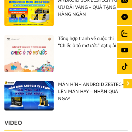
ANDROID BOX ZESTECH TUNG
ƯU ĐÃI VÀNG – QUÀ TẶNG
HÀNG NGÀN
Tổng hợp tranh vẽ cuộc thi
“Chiếc ô tô mơ ước” đạt giải nhất
MÀN HÌNH ANDROID ZESTECH:
LÊN MÀN HAY – NHẬN QUÀ
NGAY
VIDEO