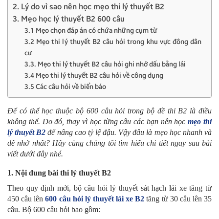
2. Lý do vì sao nên học mẹo thi lý thuyết B2
3. Mẹo học lý thuyết B2 600 câu
3.1 Mẹo chọn đáp án có chứa những cụm từ
3.2 Mẹo thi lý thuyết B2 câu hỏi trong khu vực đông dân
cư
3.3. Mẹo thi lý thuyết B2 câu hỏi ghi nhớ dấu bằng lái
3.4 Mẹo thi lý thuyết B2 câu hỏi về công dụng
3.5 Các câu hỏi về biển báo
Để có thể học thuộc bộ 600 câu hỏi trong bộ đề thi B2 là điều
không thể. Do đó, thay vì học từng câu các bạn nên học
mẹo thi
lý thuyết B2
để nâng cao tỷ lệ đậu. Vậy đâu là mẹo học nhanh và
dễ nhớ nhất? Hãy cùng chúng tôi tìm hiểu chi tiết ngay sau bài
viết dưới đây nhé.
1. Nội dung bài thi lý thuyết B2
Theo quy định mới, bộ câu hỏi lý thuyết sát hạch lái xe tăng từ
450 câu lên
600 câu hỏi lý thuyết lái xe B2
tăng từ 30 câu lên 35
câu. Bộ 600 câu hỏi bao gồm: