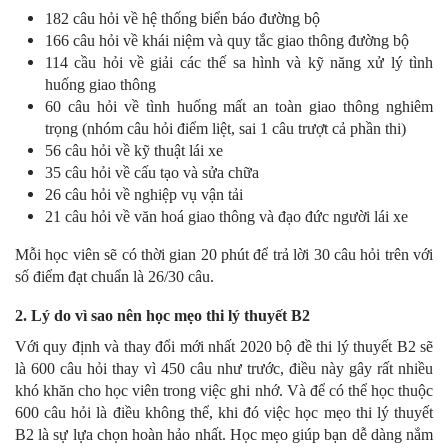
182 câu hỏi về hệ thống biển báo đường bộ
166 câu hỏi về khái niệm và quy tắc giao thông đường bộ
114 cầu hỏi về giải các thế sa hình và kỹ năng xử lý tình
huống giao thông
60 câu hỏi về tình huống mất an toàn giao thông nghiêm
trọng (nhóm câu hỏi điểm liệt, sai 1 câu trượt cả phần thi)
56 câu hỏi về kỹ thuật lái xe
35 câu hỏi về cấu tạo và sửa chữa
26 câu hỏi về nghiệp vụ vận tải
21 câu hỏi về văn hoá giao thông và đạo đức người lái xe
Mỗi học viên sẽ có thời gian 20 phút để trả lời 30 câu hỏi trên với
số điểm đạt chuẩn là 26/30 câu.
2. Lý do vì sao nên học mẹo thi lý thuyết B2
Với quy định và thay đổi mới nhất 2020 bộ đề thi lý thuyết B2 sẽ
là 600 câu hỏi thay vì 450 câu như trước, điều này gây rất nhiều
khó khăn cho học viên trong việc ghi nhớ. Và để có thể học thuộc
600 câu hỏi là điều không thể, khi đó việc học mẹo thi lý thuyết
B2 là sự lựa chọn hoàn hảo nhất. Học mẹo giúp bạn dễ dàng nắm