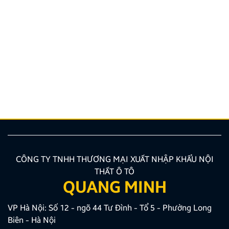
Quy định và quy trình thi bằng lái xe ô tô mới nhất
2026
Bạn đang có nhu cầu học sát hạch nhưng chưa nắm
rõ các quy định đào tạo mới nhất hiện nay? Việc
trang bị chuẩn xác các kiến thức về quy trình, hồ sơ
là bước vô cùng quan trọng giúp bạn tối ưu thời gian
và công sức. Bài viết dưới đây của Zestech […]
CÔNG TY TNHH THƯƠNG MẠI XUẤT NHẬP KHẨU NỘI
THẤT Ô TÔ
QUANG MINH
VP Hà Nội: Số 12 - ngõ 44 Tư Đình - Tổ 5 - Phường Long
Biên - Hà Nội