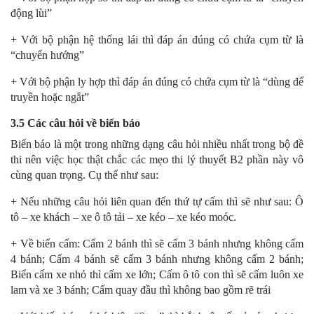
động lùi”
+ Với bộ phận hệ thống lái thì đáp án đúng có chứa cụm từ là
“chuyển hướng”
+ Với bộ phận ly hợp thì đáp án đúng có chứa cụm từ là “dùng để
truyền hoặc ngắt”
3.5 Các câu hỏi về biển báo
Biển báo là một trong những dạng câu hỏi nhiều nhất trong bộ đề
thi nên việc học thật chắc các mẹo thi lý thuyết B2 phần này vô
cùng quan trọng. Cụ thể như sau:
+ Nếu những câu hỏi liên quan đến thứ tự cấm thì sẽ như sau: Ô
tô – xe khách – xe ô tô tải – xe kéo – xe kéo moóc.
+ Về biến cấm: Cấm 2 bánh thì sẽ cấm 3 bánh nhưng không cấm
4 bánh; Cấm 4 bánh sẽ cấm 3 bánh nhưng không cấm 2 bánh;
Biển cấm xe nhỏ thì cấm xe lớn; Cấm ô tô con thì sẽ cấm luôn xe
lam và xe 3 bánh; Cấm quay đầu thì không bao gồm rẽ trái