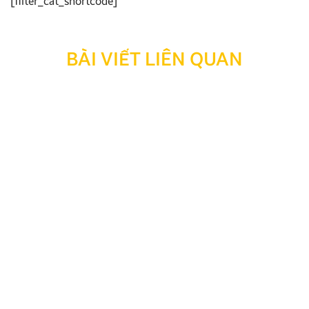
[filter_cat_shortcode]
BÀI VIẾT LIÊN QUAN
Các biển báo giao thông cần nhớ phân loại 5 nhóm
Các biển báo giao thông cần nhớ là kiến thức bắt