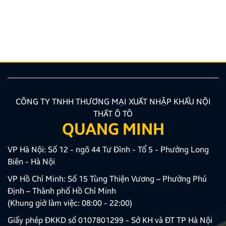
rõ các quy định đào tạo mới nhất hiện nay? Việc
trang bị chuẩn xác các kiến thức về quy trình, hồ sơ
là bước vô cùng quan trọng giúp bạn tối ưu thời gian
và công sức. Bài viết dưới đây của Zestech […]
CÔNG TY TNHH THƯƠNG MẠI XUẤT NHẬP KHẨU NỘI
THẤT Ô TÔ
QUANG MINH
VP Hà Nội: Số 12 - ngõ 44 Tư Đình - Tổ 5 - Phường Long
Biên - Hà Nội
VP Hồ Chí Minh: Số 15 Tùng Thiện Vương – Phường Phú
Định – Thành phố Hồ Chí Minh
(Khung giờ làm việc: 08:00 - 22:00)
Giấy phép ĐKKD số 0107801299 - Sở KH và ĐT TP Hà Nội