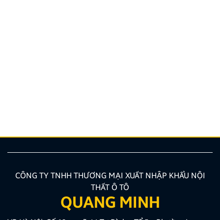
Quy định và quy trình thi bằng lái xe ô tô mới nhất
2026
Bạn đang có nhu cầu học sát hạch nhưng chưa nắm
rõ các quy định đào tạo mới nhất hiện nay? Việc
trang bị chuẩn xác các kiến thức về quy trình, hồ sơ
là bước vô cùng quan trọng giúp bạn tối ưu thời gian
và công sức. Bài viết dưới đây của Zestech […]
CÔNG TY TNHH THƯƠNG MẠI XUẤT NHẬP KHẨU NỘI
THẤT Ô TÔ
QUANG MINH