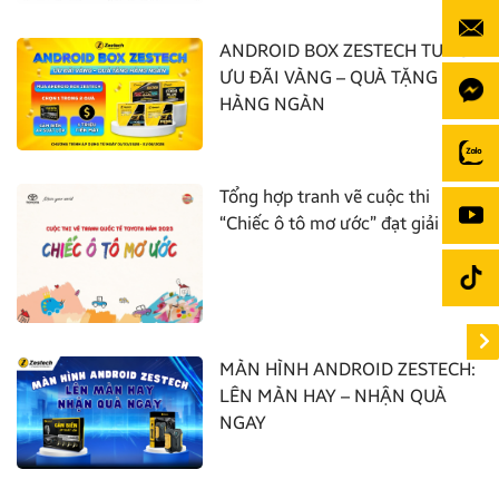
ANDROID BOX ZESTECH TUNG
ƯU ĐÃI VÀNG – QUÀ TẶNG
HÀNG NGÀN
Tổng hợp tranh vẽ cuộc thi
“Chiếc ô tô mơ ước” đạt giải nhất
MÀN HÌNH ANDROID ZESTECH:
LÊN MÀN HAY – NHẬN QUÀ
NGAY