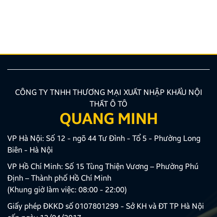
trang bị chuẩn xác các kiến thức về quy trình, hồ sơ
là bước vô cùng quan trọng giúp bạn tối ưu thời gian
và công sức. Bài viết dưới đây của Zestech […]
CÔNG TY TNHH THƯƠNG MẠI XUẤT NHẬP KHẨU NỘI
THẤT Ô TÔ
QUANG MINH
VP Hà Nội: Số 12 - ngõ 44 Tư Đình - Tổ 5 - Phường Long
Biên - Hà Nội
VP Hồ Chí Minh: Số 15 Tùng Thiện Vương – Phường Phú
Định – Thành phố Hồ Chí Minh
(Khung giờ làm việc: 08:00 - 22:00)
Giấy phép ĐKKD số 0107801299 - Sở KH và ĐT TP Hà Nội