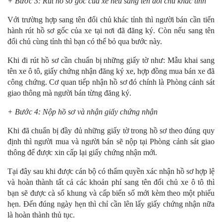
+ Bước 3: Rút hồ sơ gốc của xe nếu sang tên đổi chủ khác tỉnh
Với trường hợp sang tên đổi chủ khác tỉnh thì người bán cần tiến
hành rút hồ sơ gốc của xe tại nơi đã đăng ký. Còn nếu sang tên
đổi chủ cùng tỉnh thì bạn có thể bỏ qua bước này.
Khi đi rút hồ sơ cần chuẩn bị những giấy tờ như: Mẫu khai sang
tên xe ô tô, giấy chứng nhận đăng ký xe, hợp đồng mua bán xe đã
công chứng. Cơ quan tiếp nhận hồ sơ đó chính là Phòng cảnh sát
giao thông mà người bán từng đăng ký.
+ Bước 4: Nộp hồ sơ và nhận giấy chứng nhận
Khi đã chuẩn bị đầy đủ những giấy tờ trong hồ sơ theo đúng quy
định thì người mua và người bán sẽ nộp tại Phòng cảnh sát giao
thông để được xin cấp lại giấy chứng nhận mới.
Tại đây sau khi được cán bộ có thẩm quyền xác nhận hồ sơ hợp lệ
và hoàn thành tất cả các khoản phí sang tên đổi chủ xe ô tô
thì
bạn sẽ được cà số khung và cấp biển số mới kèm theo một phiếu
hẹn. Đến đúng ngày hẹn thì chỉ cần lên lấy giấy chứng nhận nữa
là hoàn thành thủ tục.