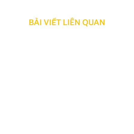
BÀI VIẾT LIÊN QUAN
Các biển báo giao thông cần nhớ phân loại 5 nhóm
Các biển báo giao thông cần nhớ là kiến thức bắt
buộc với mọi tài xế để đảm bảo an toàn và tránh vi