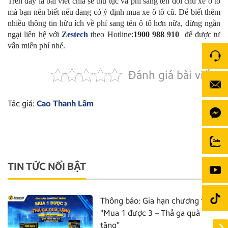
Trên đây là bài viết chia sẻ thủ tục và phí sang tên đổi chủ xe ô tô
mà bạn nên biết nếu đang có ý định mua xe ô tô cũ. Để biết thêm
nhiều thông tin hữu ích về phí sang tên ô tô hơn nữa, đừng ngần
ngại liên hệ với
Zestech
theo Hotline:
1900 988 910
để được tư
vấn miễn phí nhé.
Đánh giá bài viết
Tác giả:
Cao Thanh Lâm
TIN TỨC NỔI BẬT
Thông báo: Gia hạn chương trình
“Mua 1 được 3 – Thả ga quà
tặng”