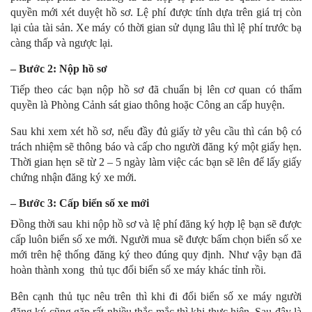
quyền mới xét duyệt hồ sơ. Lệ phí được tính dựa trên giá trị còn
lại của tài sản. Xe máy có thời gian sử dụng lâu thì lệ phí trước bạ
càng thấp và ngược lại.
– Bước 2: Nộp hồ sơ
Tiếp theo các bạn nộp hồ sơ đã chuẩn bị lên cơ quan có thẩm
quyền là
Phòng Cảnh sát giao thông hoặc Công an cấp huyện.
Sau khi xem xét hồ sơ, nếu đầy đủ giấy tờ yêu cầu thì cán bộ có
trách nhiệm sẽ thông báo và cấp cho người đăng ký một giấy hẹn.
Thời gian hẹn sẽ từ 2 – 5 ngày làm việc các bạn sẽ lên để lấy giấy
chứng nhận đăng ký xe mới.
– Bước 3: Cấp biển số xe mới
Đồng thời sau khi nộp hồ sơ và lệ phí đăng ký hợp lệ bạn sẽ được
cấp luôn biển số xe mới. Người mua sẽ được bấm chọn biển số xe
mới trên hệ thống đăng ký theo đúng quy định. Như vậy bạn đã
hoàn thành xong thủ tục
đổi biển số xe máy khác tỉnh rồi.
Bên cạnh thủ tục
nêu trên thì khi đi đổi biển số xe máy người
đăng ký cũng gặp rất nhiều thắc mắc thì khi thực hiện. Sau đây là