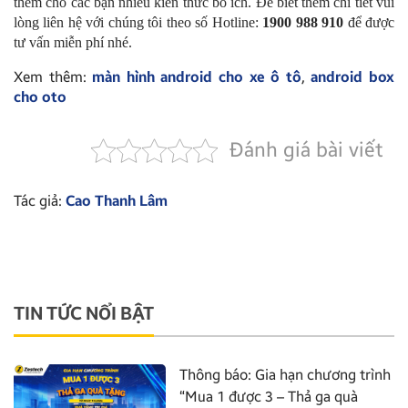
thêm cho các bạn nhiều kiến thức bổ ích. Để biết thêm chi tiết vui
lòng liên hệ với chúng tôi theo
số Hotline:
1900 988 910
để được
tư vấn miễn phí nhé.
Xem thêm:
màn hình android cho xe ô tô
,
android box
cho oto
Đánh giá bài viết
Tác giả:
Cao Thanh Lâm
TIN TỨC NỔI BẬT
Thông báo: Gia hạn chương trình
“Mua 1 được 3 – Thả ga quà