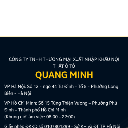
rõ các quy định đào tạo mới nhất hiện nay? Việc
trang bị chuẩn xác các kiến thức về quy trình, hồ sơ
là bước vô cùng quan trọng giúp bạn tối ưu thời gian
và công sức. Bài viết dưới đây của Zestech […]
CÔNG TY TNHH THƯƠNG MẠI XUẤT NHẬP KHẨU NỘI
THẤT Ô TÔ
QUANG MINH
VP Hà Nội: Số 12 - ngõ 44 Tư Đình - Tổ 5 - Phường Long
Biên - Hà Nội
VP Hồ Chí Minh: Số 15 Tùng Thiện Vương – Phường Phú
Định – Thành phố Hồ Chí Minh
(Khung giờ làm việc: 08:00 - 22:00)
Giấy phép ĐKKD số 0107801299 - Sở KH và ĐT TP Hà Nội