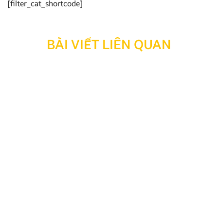
[filter_cat_shortcode]
BÀI VIẾT LIÊN QUAN
Các biển báo giao thông cần nhớ phân loại 5 nhóm
Các biển báo giao thông cần nhớ là kiến thức bắt