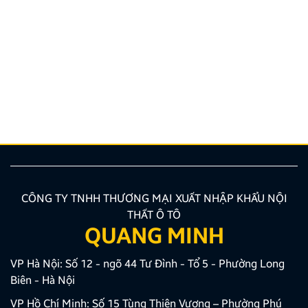
Quy định và quy trình thi bằng lái xe ô tô mới nhất
2026
Bạn đang có nhu cầu học sát hạch nhưng chưa nắm
rõ các quy định đào tạo mới nhất hiện nay? Việc
trang bị chuẩn xác các kiến thức về quy trình, hồ sơ
là bước vô cùng quan trọng giúp bạn tối ưu thời gian
và công sức. Bài viết dưới đây của Zestech […]
CÔNG TY TNHH THƯƠNG MẠI XUẤT NHẬP KHẨU NỘI
THẤT Ô TÔ
QUANG MINH
VP Hà Nội: Số 12 - ngõ 44 Tư Đình - Tổ 5 - Phường Long
Biên - Hà Nội
VP Hồ Chí Minh: Số 15 Tùng Thiện Vương – Phường Phú