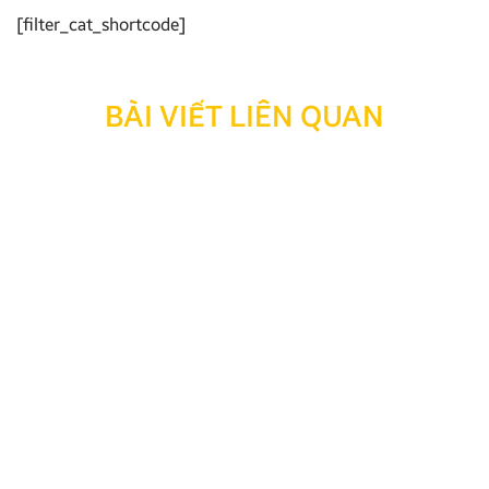
[filter_cat_shortcode]
BÀI VIẾT LIÊN QUAN
Top 15+ các hãng xe nổi tiếng ở Việt Nam năm 2026