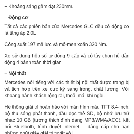
+ Khoảng sáng gầm đạt 230mm.
– Động cơ
Tất cả các phiên bản của Mercedes GLC đều có động cơ
là tăng áp 2.0L
Công suất 197 mã lực và mô-men xoắn 320 Nm.
Xe sử dụng hộp số tự động 9 cấp và có tùy chọn hệ dẫn
động 4 bánh toàn thời gian
– Nội thất
Mercedes nổi tiếng với các thiết bị nội thất được trang bị
và tích hợp trên xe cực kỳ sang trọng, chất lượng. Với
khoang hành khách rộng rãi, thoải mái khi ngồi.
Hệ thống giải trí hoàn hảo với màn hình màu TFT 8,4-inch,
bộ thu sóng phát thanh, đầu đọc thẻ SD, bộ nhớ lưu trữ
nhạc 10 GB (tương thích định dạng MP3/WMA/ACC), kết
nối Bluetooth, trình duyệt Internet,… đẳng cấp cho bạn
những phút giây giải trí tuyệt vời.