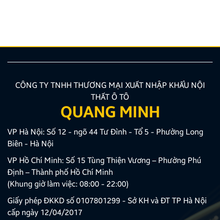
người lần đầu mua xe dễ rơi vào tình trạng bối rối,
thiếu kinh nghiệm dẫn đến những lựa chọn chưa phù
hợp. Chính vì vậy, nắm vững những lưu ý khi mua […]
CÔNG TY TNHH THƯƠNG MẠI XUẤT NHẬP KHẨU NỘI
THẤT Ô TÔ
QUANG MINH
VP Hà Nội: Số 12 - ngõ 44 Tư Đình - Tổ 5 - Phường Long
Biên - Hà Nội
VP Hồ Chí Minh: Số 15 Tùng Thiện Vương – Phường Phú
Định – Thành phố Hồ Chí Minh
(Khung giờ làm việc: 08:00 - 22:00)
Giấy phép ĐKKD số 0107801299 - Sở KH và ĐT TP Hà Nội
cấp ngày 12/04/2017