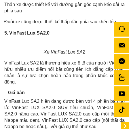
Thân xe được thiết kế với đường gân góc cạnh kéo dài ra
phía sau
Đuôi xe cũng được thiết kế thấp dần phía sau khéo léo.
5. VinFast Lux SA2.0
Xe VinFast Lux SA2
VinFast Lux SA2 là thương hiệu xe ô tô của người Việt, sở
hữu nhiều ưu điểm nổi bật cùng tiên ích đẳng cấp chắc
chắn là sự lựa chọn hoàn hảo trong phân khúc xe 2 tỷ
đồng.
–
Giá
bán
VinFast Lux SA2 hiện đang được bán với 4 phiên bản đó
là: VinFast LUX SA2.0 SUV tiêu chuẩn, VinFast LUX
SA2.0 nâng cao, VinFast LUX SA2.0 cao cấp (nội thất da
Nappa màu đen), VinFast LUX SA2.0 cao cấp (nội thất da
Nappa be hoặc nâu),.. với giá cụ thể như sau: