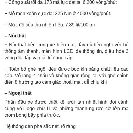
+ Công suất tối đa 173 mã lực đạt tại 6.200 vòng/phút
+ Mô men xoắn cực đại 225 Nm ở 4000 vòng/phút.
+ Mức độ tiêu thụ nhiên liệu: 7.89 lít/100km
– Nội thất
+ Nội thất bên trong xe hiện đại, đầy đủ tiện nghi với hệ
thống âm thanh, màn hình LCD đa thông tin, điều hòa 3
vùng độc lập và giải trí đẳng cấp
+ Toàn bộ ghế ngồi đều được bọc kín bằng chất liệu cao
cấp. Vô lăng 4 chấu và không gian rộng rãi với ghế chỉnh
điện 8 hướng tạo cảm giác thoải mái, dễ chịu khi
– Ngoại thất
Phần đầu xe được thiết kế lưới tản nhiệt hình đôi cánh
cùng với logo chữ H và những thanh ngược cỡ lớn mạ
crom bóng bẩy phía trước.
Hệ thống đèn pha sắc nét, rõ ràng