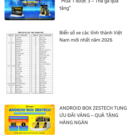
“Mua 1 được 3 – Thả ga quà
tặng”
Biển số xe các tỉnh thành Việt
Nam mới nhất năm 2026
ANDROID BOX ZESTECH TUNG
ƯU ĐÃI VÀNG – QUÀ TẶNG
HÀNG NGÀN