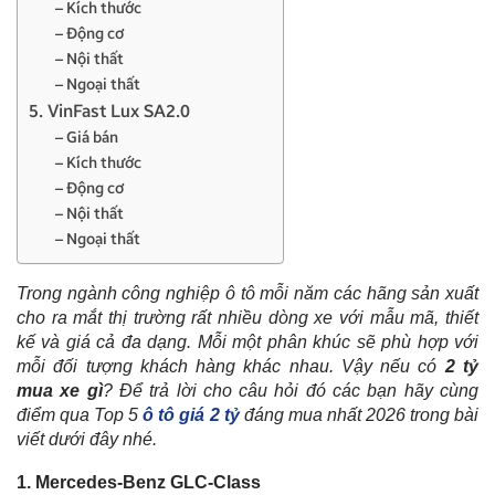
– Kích thước
– Động cơ
– Nội thất
– Ngoại thất
5. VinFast Lux SA2.0
– Giá bán
– Kích thước
– Động cơ
– Nội thất
– Ngoại thất
Trong ngành công nghiệp ô tô mỗi năm các hãng sản xuất
cho ra mắt thị trường rất nhiều dòng xe với mẫu mã, thiết
kế và giá cả đa dạng. Mỗi một phân khúc sẽ phù hợp với
mỗi đối tượng khách hàng khác nhau. Vậy nếu có
2 tỷ
mua xe gì
? Để trả lời cho câu hỏi đó các bạn hãy cùng
điểm qua Top 5
ô tô giá 2 tỷ
đáng mua nhất 2026 trong bài
viết dưới đây nhé.
1. Mercedes-Benz GLC-Class