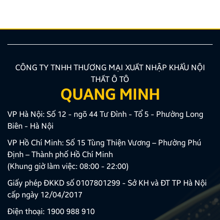
hợp. Chính vì vậy, nắm vững những lưu ý khi mua […]
CÔNG TY TNHH THƯƠNG MẠI XUẤT NHẬP KHẨU NỘI
THẤT Ô TÔ
QUANG MINH
VP Hà Nội: Số 12 - ngõ 44 Tư Đình - Tổ 5 - Phường Long
Biên - Hà Nội
VP Hồ Chí Minh: Số 15 Tùng Thiện Vương – Phường Phú
Định – Thành phố Hồ Chí Minh
(Khung giờ làm việc: 08:00 - 22:00)
Giấy phép ĐKKD số 0107801299 - Sở KH và ĐT TP Hà Nội
cấp ngày 12/04/2017
Điện thoại:
1900 988 910