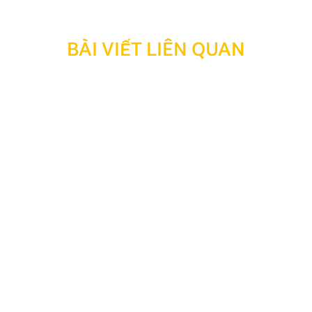
BÀI VIẾT LIÊN QUAN
Top 15+ các hãng xe nổi tiếng ở Việt Nam năm 2026
Các hãng xe nổi tiếng ở Việt Nam đang không ngừng
cạnh tranh để mang đến những mẫu ô tô chất lượng