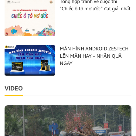
Tổng hợp tranh vẽ cuộc thi
“Chiếc ô tô mơ ước” đạt giải nhất
MÀN HÌNH ANDROID ZESTECH:
LÊN MÀN HAY – NHẬN QUÀ
NGAY
VIDEO