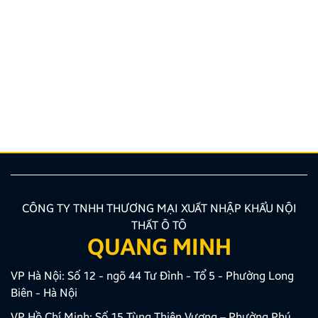
Hướng dẫn lắp màn hình liền camera 360. Những lưu
ý cần biết
Nâng cấp tính năng an toàn và tiện ích giải trí bằng
giải pháp lắp màn hình liền camera 360 đang là xu
hướng được nhiều chủ xe ưu tiên lựa chọn. Tuy
nhiên, để thiết bị phát huy tối đa hiệu quả, hiển thị
sắc nét và tuyệt đối không ảnh hưởng đến hệ […]
CÔNG TY TNHH THƯƠNG MẠI XUẤT NHẬP KHẨU NỘI
THẤT Ô TÔ
QUANG MINH
VP Hà Nội: Số 12 - ngõ 44 Tư Đình - Tổ 5 - Phường Long
Biên - Hà Nội
VP Hồ Chí Minh: Số 15 Tùng Thiện Vương – Phường Phú