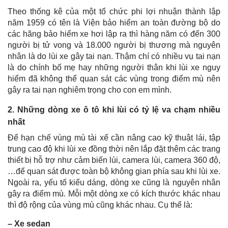
Theo thống kê của một tổ chức phi lợi nhuận thành lập
năm 1959 có tên là Viện bảo hiểm an toàn đường bộ do
các hãng bảo hiểm xe hơi lập ra thì hàng năm có đến 300
người bị tử vong và 18.000 người bị thương mà nguyên
nhân là do lùi xe gây tai nạn. Thậm chí có nhiều vụ tai nạn
là do chính bố mẹ hay những người thân khi lùi xe nguy
hiểm đã không thể quan sát các vùng trong điểm mù nên
gây ra tai nạn nghiêm trọng cho con em mình.
2. Những dòng xe ô tô khi lùi có tỷ lệ va chạm nhiều
nhất
Để hạn chế vùng mù tài xế cần nâng cao kỹ thuật lái, tập
trung cao độ khi lùi xe đồng thời nên lắp đặt thêm các trang
thiết bị hỗ trợ như cảm biến lùi, camera lùi, camera 360 độ,
…để quan sát được toàn bộ không gian phía sau khi lùi xe.
Ngoài ra, yếu tố kiểu dáng, dòng xe cũng là nguyên nhân
gây ra điểm mù. Mỗi một dòng xe có kích thước khác nhau
thì độ rộng của vùng mù cũng khác nhau. Cụ thể là:
– Xe sedan