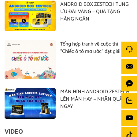
ANDROID BOX ZESTECH TUNG
ƯU ĐÃI VÀNG – QUÀ TẶNG
HÀNG NGÀN
Tổng hợp tranh vẽ cuộc thi
“Chiếc ô tô mơ ước” đạt giải nhất
MÀN HÌNH ANDROID ZESTECH:
LÊN MÀN HAY – NHẬN QUÀ
NGAY
VIDEO