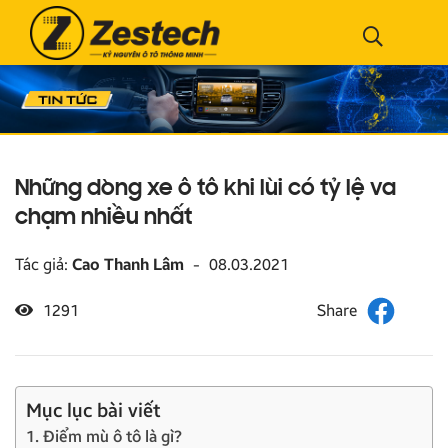
Những dòng xe ô tô khi lùi có tỷ lệ va
chạm nhiều nhất
Tác giả:
Cao Thanh Lâm
-
08.03.2021
1291
Mục lục bài viết
1. Điểm mù ô tô là gì?