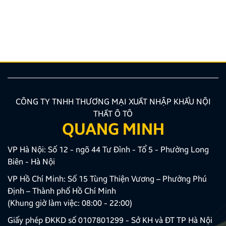
hào là doanh nghiệp hàng đầu trong lĩnh vực phụ
kiện nội thất ô tô. Hiện nay, do nhu cầu phát triển của
Công Ty nên chúng tôi cần tuyển dụng Nhân viên
Trực page. 1. Thông tin chung Vị trí Nhân viên […]
CÔNG TY TNHH THƯƠNG MẠI XUẤT NHẬP KHẨU NỘI
THẤT Ô TÔ
QUANG MINH
VP Hà Nội: Số 12 - ngõ 44 Tư Đình - Tổ 5 - Phường Long
Biên - Hà Nội
VP Hồ Chí Minh: Số 15 Tùng Thiện Vương – Phường Phú
Định – Thành phố Hồ Chí Minh
(Khung giờ làm việc: 08:00 - 22:00)
Giấy phép ĐKKD số 0107801299 - Sở KH và ĐT TP Hà Nội