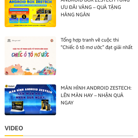
ƯU ĐÃI VÀNG – QUÀ TẶNG
HÀNG NGÀN
Tổng hợp tranh vẽ cuộc thi
“Chiếc ô tô mơ ước” đạt giải nhất
MÀN HÌNH ANDROID ZESTECH:
LÊN MÀN HAY – NHẬN QUÀ
NGAY
VIDEO