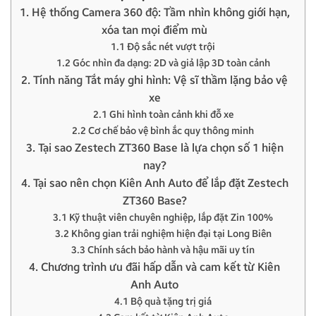
1. Hệ thống Camera 360 độ: Tầm nhìn không giới hạn,
xóa tan mọi điểm mù
1.1 Độ sắc nét vượt trội
1.2 Góc nhìn đa dạng: 2D và giả lập 3D toàn cảnh
2. Tính năng Tắt máy ghi hình: Vệ sĩ thầm lặng bảo vệ
xe
2.1 Ghi hình toàn cảnh khi đỗ xe
2.2 Cơ chế bảo vệ bình ắc quy thông minh
3. Tại sao Zestech ZT360 Base là lựa chọn số 1 hiện
nay?
4. Tại sao nên chọn Kiên Anh Auto để lắp đặt Zestech
ZT360 Base?
3.1 Kỹ thuật viên chuyên nghiệp, lắp đặt Zin 100%
3.2 Không gian trải nghiệm hiện đại tại Long Biên
3.3 Chính sách bảo hành và hậu mãi uy tín
4. Chương trình ưu đãi hấp dẫn và cam kết từ Kiên
Anh Auto
4.1 Bộ quà tặng trị giá