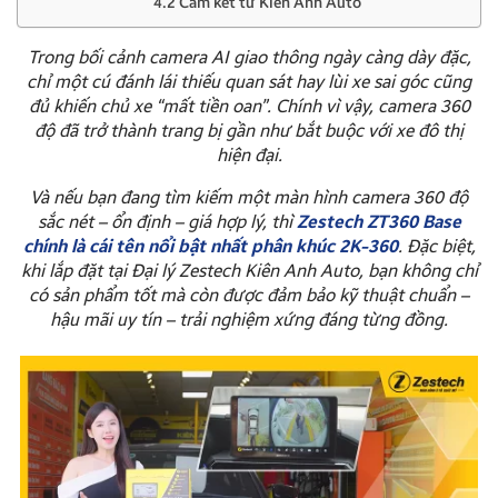
4.2 Cam kết từ Kiên Anh Auto
Trong bối cảnh camera AI giao thông ngày càng dày đặc,
chỉ một cú đánh lái thiếu quan sát hay lùi xe sai góc cũng
đủ khiến chủ xe “mất tiền oan”. Chính vì vậy, camera 360
độ đã trở thành trang bị gần như bắt buộc với xe đô thị
hiện đại.
Và nếu bạn đang tìm kiếm một màn hình camera 360 độ
sắc nét – ổn định – giá hợp lý, thì
Zestech ZT360 Base
chính là cái tên nổi bật nhất phân khúc 2K-360
. Đặc biệt,
khi lắp đặt tại Đại lý Zestech Kiên Anh Auto, bạn không chỉ
có sản phẩm tốt mà còn được đảm bảo kỹ thuật chuẩn –
hậu mãi uy tín – trải nghiệm xứng đáng từng đồng.