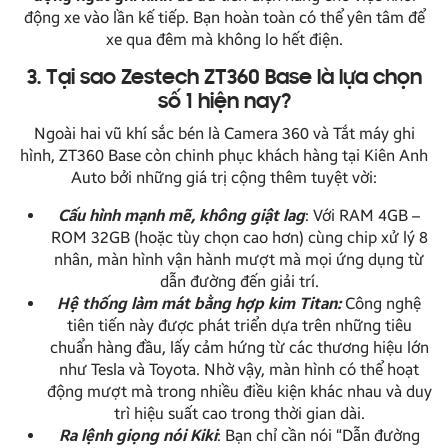
động xe vào lần kế tiếp. Bạn hoàn toàn có thể yên tâm để
xe qua đêm mà không lo hết điện.
3. Tại sao Zestech ZT360 Base là lựa chọn
số 1 hiện nay?
Ngoài hai vũ khí sắc bén là Camera 360 và Tắt máy ghi
hình, ZT360 Base còn chinh phục khách hàng tại Kiên Anh
Auto bởi những giá trị cộng thêm tuyệt vời:
Cấu hình mạnh mẽ, không giật lag
: Với RAM 4GB –
ROM 32GB (hoặc tùy chọn cao hơn) cùng chip xử lý 8
nhân, màn hình vận hành mượt mà mọi ứng dụng từ
dẫn đường đến giải trí.
Hệ thống làm mát bằng hợp kim Titan:
Công nghệ
tiên tiến này được phát triển dựa trên những tiêu
chuẩn hàng đầu, lấy cảm hứng từ các thương hiệu lớn
như Tesla và Toyota. Nhờ vậy, màn hình có thể hoạt
động mượt mà trong nhiều điều kiện khác nhau và duy
trì hiệu suất cao trong thời gian dài.
Ra lệnh giọng nói Kiki
: Bạn chỉ cần nói “Dẫn đường