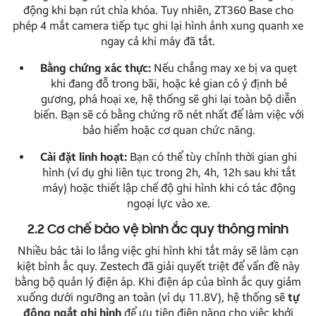
động khi bạn rút chìa khóa. Tuy nhiên, ZT360 Base cho
phép 4 mắt camera tiếp tục ghi lại hình ảnh xung quanh xe
ngay cả khi máy đã tắt.
Bằng chứng xác thực:
Nếu chẳng may xe bị va quẹt
khi đang đỗ trong bãi, hoặc kẻ gian có ý định bẻ
gương, phá hoại xe, hệ thống sẽ ghi lại toàn bộ diễn
biến. Bạn sẽ có bằng chứng rõ nét nhất để làm việc với
bảo hiểm hoặc cơ quan chức năng.
Cài đặt linh hoạt:
Bạn có thể tùy chỉnh thời gian ghi
hình (ví dụ ghi liên tục trong 2h, 4h, 12h sau khi tắt
máy) hoặc thiết lập chế độ ghi hình khi có tác động
ngoại lực vào xe.
2.2 Cơ chế bảo vệ bình ắc quy thông minh
Nhiều bác tài lo lắng việc ghi hình khi tắt máy sẽ làm cạn
kiệt bình ắc quy. Zestech đã giải quyết triệt để vấn đề này
bằng bộ quản lý điện áp. Khi điện áp của bình ắc quy giảm
xuống dưới ngưỡng an toàn (ví dụ 11.8V), hệ thống sẽ
tự
động ngắt ghi hình
để ưu tiên điện năng cho việc khởi