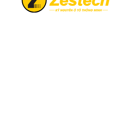
Xem chi tiết
- BẢO
 NHÀ
ÊN TOÀN