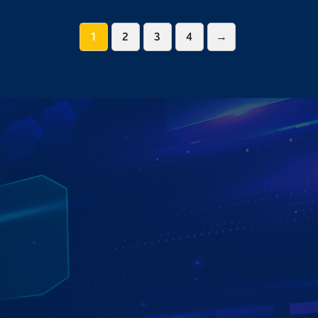
1
2
3
4
→