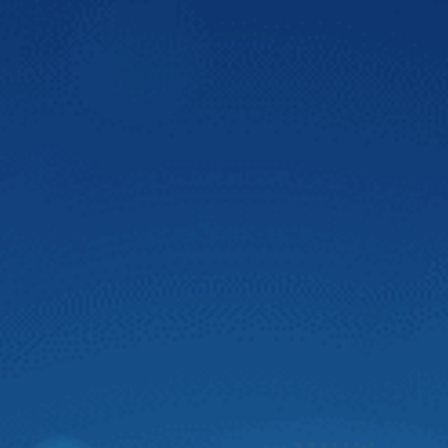
Màn hình DVD Zestech tích hợp nhiều công
nghệ
Màn hình ô tô thông minh Zestech là màn hình được tích
hợp nhiều công nghệ tiên tiến, hiệu suất cao giúp quá
trình lái xe trở nên an toàn hơn và đáp ứng nhu cầu giải trí
cho người dùng. Bên cạnh đó, màn hình Zestech lắp được
trên nhiều dòng xe hơi, cung cấp thông tin hữu ích cho
người dùng với mức giá hợp lý.