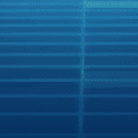
Zing
Người Việt có nhiều lựa chọn hơn với xe hơi
thông minh
Những cuộc “chạy đua” nước rút nhằm gia tăng lợi thế
cạnh tranh trên thị trường xe hơi đang mở ra nhiều cơ hội
trải nghiệm tiện nghi thông minh trên ôtô cho người Việt.
Đầu tháng 12/2021, hãng màn hình chiếm 70% thị phần
Zestech đã tích hợp thành công trợ lý tiếng Việt Kiki trên
các sản phẩm thế hệ mới của hãng, thêm cơ hội trải
nghiệm tiện ích thông minh trên xe hơi cho người Việt