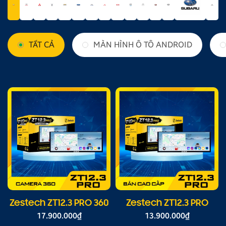
TẤT CẢ
MÀN HÌNH Ô TÔ ANDROID
Zestech ZT12.3 PRO 360
Zestech ZT12.3 PRO
17.900.000
₫
13.900.000
₫