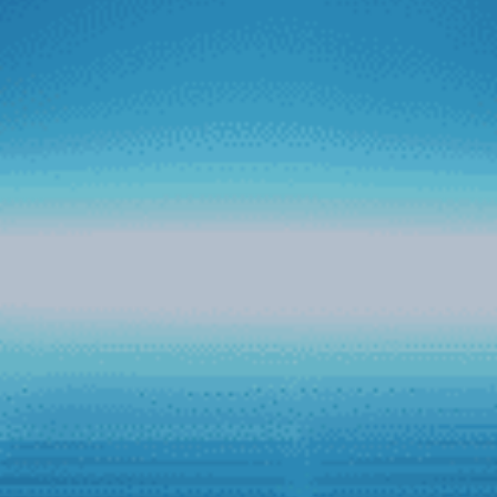
Vietnamnet
Bước tiến mới của Zestech trên thị trường
ô tô thông minh
Mới đây, Zestech đã đánh dấu bước đi đột phá trên thị
trường màn hình ô tô thông minh khi tích hợp thành công
trợ lý tiếng Việt Kiki lên tất cả dòng sản phẩm phiên bản
mới của hãng. Với bước tiến thành công này, Zestech
mong muốn tạo nền tảng cho tham vọng kiến tạo “Kỷ
nguyên ô tô thông minh” trên thị trường màn hình xe hơi
tại Việt Nam.