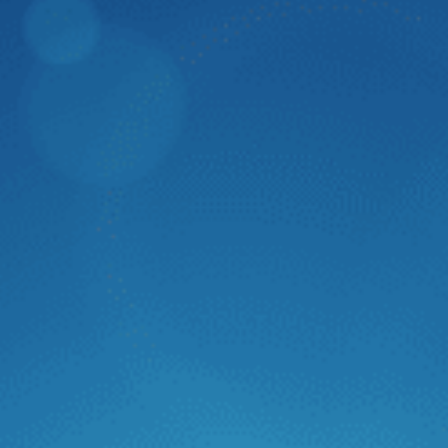
Dân Trí
Zestech thành công mang trí tuệ nhân tạo
"Made in Vietnam" tích hợp lên màn hình ô
tô thông minh thế hệ mới
Trong phân khúc màn hình ô tô thông minh, Zestech luôn
tiên trong phong ứng dụng các công nghệ hiện đại. Mới
đây, Zestech đã chính thức hoàn thiện tích hợp trí tuệ
nhân tạo với khả năng hiểu và thực hiện ý muốn con người
theo lời nói. Đây là bước ngoặt đánh dấu sự thành công
trong việc mang trí tuệ nhân tạo “Made in Vietnam” lên
màn hình ô tô thông minh thế hệ mới của Zestech.