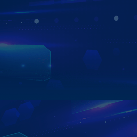
TIÊN PHONG CÔNG NGHỆ - NÂNG TẦM
TRẢI NGHIỆM
Hướng tới sự tiện lợi, thú vị trên mọi hành trình, các sản
phẩm của Zestech được ứng dụng và tích hợp những
công nghệ tiên tiến, trí tuệ nhân tạo để đem đến trải
nghiệm tuyệt vời, có công năng vượt trội và phù hợp với
thị hiếu người Việt. Mang đến cho người dùng xe trải
nghiệm không khác gì ngồi trên xế sang đắt tiền.
Xem chi tiết