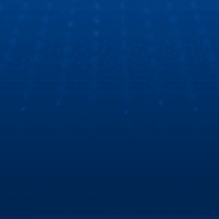
số 1!
Cùng Hùng Lâm XeHay và BTV Thu Hà tìm hiểu
màn hình Zestech
Hùng Lâm Xe Hay cùng Biên tập viên Thu Hà đột nhập
showroom Zestech để tìm hiểu nguyên nhân sự khác biệt
về màn hình ô tô thông minh Zestech!