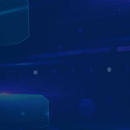
TƯ VẤN - LẮP ĐẶT - BẢO HÀNH MIỄN PHÍ
TẠI NHÀ
ÁP DỤNG TẠI HƠN 750 ĐẠI LÝ TRÊN TOÀN QUỐC
Với đội ngũ tư vấn viên, kỹ thuật viên giàu kinh nghiệm
cùng dịch vụ hậu đãi bảo hành lên đến 5 năm tại hơn 750
đại lý trên toàn quốc, Zestech tự tin là đơn vị uy tín để
bạn gửi gắm niềm tin.