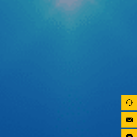
phạt nguội mới
Trong bối cảnh hệ thống camera giám sát giao thông được
phủ sóng rộng khắp cả nước, nỗi lo về các lỗi vi phạm hành
chính hay còn gọi là “phạt nguội” trở thành mối quan tâm
hàng đầu của các bác tài. Để giải quyết triệt để vấn đề
quên kiểm tra lỗi dẫn […]
Tự tin thể hiện chất riêng cùng cầu thủ Quang Hải
Trên sân cỏ, Quang Hải tự tin với tinh thần thép cùng đôi