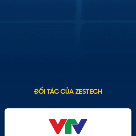
Báo Điện tử VTV
Zestech tích hợp trợ lý Kiki lên màn hình xe
hơi thông minh
Zestech tích hợp thành công trợ lý tiếng Việt Kiki trên
màn hình xe hơi thông minh, giúp chủ sở hữu xe hơi phổ
thông có thể trải nghiệm tiện ích như xe hơi cao cấp. Theo
đó, việc tích hợp này giúp mang lại cho người dùng trải
nghiệm lái xe thân thiện và an toàn từ những tính năng mà
trợ lý Kiki mang đến cho người dùng.
ĐỐI TÁC CỦA ZESTECH