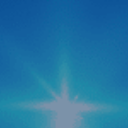
Zestech ra mắt Camera hành trình C500 ADAS
thông minh siêu nét 2026
Thị trường công nghệ ô tô vừa chính thức đón nhận một
“cú hích” cực lớn với sự xuất hiện của Camera hành trình
C500 ADAS đến từ thương hiệu Zestech. Không giấu giếm
tham vọng định vị đây là dòng “Cam hành trình ADAS
thông minh siêu nét 2026“, siêu phẩm này được kỳ […]
Zestech cập nhật tính năng AI tự động tra cứu