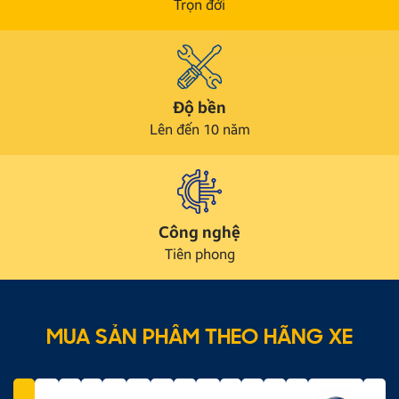
Trọn đời
Độ bền
Lên đến 10 năm
Công nghệ
Tiên phong
MUA SẢN PHẨM THEO HÃNG XE