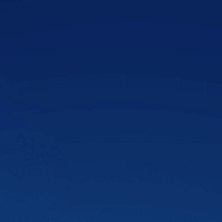
VnExpress