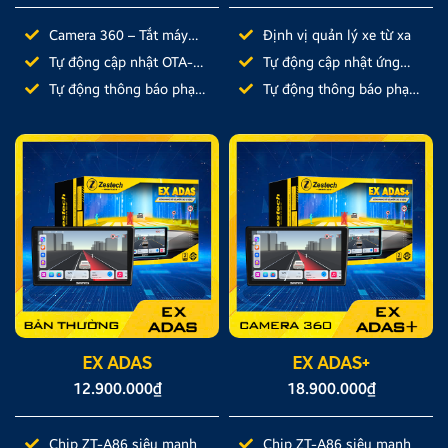
Camera 360 – Tắt máy
Định vị quản lý xe từ xa
ghi hình
Tự động cập nhật OTA-
Tự động cập nhật ứng
Auto Update
dụng
Tự động thông báo phạt
Tự động thông báo phạt
nguội
nguội
EX ADAS
EX ADAS+
12.900.000
₫
18.900.000
₫
Chip ZT-A86 siêu mạnh
Chip ZT-A86 siêu mạnh