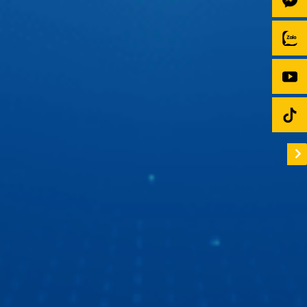
chân vững chãi đưa bóng vào lưới. Còn trên xế yêu thì Hải
luôn có 1 người bạn màn hình android ô tô Zestech đồng
hành để tự tin thể hiện chất riêng với giao diện cá nhân
hóa cực ấn tượng.
“Ngọc Hoàng” Quốc Khánh du ngoạn bằng xe ô tô
thông minh
“Ngọc Hoàng” Quốc Khánh lần đầu chia sẻ về trải nghiệm
xe ô tô thông minh thế hệ mới. Tất cả là nhờ màn hình ô tô
Zestech với giao diện mốt, công nghệ tốt, chất lượng thì