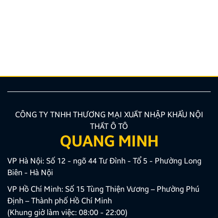
Nâng cấp tính năng an toàn và tiện ích giải trí bằng
giải pháp lắp màn hình liền camera 360 đang là xu
hướng được nhiều chủ xe ưu tiên lựa chọn. Tuy
nhiên, để thiết bị phát huy tối đa hiệu quả, hiển thị
sắc nét và tuyệt đối không ảnh hưởng đến hệ […]
CÔNG TY TNHH THƯƠNG MẠI XUẤT NHẬP KHẨU NỘI
THẤT Ô TÔ
QUANG MINH
VP Hà Nội: Số 12 - ngõ 44 Tư Đình - Tổ 5 - Phường Long
Biên - Hà Nội
VP Hồ Chí Minh: Số 15 Tùng Thiện Vương – Phường Phú
Định – Thành phố Hồ Chí Minh
(Khung giờ làm việc: 08:00 - 22:00)