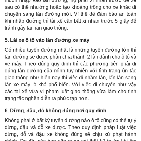
muốn nhập vào làn đường, họ phải xi nhan trước để xe
sau có thể nhường hoặc tạo khoảng trống cho xe khác di
chuyển sang làn đường mới. Vì thế để đảm bảo an toàn
khi nhập đường thì tài xế cần bật xi nhan trước 5 giây để
tránh gây tai nạn giao thông.
5. Lái xe ô tô vào làn đường xe máy
Có nhiều tuyến đường nhất là những tuyến đường lớn thì
làn đường sẽ được phân chia thành 2 làn dành cho ô tô và
xe máy. Theo đúng quy định thì các phương tiện phải đi
đúng làn đường của mình tuy nhiên với tình trạng ùn tắc
giao thông như hiện nay thì việc đi nhầm làn, lấn làn sang
làn xe máy là khá phổ biến. Với việc di chuyển như vậy
các tài xế vừa vi phạm luật giao thông vừa làm cho tình
trạng tắc nghẽn diễn ra phức tạp hơn.
6. Dừng, đậu, đỗ không đúng nơi quy định
Không phải ở bất kỳ tuyến đường nào ô tô cũng có thể tự ý
dừng, đậu và đỗ xe được. Theo quy định pháp luật việc
dừng, đỗ và đậu xe không đúng sẽ chịu xử phạt hành