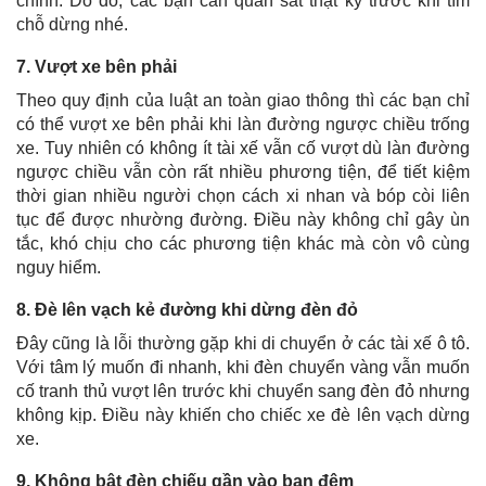
chính. Do đó, các bạn cần quan sát thật kỹ trước khi tìm
chỗ dừng nhé.
7. Vượt xe bên phải
Theo quy định của luật an toàn giao thông thì các bạn chỉ
có thể vượt xe bên phải khi làn đường ngược chiều trống
xe. Tuy nhiên có không ít tài xế vẫn cố vượt dù làn đường
ngược chiều vẫn còn rất nhiều phương tiện, để tiết kiệm
thời gian nhiều người chọn cách xi nhan và bóp còi liên
tục để được nhường đường. Điều này không chỉ gây ùn
tắc, khó chịu cho các phương tiện khác mà còn vô cùng
nguy hiểm.
8. Đè lên vạch kẻ đường khi dừng đèn đỏ
Đây cũng là lỗi thường gặp khi di chuyển ở các tài xế ô tô.
Với tâm lý muốn đi nhanh, khi đèn chuyển vàng vẫn muốn
cố tranh thủ vượt lên trước khi chuyển sang đèn đỏ nhưng
không kịp. Điều này khiến cho chiếc xe đè lên vạch dừng
xe.
9. Không bật đèn chiếu gần vào ban đêm