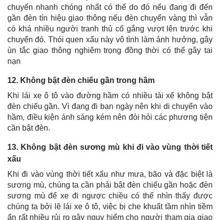
chuyển nhanh chóng nhất có thể do đó nếu đang đi đến
gần đèn tín hiệu giao thông nếu đèn chuyển vàng thì vẫn
có khá nhiều người tranh thủ cố gắng vượt lên trước khi
chuyển đó. Thói quen xấu này vô tình làm ảnh hưởng, gây
ùn tắc giao thông nghiêm trọng đồng thời có thể gây tai
nạn
12. Không bật đèn chiếu gần trong hầm
Khi lái xe ô tô vào đường hầm có nhiều tài xế không bật
đèn chiếu gần. Vì đang đi ban ngày nên khi di chuyển vào
hầm, điều kiện ánh sáng kém nên đòi hỏi các phương tiện
cần bật đèn.
13. Không bật đèn sương mù khi đi vào vùng thời tiết
xấu
Khi đi vào vùng thời tiết xấu như mưa, bão và đặc biệt là
sương mù, chúng ta cần phải bật đèn chiếu gần hoặc đèn
sương mù để xe đi ngược chiều có thể nhìn thấy được
chúng ta bởi lẽ lái xe ô tô, việc bị che khuất tầm nhìn tiềm
ẩn rất nhiều rủi ro gây nguy hiểm cho người tham gia giao