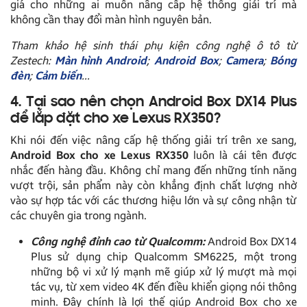
giá cho những ai muốn nâng cấp hệ thống giải trí mà
không cần thay đổi màn hình nguyên bản.
Tham khảo hệ sinh thái phụ kiện công nghệ ô tô từ
Zestech:
Màn hình Android
;
Android Box
;
Camera
;
Bóng
đèn
;
Cảm biến
…
4. Tại sao nên chọn Android Box DX14 Plus
để lắp đặt cho xe Lexus RX350?
Khi nói đến việc nâng cấp hệ thống giải trí trên xe sang,
Android Box cho xe Lexus RX350
luôn là cái tên được
nhắc đến hàng đầu. Không chỉ mang đến những tính năng
vượt trội, sản phẩm này còn khẳng định chất lượng nhờ
vào sự hợp tác với các thương hiệu lớn và sự công nhận từ
các chuyên gia trong ngành.
Công nghệ đỉnh cao từ Qualcomm:
Android Box DX14
Plus sử dụng chip Qualcomm SM6225, một trong
những bộ vi xử lý mạnh mẽ giúp xử lý mượt mà mọi
tác vụ, từ xem video 4K đến điều khiển giọng nói thông
minh. Đây chính là lợi thế giúp Android Box cho xe