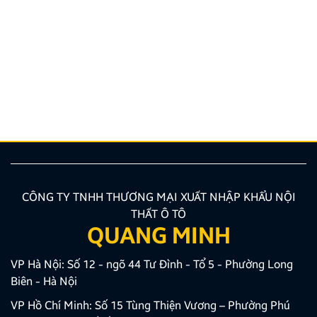
Hướng dẫn lắp màn hình liền camera 360. Những lưu
ý cần biết
Nâng cấp tính năng an toàn và tiện ích giải trí bằng
giải pháp lắp màn hình liền camera 360 đang là xu
hướng được nhiều chủ xe ưu tiên lựa chọn. Tuy
nhiên, để thiết bị phát huy tối đa hiệu quả, hiển thị
sắc nét và tuyệt đối không ảnh hưởng đến hệ […]
CÔNG TY TNHH THƯƠNG MẠI XUẤT NHẬP KHẨU NỘI
THẤT Ô TÔ
QUANG MINH
VP Hà Nội: Số 12 - ngõ 44 Tư Đình - Tổ 5 - Phường Long
Biên - Hà Nội
VP Hồ Chí Minh: Số 15 Tùng Thiện Vương – Phường Phú