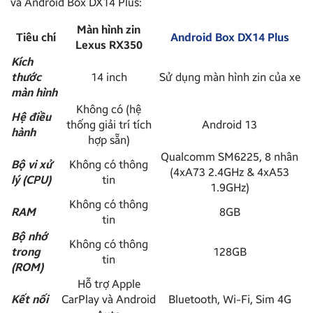
và Android Box DX14 Plus:
Màn hình zin
Tiêu chí
Android Box DX14 Plus
Lexus RX350
Kích
thước
14 inch
Sử dụng màn hình zin của xe
màn hình
Không có (hệ
Hệ điều
thống giải trí tích
Android 13
hành
hợp sẵn)
Qualcomm SM6225, 8 nhân
Bộ vi xử
Không có thông
(4xA73 2.4GHz & 4xA53
lý (CPU)
tin
1.9GHz)
Không có thông
RAM
8GB
tin
Bộ nhớ
Không có thông
trong
128GB
tin
(ROM)
Hỗ trợ Apple
Kết nối
CarPlay và Android
Bluetooth, Wi-Fi, Sim 4G