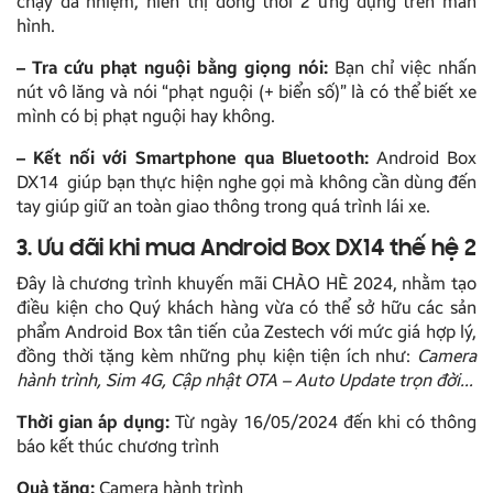
chạy đa nhiệm, hiển thị đồng thời 2 ứng dụng trên màn
hình.
– Tra cứu phạt nguội bằng giọng nói:
Bạn chỉ việc nhấn
nút vô lăng và nói “phạt nguội (+ biển số)” là có thể biết xe
mình có bị phạt nguội hay không.
– Kết nối với Smartphone qua Bluetooth:
Android Box
DX14 giúp bạn thực hiện nghe gọi mà không cần dùng đến
tay giúp giữ an toàn giao thông trong quá trình lái xe.
3. Ưu đãi khi mua Android Box DX14 thế hệ 2
Đây là chương trình khuyến mãi CHÀO HÈ 2024, nhằm tạo
điều kiện cho Quý khách hàng vừa có thể sở hữu các sản
phẩm Android Box tân tiến của Zestech với mức giá hợp lý,
đồng thời tặng kèm những phụ kiện tiện ích như:
Camera
hành trình, Sim 4G, Cập nhật OTA – Auto Update trọn đời…
Thời gian áp dụng:
Từ ngày 16/05/2024 đến khi có thông
báo kết thúc chương trình
Quà tặng:
Camera hành trình