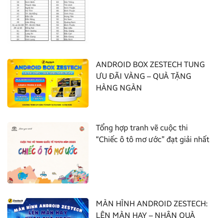
ANDROID BOX ZESTECH TUNG
ƯU ĐÃI VÀNG – QUÀ TẶNG
HÀNG NGÀN
Tổng hợp tranh vẽ cuộc thi
“Chiếc ô tô mơ ước” đạt giải nhất
MÀN HÌNH ANDROID ZESTECH:
LÊN MÀN HAY – NHẬN QUÀ