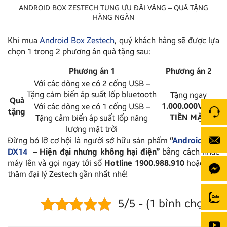
ANDROID BOX ZESTECH TUNG ƯU ĐÃI VÀNG – QUÀ TẶNG
HÀNG NGÀN
Khi mua
Android Box Zestech
, quý khách hàng sẽ được lựa
chọn 1 trong 2 phương án quà tặng sau:
Phương án 1
Phương án 2
Với các dòng xe có 2 cổng USB –
Tặng cảm biến áp suất lốp bluetooth
Tặng ngay
Quà
1.000.000VNĐ
Với các dòng xe có 1 cổng USB –
tặng
TIỀN MẶT
Tặng cảm biến áp suất lốp năng
lượng mặt trời
Đừng bỏ lỡ cơ hội là người sở hữu sản phẩm
“
Android Box
DX14
– Hiện đại nhưng không hại điện”
bằng cách nhấc
máy lên và gọi ngay tới số
Hotline 1900.988.910
hoặc ghé
thăm đại lý Zestech gần nhất nhé!
5/5 - (1 bình chọn)