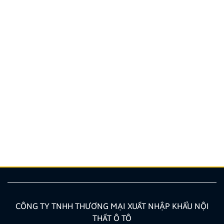
Hướng dẫn lắp màn hình liền camera 360. Những lưu
ý cần biết
Nâng cấp tính năng an toàn và tiện ích giải trí bằng
giải pháp lắp màn hình liền camera 360 đang là xu
hướng được nhiều chủ xe ưu tiên lựa chọn. Tuy
nhiên, để thiết bị phát huy tối đa hiệu quả, hiển thị
sắc nét và tuyệt đối không ảnh hưởng đến hệ […]
CÔNG TY TNHH THƯƠNG MẠI XUẤT NHẬP KHẨU NỘI
THẤT Ô TÔ