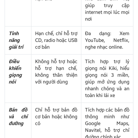
giúp truy cập
internet mọi lúc mọi
nơi
Tính
Hạn chế, chỉ hỗ trợ
Đa dạng: Xem
năng
CD, radio hoặc USB
YouTube, Netflix,
giải trí
cơ bản
nghe nhạc online.
Điều
Không hỗ trợ hoặc
Tích hợp trợ lý
khiển
hỗ trợ hạn chế,
giọng nói Kiki, hiểu
giọng
không thân thiện
giọng nói 3 miền,
nói
với người dùng
giúp mở ứng dụng
nhanh chóng và an
toàn khi lái xe
Bản đồ
Chỉ hỗ trợ bản đồ
Tích hợp các bản đồ
và chỉ
cơ bản hoặc không
thông minh như
đường
có
Google Maps,
Navitel, hỗ trợ chỉ
đường chính xác