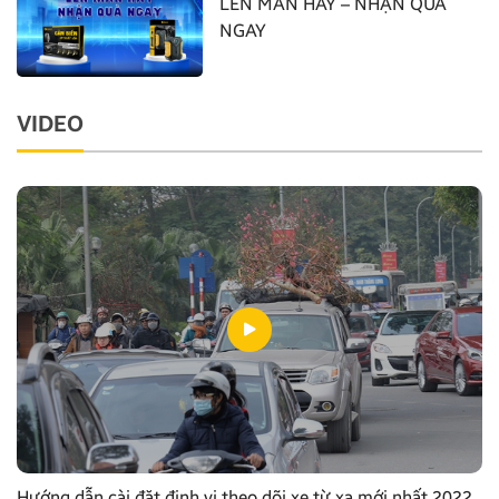
LÊN MÀN HAY – NHẬN QUÀ
NGAY
VIDEO
Hướng dẫn cài đặt định vị theo dõi xe từ xa mới nhất 2022