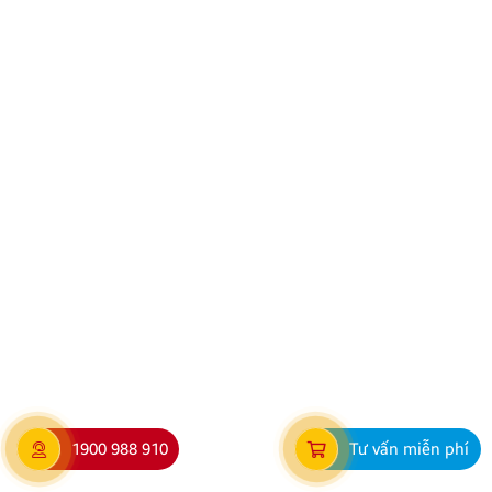
Minh Thành Auto – Đại lý Zestech chính hãng uy tín
tại Thanh Hóa
Trong bối cảnh nhu cầu nâng cấp tiện ích ô tô ngày
càng tăng cao, việc lựa chọn một đại lý Zestech chính
hãng tại Thanh Hóa uy tín là yếu tố quan trọng giúp
chủ xe an tâm về chất lượng sản phẩm và dịch vụ.
Trong số đó, Minh Thành Auto nổi bật […]
1900 988 910
Tư vấn miễn phí