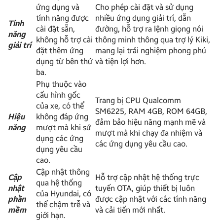
ứng dụng và
Cho phép cài đặt và sử dụng
tính năng được
nhiều ứng dụng giải trí, dẫn
Tính
cài đặt sẵn,
đường, hỗ trợ ra lệnh giọng nói
năng
không hỗ trợ cài
thông minh thông qua trợ lý Kiki,
giải trí
đặt thêm ứng
mang lại trải nghiệm phong phú
dụng từ bên thứ
và tiện lợi hơn.
ba.
Phụ thuộc vào
cấu hình gốc
Trang bị CPU Qualcomm
của xe, có thể
SM6225, RAM 4GB, ROM 64GB,
Hiệu
không đáp ứng
đảm bảo hiệu năng mạnh mẽ và
năng
mượt mà khi sử
mượt mà khi chạy đa nhiệm và
dụng các ứng
các ứng dụng yêu cầu cao.
dụng yêu cầu
cao.
Cập nhật thông
Cập
Hỗ trợ cập nhật hệ thống trực
qua hệ thống
nhật
tuyến OTA, giúp thiết bị luôn
của Hyundai, có
phần
được cập nhật với các tính năng
thể chậm trễ và
mềm
và cải tiến mới nhất.
giới hạn.