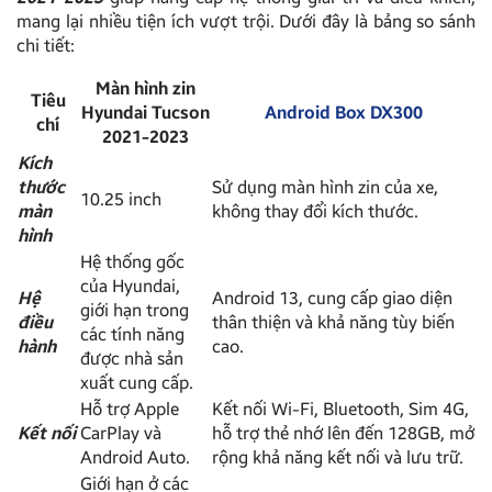
mang lại nhiều tiện ích vượt trội. Dưới đây là bảng so sánh
chi tiết:
Màn hình zin
Tiêu
Hyundai Tucson
Android Box DX300
chí
2021-2023
Kích
thước
Sử dụng màn hình zin của xe,
10.25 inch
màn
không thay đổi kích thước.
hình
Hệ thống gốc
của Hyundai,
Hệ
Android 13, cung cấp giao diện
giới hạn trong
điều
thân thiện và khả năng tùy biến
các tính năng
hành
cao.
được nhà sản
xuất cung cấp.
Hỗ trợ Apple
Kết nối Wi-Fi, Bluetooth, Sim 4G,
Kết nối
CarPlay và
hỗ trợ thẻ nhớ lên đến 128GB, mở
Android Auto.
rộng khả năng kết nối và lưu trữ.
Giới hạn ở các