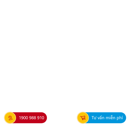
THÔNG BÁO VỀ VIỆC TRẢI NGHIỆM ỨNG DỤNG
YOUTUBE
Kính gửi Quý Khách hàng và Quý Đại lý, Công ty
TNHH Thương Mại XNK Nội Thất Ô Tô Quang Minh
xin trân trọng cảm ơn Quý Khách hàng và Quý Đại lý
đã luôn tin tưởng sử dụng các sản phẩm Android Box
và Màn hình Android mang thương hiệu ZESTECH.
Trong quá trình […]
1900 988 910
Tư vấn miễn phí