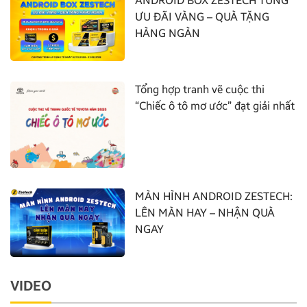
ANDROID BOX ZESTECH TUNG
ƯU ĐÃI VÀNG – QUÀ TẶNG
HÀNG NGÀN
Tổng hợp tranh vẽ cuộc thi
“Chiếc ô tô mơ ước” đạt giải nhất
MÀN HÌNH ANDROID ZESTECH:
LÊN MÀN HAY – NHẬN QUÀ
NGAY
VIDEO