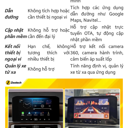
minh
Tích hợp các ứng dụng
Dẫn
Không tích hợp hoặc
dẫn đường như Google
đường
cần thiết bị ngoại vi
Maps, Navitel…
Hỗ trợ cập nhật trực
Cập nhật
Không hỗ trợ hoặc
tuyến OTA, tự động cập
phần mềm
cần đến đại lý
nhật phần mềm
Kết nối
Hạn chế, không
Hỗ trợ kết nối camera
thiết bị
tương thích với
360, camera hành trình,
ngoại vi
nhiều thiết bị
cảm biến áp suất lốp
Quản lý xe
Tính năng định vị, quản lý
Không hỗ trợ
từ xa
xe từ xa qua ứng dụng