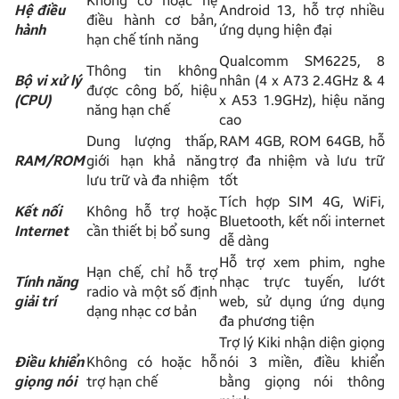
Không có hoặc hệ
Hệ điều
Android 13, hỗ trợ nhiều
điều hành cơ bản,
hành
ứng dụng hiện đại
hạn chế tính năng
Qualcomm SM6225, 8
Thông tin không
Bộ vi xử lý
nhân (4 x A73 2.4GHz & 4
được công bố, hiệu
(CPU)
x A53 1.9GHz), hiệu năng
năng hạn chế
cao
Dung lượng thấp,
RAM 4GB, ROM 64GB, hỗ
RAM/ROM
giới hạn khả năng
trợ đa nhiệm và lưu trữ
lưu trữ và đa nhiệm
tốt
Tích hợp SIM 4G, WiFi,
Kết nối
Không hỗ trợ hoặc
Bluetooth, kết nối internet
Internet
cần thiết bị bổ sung
dễ dàng
Hỗ trợ xem phim, nghe
Hạn chế, chỉ hỗ trợ
Tính năng
nhạc trực tuyến, lướt
radio và một số định
giải trí
web, sử dụng ứng dụng
dạng nhạc cơ bản
đa phương tiện
Trợ lý Kiki nhận diện giọng
Điều khiển
Không có hoặc hỗ
nói 3 miền, điều khiển
giọng nói
trợ hạn chế
bằng giọng nói thông