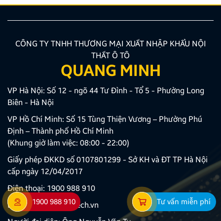
CÔNG TY TNHH THƯƠNG MẠI XUẤT NHẬP KHẨU NỘI
THẤT Ô TÔ
QUANG MINH
VP Hà Nội: Số 12 - ngõ 44 Tư Đình - Tổ 5 - Phường Long
Biên - Hà Nội
VP Hồ Chí Minh: Số 15 Tùng Thiện Vương – Phường Phú
Định – Thành phố Hồ Chí Minh
(Khung giờ làm việc: 08:00 - 22:00)
Giấy phép ĐKKD số 0107801299 - Sở KH và ĐT TP Hà Nội
cấp ngày 12/04/2017
Điện thoại:
1900 988 910
1900 988 910
Tư vấn miễn phí
Email:
congty@zestech.vn