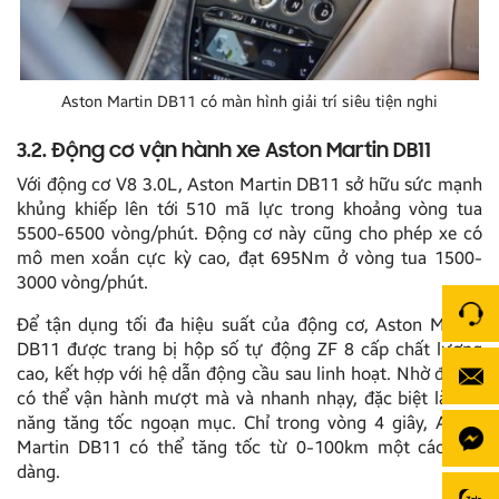
Aston Martin DB11 có màn hình giải trí siêu tiện nghi
3.2. Động cơ vận hành xe Aston Martin DB11
Với động cơ V8 3.0L, Aston Martin DB11 sở hữu sức mạnh
khủng khiếp lên tới 510 mã lực trong khoảng vòng tua
5500-6500 vòng/phút. Động cơ này cũng cho phép xe có
mô men xoắn cực kỳ cao, đạt 695Nm ở vòng tua 1500-
3000 vòng/phút.
Để tận dụng tối đa hiệu suất của động cơ, Aston Martin
DB11 được trang bị hộp số tự động ZF 8 cấp chất lượng
cao, kết hợp với hệ dẫn động cầu sau linh hoạt. Nhờ đó, xe
có thể vận hành mượt mà và nhanh nhạy, đặc biệt là khả
năng tăng tốc ngoạn mục. Chỉ trong vòng 4 giây, Aston
Martin DB11 có thể tăng tốc từ 0-100km một cách dễ
dàng.