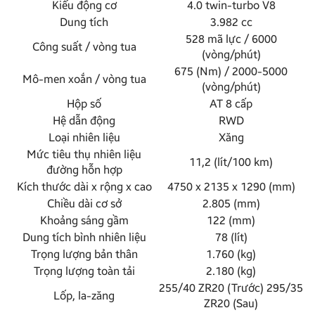
Kiểu động cơ
4.0 twin-turbo V8
Dung tích
3.982 cc
528 mã lực / 6000
Công suất / vòng tua
(vòng/phút)
675 (Nm) / 2000-5000
Mô-men xoắn / vòng tua
(vòng/phút)
Hộp số
AT 8 cấp
Hệ dẫn động
RWD
Loại nhiên liệu
Xăng
Mức tiêu thụ nhiên liệu
11,2 (lít/100 km)
đường hỗn hợp
Kích thước dài x rộng x cao
4750 x 2135 x 1290 (mm)
Chiều dài cơ sở
2.805 (mm)
Khoảng sáng gầm
122 (mm)
Dung tích bình nhiên liệu
78 (lít)
Trọng lượng bản thân
1.760 (kg)
Trọng lượng toàn tải
2.180 (kg)
255/40 ZR20 (Trước) 295/35
Lốp, la-zăng
ZR20 (Sau)