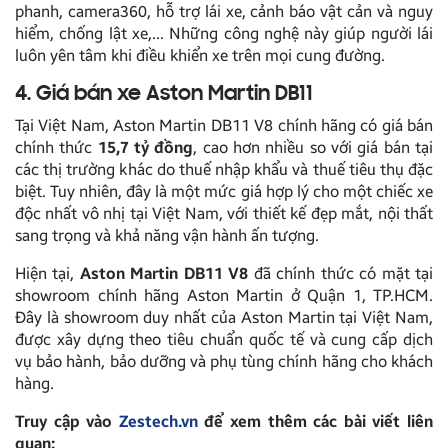
phanh, camera360, hỗ trợ lái xe, cảnh báo vật cản và nguy
hiểm, chống lật xe,… Những công nghệ này giúp người lái
luôn yên tâm khi điều khiển xe trên mọi cung đường.
4. Giá bán xe Aston Martin DB11
Tại Việt Nam, Aston Martin DB11 V8 chính hãng có giá bán
chính thức
15,7 tỷ đồng
, cao hơn nhiều so với giá bán tại
các thị trường khác do thuế nhập khẩu và thuế tiêu thụ đặc
biệt. Tuy nhiên, đây là một mức giá hợp lý cho một chiếc xe
độc nhất vô nhị tại Việt Nam, với thiết kế đẹp mắt, nội thất
sang trọng và khả năng vận hành ấn tượng.
Hiện tại,
Aston Martin DB11 V8
đã chính thức có mặt tại
showroom chính hãng Aston Martin ở Quận 1, TP.HCM.
Đây là showroom duy nhất của Aston Martin tại Việt Nam,
được xây dựng theo tiêu chuẩn quốc tế và cung cấp dịch
vụ bảo hành, bảo dưỡng và phụ tùng chính hãng cho khách
hàng.
Truy cập vào
Zestech.vn
để xem thêm các bài viết liên
quan: