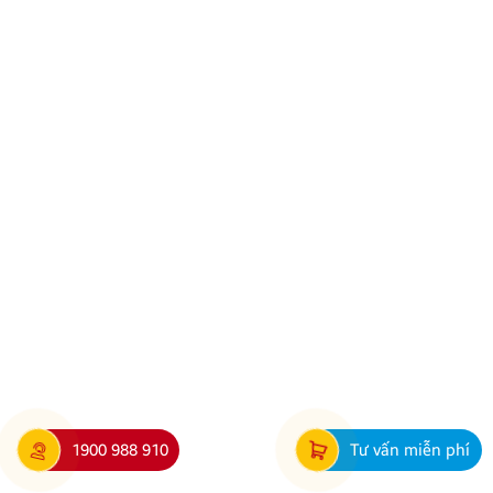
Kính gửi Quý Khách hàng và Quý Đại lý, Công ty
TNHH Thương Mại XNK Nội Thất Ô Tô Quang Minh
xin trân trọng cảm ơn Quý Khách hàng và Quý Đại lý
đã luôn tin tưởng sử dụng các sản phẩm Android Box
và Màn hình Android mang thương hiệu ZESTECH.
Trong quá trình […]
1900 988 910
Tư vấn miễn phí
Hướng dẫn lắp màn hình liền camera 360. Những lưu
ý cần biết