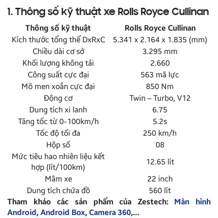
1. Thông số kỹ thuật xe Rolls Royce Cullinan
Thông số kỹ thuật
Rolls Royce Cullinan
Kích thước tổng thể DxRxC
5.341 x 2.164 x 1.835 (mm)
Chiều dài cơ sở
3.295 mm
Khối lượng không tải
2.660
Công suất cực đại
563 mã lực
Mô men xoắn cực đại
850 Nm
Động cơ
Twin – Turbo, V12
Dung tích xi lanh
6.75
Tăng tốc từ 0-100km/h
5.2s
Tốc độ tối đa
250 km/h
Hộp số
08
Mức tiêu hao nhiên liệu kết
12.65 lít
hợp (lít/100km)
Mâm xe
22 inch
Dung tích chứa đồ
560 lít
Tham khảo các sản phẩm của Zestech:
Màn hình
Android
,
Android Box
,
Camera 360
,…