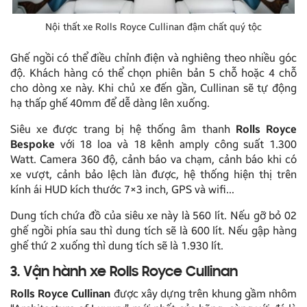
Nội thất xe Rolls Royce Cullinan đậm chất quý tộc
Ghế ngồi có thể điều chỉnh điện và nghiêng theo nhiều góc
độ. Khách hàng có thể chọn phiên bản 5 chỗ hoặc 4 chỗ
cho dòng xe này. Khi chủ xe đến gần, Cullinan sẽ tự động
hạ thấp ghế 40mm để dễ dàng lên xuống.
Siêu xe được trang bị hệ thống âm thanh
Rolls Royce
Bespoke
với 18 loa và 18 kênh amply công suất 1.300
Watt. Camera 360 độ, cảnh báo va chạm, cảnh báo khi có
xe vượt, cảnh bảo lệch làn được, hệ thống hiện thị trên
kính ái HUD kích thước 7×3 inch, GPS và wifi…
Dung tích chứa đồ của siêu xe này là 560 lít. Nếu gỡ bỏ 02
ghế ngồi phía sau thì dung tích sẽ là 600 lít. Nếu gập hàng
ghế thứ 2 xuống thì dung tích sẽ là 1.930 lít.
3. Vận hành xe Rolls Royce Cullinan
Rolls Royce Cullinan
được xây dựng trên khung gầm nhôm