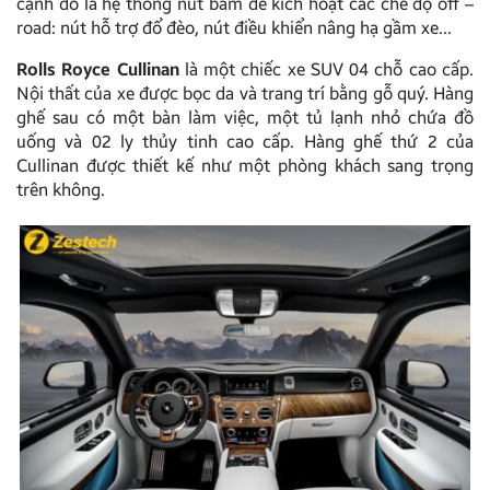
cạnh đó là hệ thống nút bấm để kích hoạt các chế độ off –
road: nút hỗ trợ đổ đèo, nút điều khiển nâng hạ gầm xe…
Rolls Royce Cullinan
là một chiếc xe SUV 04 chỗ cao cấp.
Nội thất của xe được bọc da và trang trí bằng gỗ quý. Hàng
ghế sau có một bàn làm việc, một tủ lạnh nhỏ chứa đồ
uống và 02 ly thủy tinh cao cấp. Hàng ghế thứ 2 của
Cullinan được thiết kế như một phòng khách sang trọng
trên không.