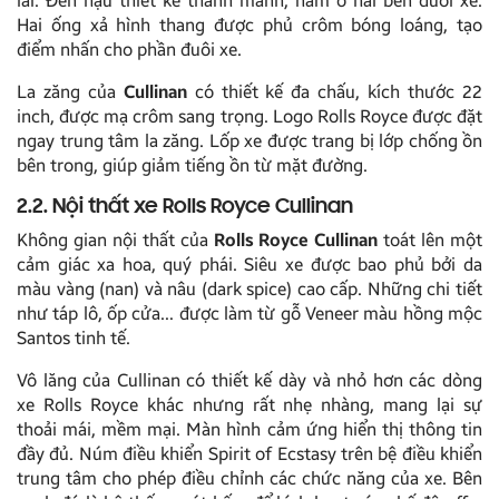
lái. Đèn hậu thiết kế thanh mảnh, nằm ở hai bên đuôi xe.
Hai ống xả hình thang được phủ crôm bóng loáng, tạo
điểm nhấn cho phần đuôi xe.
La zăng của
Cullinan
có thiết kế đa chấu, kích thước 22
inch, được mạ crôm sang trọng. Logo Rolls Royce được đặt
ngay trung tâm la zăng. Lốp xe được trang bị lớp chống ồn
bên trong, giúp giảm tiếng ồn từ mặt đường.
2.2. Nội thất xe Rolls Royce Cullinan
Không gian nội thất của
Rolls Royce Cullinan
toát lên một
cảm giác xa hoa, quý phái. Siêu xe được bao phủ bởi da
màu vàng (nan) và nâu (dark spice) cao cấp. Những chi tiết
như táp lô, ốp cửa… được làm từ gỗ Veneer màu hồng mộc
Santos tinh tế.
Vô lăng của Cullinan có thiết kế dày và nhỏ hơn các dòng
xe Rolls Royce khác nhưng rất nhẹ nhàng, mang lại sự
thoải mái, mềm mại. Màn hình cảm ứng hiển thị thông tin
đầy đủ. Núm điều khiển Spirit of Ecstasy trên bệ điều khiển
trung tâm cho phép điều chỉnh các chức năng của xe. Bên