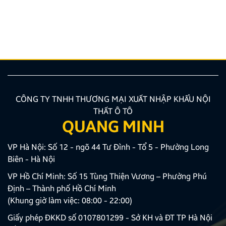
hướng được nhiều chủ xe ưu tiên lựa chọn. Tuy
nhiên, để thiết bị phát huy tối đa hiệu quả, hiển thị
sắc nét và tuyệt đối không ảnh hưởng đến hệ […]
CÔNG TY TNHH THƯƠNG MẠI XUẤT NHẬP KHẨU NỘI
THẤT Ô TÔ
QUANG MINH
VP Hà Nội: Số 12 - ngõ 44 Tư Đình - Tổ 5 - Phường Long
Biên - Hà Nội
VP Hồ Chí Minh: Số 15 Tùng Thiện Vương – Phường Phú
Định – Thành phố Hồ Chí Minh
(Khung giờ làm việc: 08:00 - 22:00)
Giấy phép ĐKKD số 0107801299 - Sở KH và ĐT TP Hà Nội