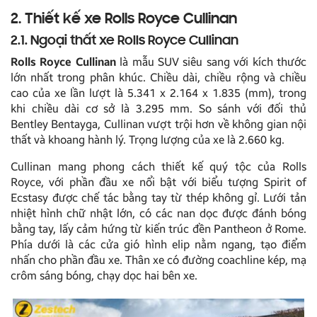
2. Thiết kế xe Rolls Royce Cullinan
2.1. Ngoại thất xe Rolls Royce Cullinan
Rolls Royce Cullinan
là mẫu SUV siêu sang với kích thước
lớn nhất trong phân khúc. Chiều dài, chiều rộng và chiều
cao của xe lần lượt là 5.341 x 2.164 x 1.835 (mm), trong
khi chiều dài cơ sở là 3.295 mm. So sánh với đối thủ
Bentley Bentayga, Cullinan vượt trội hơn về không gian nội
thất và khoang hành lý. Trọng lượng của xe là 2.660 kg.
Cullinan mang phong cách thiết kế quý tộc của Rolls
Royce, với phần đầu xe nổi bật với biểu tượng Spirit of
Ecstasy được chế tác bằng tay từ thép không gỉ. Lưới tản
nhiệt hình chữ nhật lớn, có các nan dọc được đánh bóng
bằng tay, lấy cảm hứng từ kiến trúc đền Pantheon ở Rome.
Phía dưới là các cửa gió hình elip nằm ngang, tạo điểm
nhấn cho phần đầu xe. Thân xe có đường coachline kép, mạ
crôm sáng bóng, chạy dọc hai bên xe.