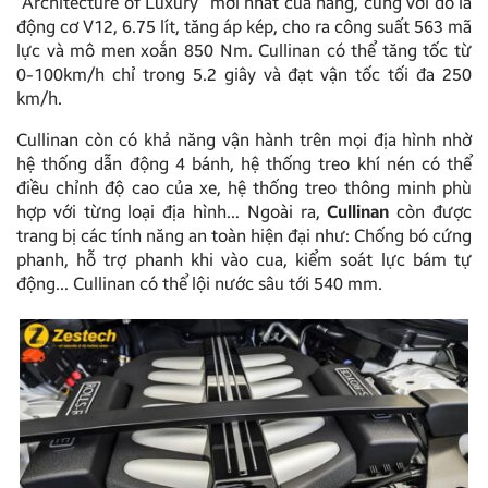
“Architecture of Luxury” mới nhất của hãng, cùng với đó là
động cơ V12, 6.75 lít, tăng áp kép, cho ra công suất 563 mã
lực và mô men xoắn 850 Nm. Cullinan có thể tăng tốc từ
0-100km/h chỉ trong 5.2 giây và đạt vận tốc tối đa 250
km/h.
Cullinan còn có khả năng vận hành trên mọi địa hình nhờ
hệ thống dẫn động 4 bánh, hệ thống treo khí nén có thể
điều chỉnh độ cao của xe, hệ thống treo thông minh phù
hợp với từng loại địa hình… Ngoài ra,
Cullinan
còn được
trang bị các tính năng an toàn hiện đại như: Chống bó cứng
phanh, hỗ trợ phanh khi vào cua, kiểm soát lực bám tự
động… Cullinan có thể lội nước sâu tới 540 mm.