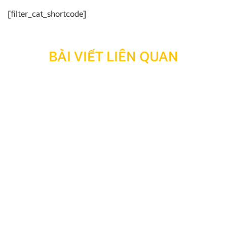
[filter_cat_shortcode]
BÀI VIẾT LIÊN QUAN
Thông báo: Ngừng hỗ trợ tra cứu bảo hành đối với