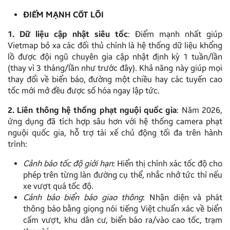
ĐIỂM MẠNH CỐT LÕI
1. Dữ liệu cập nhật siêu tốc
: Điểm mạnh nhất giúp
Vietmap bỏ xa các đối thủ chính là hệ thống dữ liệu khổng
lồ được đội ngũ chuyên gia cập nhật định kỳ 1 tuần/lần
(thay vì 3 tháng/lần như trước đây). Khả năng này giúp mọi
thay đổi về biển báo, đường một chiều hay các tuyến cao
tốc mới mở đều được số hóa ngay lập tức.
2. Liên thông hệ thống phạt nguội quốc gia
: Năm 2026,
ứng dụng đã tích hợp sâu hơn với hệ thống camera phạt
nguội quốc gia, hỗ trợ tài xế chủ động tối đa trên hành
trình:
Cảnh báo tốc độ giới hạn
: Hiển thị chính xác tốc độ cho
phép trên từng làn đường cụ thể, nhắc nhở tức thì nếu
xe vượt quá tốc độ.
Cảnh báo biển báo giao thông
: Nhận diện và phát
thông báo bằng giọng nói tiếng Việt chuẩn xác về biển
cấm vượt, khu dân cư, biển báo ra/vào cao tốc, trạm