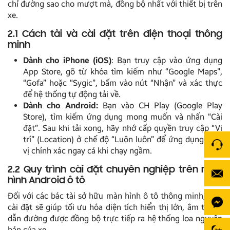
chỉ đường sao cho mượt mà, đồng bộ nhất với thiết bị trên
xe.
2.1 Cách tải và cài đặt trên điện thoại thông
minh
Dành cho iPhone (iOS)
: Bạn truy cập vào ứng dụng
App Store, gõ từ khóa tìm kiếm như “Google Maps”,
“Gofa” hoặc “Sygic”, bấm vào nút “Nhận” và xác thực
để hệ thống tự động tải về.
Dành cho Android:
Bạn vào CH Play (Google Play
Store), tìm kiếm ứng dụng mong muốn và nhấn “Cài
đặt”. Sau khi tải xong, hãy nhớ cấp quyền truy cập “Vị
trí” (Location) ở chế độ “Luôn luôn” để ứng dụng định
vị chính xác ngay cả khi chạy ngầm.
2.2 Quy trình cài đặt chuyên nghiệp trên màn
hình Android ô tô
Đối với các bác tài sở hữu màn hình ô tô thông minh, việc
cài đặt sẽ giúp tối ưu hóa diện tích hiển thị lớn, âm thanh
dẫn đường được đồng bộ trực tiếp ra hệ thống loa nguyên
bản của xe.