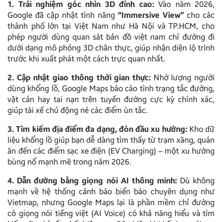
1. Trải nghiệm góc nhìn 3D đỉnh cao:
Vào năm 2026,
Google đã cập nhật tính năng
“Immersive View”
cho các
thành phố lớn tại Việt Nam như Hà Nội và TP.HCM, cho
phép người dùng quan sát bản đồ việt nam chỉ đường đi
dưới dạng mô phỏng 3D chân thực, giúp nhận diện lộ trình
trước khi xuất phát một cách trực quan nhất.
2. Cập nhật giao thông thời gian thực:
Nhờ lượng người
dùng khổng lồ, Google Maps báo cáo tình trạng tắc đường,
vật cản hay tai nạn trên tuyến đường cực kỳ chính xác,
giúp tài xế chủ động né các điểm ùn tắc.
3. Tìm kiếm địa điểm đa dạng, đón đầu xu hướng:
Kho dữ
liệu khổng lồ giúp bạn dễ dàng tìm thấy từ trạm xăng, quán
ăn đến các điểm sạc xe điện (EV Charging) – một xu hướng
bùng nổ mạnh mẽ trong năm 2026.
4. Dẫn đường bằng giọng nói AI thông minh:
Dù không
mạnh về hệ thống cảnh báo biển báo chuyên dụng như
Vietmap, nhưng Google Maps lại là phần mềm chỉ đường
có giọng nói tiếng việt (AI Voice) có khả năng hiểu và tìm