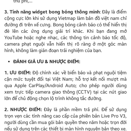
thu phí,…
3. Tính năng widget bong bóng thông minh
: Đây là điểm
cộng cực lớn khi sử dụng Vietmap làm bản đồ việt nam chỉ
đường đi trên xế cưng. Bong bóng cảnh báo có thể hiển thị
đè lên các ứng dụng giải trí khác. Khi bạn đang mở
YouTube hoặc nghe nhạc, các thông tin cảnh báo tốc độ,
camera phạt nguội vẫn hiển thị rõ ràng ở một góc màn
hình, không làm gián đoạn trải nghiệm của bạn.
ĐÁNH GIÁ ƯU & NHƯỢC ĐIỂM:
1. ƯU ĐIỂM:
Độ chính xác về biển báo và phạt nguội tiệm
cận mức tuyệt đối tại Việt Nam; hỗ trợ kết nối mượt mà
qua Apple CarPlay/Android Auto; cho phép người dùng
xem trực tiếp camera giao thông (CCTV) tại các nút giao
lớn để chủ động chọn lộ trình không tắc đường.
2. NHƯỢC ĐIỂM:
Đây là phần mềm trả phí. Để sử dụng
trọn vẹn các tính năng cao cấp của phiên bản Live Pro V3,
người dùng cần mua gói bản quyền theo năm hoặc trọn đời
nếu sử dụng trên các thiết bị màn hình nguyên bản theo xe.