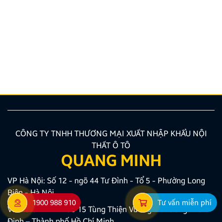
Hướng dẫn lắp màn hình liền camera 360. Những lưu
ý cần biết
Nâng cấp tính năng an toàn và tiện ích giải trí bằng
giải pháp lắp màn hình liền camera 360 đang là xu
hướng được nhiều chủ xe ưu tiên lựa chọn. Tuy
nhiên, để thiết bị phát huy tối đa hiệu quả, hiển thị
sắc nét và tuyệt đối không ảnh hưởng đến hệ […]
CÔNG TY TNHH THƯƠNG MẠI XUẤT NHẬP KHẨU NỘI
THẤT Ô TÔ
QUANG MINH
VP Hà Nội: Số 12 - ngõ 44 Tư Đình - Tổ 5 - Phường Long
Biên - Hà Nội
1900 988 910
Tư vấn miễn phí
VP Hồ Chí Minh: Số 15 Tùng Thiện Vương – Phường Phú
Định – Thành phố Hồ Chí Minh