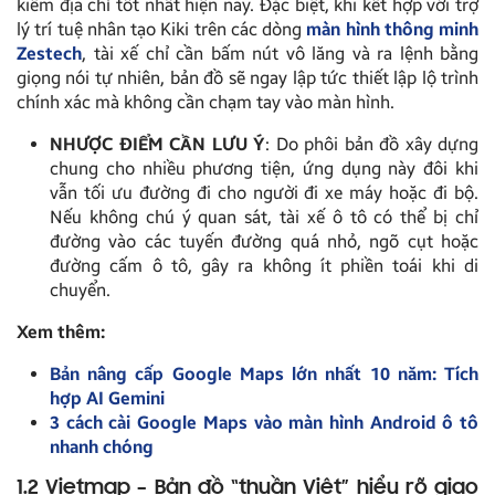
kiếm địa chỉ tốt nhất hiện nay. Đặc biệt, khi kết hợp với trợ
lý trí tuệ nhân tạo Kiki trên các dòng
màn hình thông minh
Zestech
, tài xế chỉ cần bấm nút vô lăng và ra lệnh bằng
giọng nói tự nhiên, bản đồ sẽ ngay lập tức thiết lập lộ trình
chính xác mà không cần chạm tay vào màn hình.
NHƯỢC ĐIỂM CẦN LƯU Ý
: Do phôi bản đồ xây dựng
chung cho nhiều phương tiện, ứng dụng này đôi khi
vẫn tối ưu đường đi cho người đi xe máy hoặc đi bộ.
Nếu không chú ý quan sát, tài xế ô tô có thể bị chỉ
đường vào các tuyến đường quá nhỏ, ngõ cụt hoặc
đường cấm ô tô, gây ra không ít phiền toái khi di
chuyển.
Xem thêm:
Bản nâng cấp Google Maps lớn nhất 10 năm: Tích
hợp AI Gemini
3 cách cài Google Maps vào màn hình Android ô tô
nhanh chóng
1.2 Vietmap – Bản đồ “thuần Việt” hiểu rõ giao