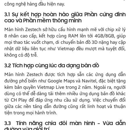
công nghệ hàng đầu hiện nay.
3.1 Sự kết hợp hoàn hảo giữa Phần cứng đỉnh
cao và Phần mềm thông minh
Màn hình Zestech sở hữu cấu hình mạnh mẽ với chip xử lý
8 nhân cao cấp, kết hợp cùng RAM lên tới 4GB/8GB, giúp
mọi thao tác vuốt chạm, di chuyển bản đồ 3D nặng hay cập
nhật dữ liệu liên tục như Vietmap đều mượt mà tuyệt đối,
không có độ trễ.
3.2 Tích hợp cùng lúc đa dạng bản đồ
Màn hình Zestech được tích hợp sẵn các ứng dụng dẫn
đường phổ biến như Google Maps và Navitel, đặc biệt tặng
kèm bản quyền Vietmap Live trong 2 năm. Ngoài ra, người
dùng có thể dễ dàng tải thêm nhiều ứng dụng bản đồ khác
từ CH Play để đáp ứng nhu cầu sử dụng. Việc chuyển đổi
giữa các nền tảng dẫn đường cũng rất linh hoạt và thuận
tiện trong mọi hành trình.
3.3 Tính năng chia đôi màn hình – Vừa dẫn
đường vừa giải trí