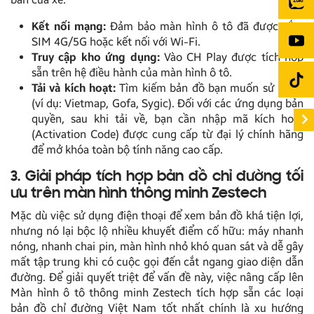
Kết nối mạng:
Đảm bảo màn hình ô tô đã được cắm
SIM 4G/5G hoặc kết nối với Wi-Fi.
Truy cập kho ứng dụng:
Vào CH Play được tích hợp
sẵn trên hệ điều hành của màn hình ô tô.
Tải và kích hoạt:
Tìm kiếm bản đồ bạn muốn sử dụng
(ví dụ: Vietmap, Gofa, Sygic). Đối với các ứng dụng bản
quyền, sau khi tải về, bạn cần nhập mã kích hoạt
(Activation Code) được cung cấp từ đại lý chính hãng
để mở khóa toàn bộ tính năng cao cấp.
3. Giải pháp tích hợp bản đồ chỉ đường tối
ưu trên màn hình thông minh Zestech
Mặc dù việc sử dụng điện thoại để xem bản đồ khá tiện lợi,
nhưng nó lại bộc lộ nhiều khuyết điểm cố hữu: máy nhanh
nóng, nhanh chai pin, màn hình nhỏ khó quan sát và dễ gây
mất tập trung khi có cuộc gọi đến cắt ngang giao diện dẫn
đường. Để giải quyết triệt để vấn đề này, việc nâng cấp lên
Màn hình ô tô thông minh Zestech tích hợp sẵn các loại
bản đồ chỉ đường Việt Nam tốt nhất chính là xu hướng