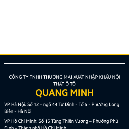
ý cần biết
Nâng cấp tính năng an toàn và tiện ích giải trí bằng
giải pháp lắp màn hình liền camera 360 đang là xu
hướng được nhiều chủ xe ưu tiên lựa chọn. Tuy
nhiên, để thiết bị phát huy tối đa hiệu quả, hiển thị
sắc nét và tuyệt đối không ảnh hưởng đến hệ […]
CÔNG TY TNHH THƯƠNG MẠI XUẤT NHẬP KHẨU NỘI
THẤT Ô TÔ
QUANG MINH
VP Hà Nội: Số 12 - ngõ 44 Tư Đình - Tổ 5 - Phường Long
Biên - Hà Nội
VP Hồ Chí Minh: Số 15 Tùng Thiện Vương – Phường Phú
Định – Thành phố Hồ Chí Minh