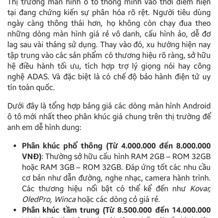
Thị trường màn hình ô tô thông minh vào thời điểm hiện
tại đang chứng kiến sự phân hóa rõ rệt. Người tiêu dùng
ngày càng thông thái hơn, họ không còn chạy đua theo
những dòng màn hình giá rẻ vô danh, cấu hình ảo, dễ đơ
lag sau vài tháng sử dụng. Thay vào đó, xu hướng hiện nay
tập trung vào các sản phẩm có thương hiệu rõ ràng, sở hữu
hệ điều hành tối ưu, tích hợp trợ lý giọng nói hay công
nghệ ADAS. Và đặc biệt là có chế độ bảo hành điện tử uy
tín toàn quốc.
Dưới đây là tổng hợp bảng giá các dòng màn hình Android
ô tô mới nhất theo phân khúc giá chung trên thị trường để
anh em dễ hình dung:
Phân khúc phổ thông (Từ 4.000.000 đến 8.000.000
VNĐ)
: Thường sở hữu cấu hình RAM 2GB – ROM 32GB
hoặc RAM 3GB – ROM 32GB. Đáp ứng tốt các nhu cầu
cơ bản như dẫn đường, nghe nhạc, camera hành trình.
Các thương hiệu nổi bật có thể kể đến như
Kovar,
OledPro, Winca
hoặc các dòng cỏ giá rẻ.
Phân khúc tầm trung (Từ 8.500.000 đến 14.000.000