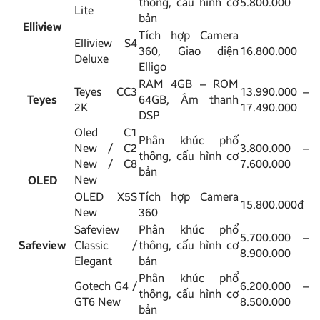
thông, cấu hình cơ
5.800.000
Lite
bản
Elliview
Tích hợp Camera
Elliview S4
360, Giao diện
16.800.000
Deluxe
Elligo
RAM 4GB – ROM
Teyes CC3
13.990.000 –
Teyes
64GB, Âm thanh
2K
17.490.000
DSP
Oled C1
Phân khúc phổ
New / C2
3.800.000 –
thông, cấu hình cơ
New / C8
7.600.000
bản
New
OLED
OLED X5S
Tích hợp Camera
15.800.000đ
New
360
Safeview
Phân khúc phổ
5.700.000 –
Safeview
Classic /
thông, cấu hình cơ
8.900.000
Elegant
bản
Phân khúc phổ
Gotech G4 /
6.200.000 –
thông, cấu hình cơ
GT6 New
8.500.000
bản