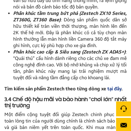
vẫn sở hữu đầy đủ tính năng thông minh, ra lệnh giọng
nói và bản đồ cảnh báo tốc độ bản quyền.
Phân khúc tầm trung bứt phá (Zestech ZX10 Series,
ZT360G, ZT360 Base)
: Dòng sản phẩm quốc dân sở
hữu thiết kế tràn viền thời thượng, màn hình lên đến
2K thế hệ mới. Đây là phân khúc có cả tùy chọn màn
hình thường lẫn màn hình liền Camera 360 độ tắt máy
ghi hình, cực kỳ phù hợp cho xe gia đình.
Phân khúc cao cấp & Siêu sang (Zestech ZX ADAS+)
:
“Quái thú” cấu hình dành riêng cho các chủ xe đam mê
công nghệ đỉnh cao. Với bộ nhớ khủng và chip xử lý tối
tân, phân khúc này mang lại trải nghiệm mượt mà
tuyệt đối và nâng tầm đẳng cấp cho khoang lái.
Tìm kiếm sản phẩm Zestech theo từng dòng xe
tại đây
.
3.4 Chế độ hậu mãi và bảo hành “chơi lớn” nhất
thị trường
Một điểm cộng tuyệt đối giúp Zestech chinh phục hoàn
toàn lòng tin của người dùng chính là chính sách bảo hành
và giá bán niêm yết trên toàn quốc. Khi mua màn hình