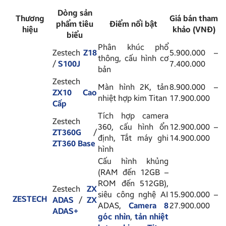
Dòng sản
Thương
Giá bán tham
phẩm tiêu
Điểm nổi bật
hiệu
khảo (VNĐ)
biểu
Phân khúc phổ
Zestech
Z18
5.900.000 –
thông, cấu hình cơ
/
S100J
7.400.000
bản
Zestech
Màn hình 2K, tản
8.900.000 –
ZX10 Cao
nhiệt hợp kim Titan
17.900.000
Cấp
Tích hợp camera
Zestech
360, cấu hình ổn
12.900.000 –
ZT360G
/
định, Tắt máy ghi
14.900.000
ZT360 Base
hình
Cấu hình khủng
(RAM đến 12GB –
ROM đến 512GB),
Zestech
ZX
siêu công nghệ AI
15.900.000 –
ZESTECH
ADAS
/
ZX
ADAS,
Camera 8
27.900.000
ADAS+
góc nhìn
,
tản nhiệt