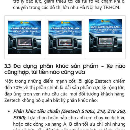
trợ lý đắc lực, giảm thiểu tối đa rủi ro va chạm khi di
chuyển trong các đô thị lớn như Hà Nội hay TP.HCM.
3.3 Đa dạng phân khúc sản phẩm – Xe nào
cũng hợp, túi tiền nào cũng vừa
Một trong những điểm mạnh cốt lõi giúp Zestech chiếm
đến 70% về thị phần chính là dải sản phẩm cực kỳ rộng lớn,
đáp ứng trọn vẹn nhu cầu của mọi đối tượng khách hàng.
Zestech không bỏ quên bất kỳ phân khúc nào:
Phân khúc tiêu chuẩn (Zestech S100J, Z18, Z18 360,
E360)
: Lựa chọn hoàn hảo cho anh em chạy xe dịch vụ
hoặc các dòng xe hạng A, B cần tối ưu chi phí nhưng