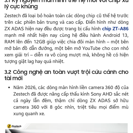
3.1 Kỷ nguyên màn hình thế hệ mới với Chip xử
lý cực khủng
Zestech đã loại bỏ hoàn toàn các dòng chip cũ thế hệ trước
trên các phiên bản trung và cao cấp. Điển hình như dòng
ZX ADAS hiện nay đều được trang bị cấu hình
chip ZT-A86
mạnh mẽ nhất hiện nay cùng hệ điều hành Android 13,
RAM lên đến 12GB giúp việc chia đôi màn hình – một bên
mở bản đồ dẫn đường, một bên mở YouTube cho con nhỏ
xem giải trí – diễn ra vô cùng mượt mà, không hề có hiện
tượng giật lag hay quá nhiệt.
3.2 Công nghệ an toàn vượt trội cứu cánh cho
tài mới
Năm 2026, các dòng màn hình liền camera 360 độ của
Zestech đã được nâng cấp thấu kính Sony AHD sắc nét
cả ngày lẫn đêm, thậm chí dòng ZX ADAS sở hữu
camera 360 với 8 góc nhìn, triệt tiêu mọi điểm mù
xung quanh xe.