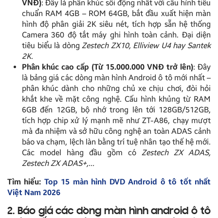
VNĐ)
: Đây là phân khúc sôi động nhất với cấu hình tiêu
chuẩn RAM 4GB – ROM 64GB, bắt đầu xuất hiện màn
hình độ phân giải 2K siêu nét, tích hợp sẵn hệ thống
Camera 360 độ tắt máy ghi hình toàn cảnh. Đại diện
tiêu biểu là dòng
Zestech ZX10, Elliview U4 hay Santek
2K
.
Phân khúc cao cấp (Từ 15.000.000 VNĐ trở lên)
: Đây
là bảng giá các dòng màn hình Android ô tô mới nhất –
phân khúc dành cho những chủ xe chịu chơi, đòi hỏi
khắt khe về mặt công nghệ. Cấu hình khủng từ RAM
6GB đến 12GB, bộ nhớ trong lên tới 128GB/512GB,
tích hợp chip xử lý mạnh mẽ như ZT-A86, chạy mượt
mà đa nhiệm và sở hữu công nghệ an toàn ADAS cảnh
báo va chạm, lệch làn bằng trí tuệ nhân tạo thế hệ mới.
Các model hàng đầu gồm có
Zestech ZX ADAS,
Zestech ZX ADAS+,…
Tìm hiểu:
Top 15 màn hình DVD Android ô tô tốt nhất
Việt Nam 2026
2. Báo giá các dòng màn hình android ô tô