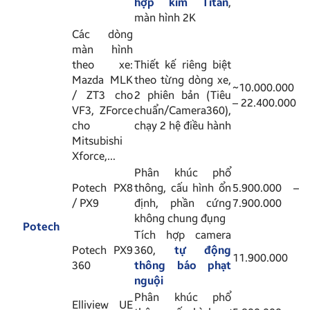
hợp kim Titan
,
màn hình 2K
Các dòng
màn hình
theo xe:
Thiết kế riêng biệt
Mazda MLK
theo từng dòng xe,
~10.000.000
/ ZT3 cho
2 phiên bản (Tiêu
– 22.400.000
VF3, ZForce
chuẩn/Camera360),
cho
chạy 2 hệ điều hành
Mitsubishi
Xforce,…
Phân khúc phổ
Potech PX8
thông, cấu hình ổn
5.900.000 –
/ PX9
định, phần cứng
7.900.000
không chung đụng
Potech
Tích hợp camera
Potech PX9
360,
tự động
11.900.000
360
thông báo phạt
nguội
Phân khúc phổ
Elliview UE