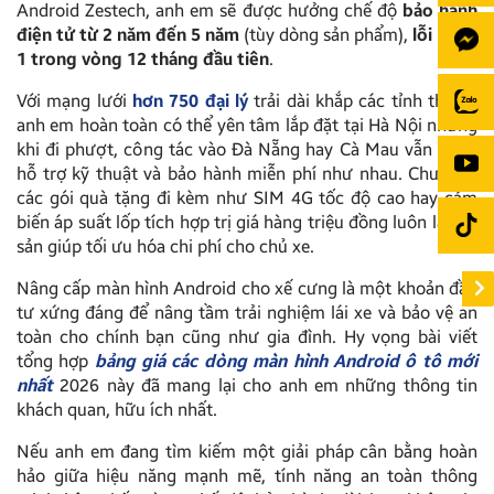
Android Zestech, anh em sẽ được hưởng chế độ
bảo hành
điện tử từ 2 năm đến 5 năm
(tùy dòng sản phẩm),
lỗi 1 đổi
1 trong vòng 12 tháng đầu tiên
.
Với mạng lưới
hơn 750 đại lý
trải dài khắp các tỉnh thành,
anh em hoàn toàn có thể yên tâm lắp đặt tại Hà Nội nhưng
khi đi phượt, công tác vào Đà Nẵng hay Cà Mau vẫn được
hỗ trợ kỹ thuật và bảo hành miễn phí như nhau. Chưa kể,
các gói quà tặng đi kèm như SIM 4G tốc độ cao hay cảm
biến áp suất lốp tích hợp trị giá hàng triệu đồng luôn là đặc
sản giúp tối ưu hóa chi phí cho chủ xe.
Nâng cấp màn hình Android cho xế cưng là một khoản đầu
tư xứng đáng để nâng tầm trải nghiệm lái xe và bảo vệ an
toàn cho chính bạn cũng như gia đình. Hy vọng bài viết
tổng hợp
bảng giá các dòng màn hình Android ô tô mới
nhất
2026 này đã mang lại cho anh em những thông tin
khách quan, hữu ích nhất.
Nếu anh em đang tìm kiếm một giải pháp cân bằng hoàn
hảo giữa hiệu năng mạnh mẽ, tính năng an toàn thông