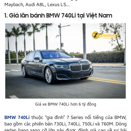
Maybach, Audi A8L, Lexus LS…
1. Giá lăn bánh BMW 740Li tại Việt Nam
Giá xe BMW 740Li hơn 6 tỷ đồng
BMW 740Li
thuộc “gia đình” 7 Series nổi tiếng của BMW,
bao gồm các phiên bản 730Li, 740Li, 750Li và 760M. Dòng
sedan hạng sang cỡ lớn này được đánh giá cao về sự hài