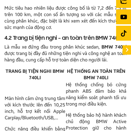
Mức tiêu hao nhiên liệu được công bố là từ 7,2 đến 7,5 lít
trên 100 km, một con số ấn tượng so với các mẫu sedan
cùng phân khúc, đặc biệt là khi xem xét đến kích thước và
sức mạnh của động cơ.
4.2 Trang bị tiện nghi – an toàn trên BMW 740Li
Là mẫu xe đứng đầu trong phân khúc sedan,
BMW 740Li
được trang bị đầy đủ những tiện nghi và công nghệ an toàn
hàng đầu, cung cấp hỗ trợ toàn diện cho người lái.
TRANG BỊ TIỆN NGHI BMW
HỆ THỐNG AN TOÀN TRÊN
740LI
BMW 740LI
Hệ thống chống bó cứng
phanh ABS đảm bảo khả
năng kiểm soát phanh tối ưu
Màn hình cảm ứng trung tâm
trong mọi điều kiện.
với kích thước lên đến 10,25
inch, hỗ trợ kết nối Apple
Hệ thống bảo hộ hành khách
Carplay/Bluetooth/USB,…
chủ động BMW Active
Protection giữ cho hành
Chức năng điều khiển bằng