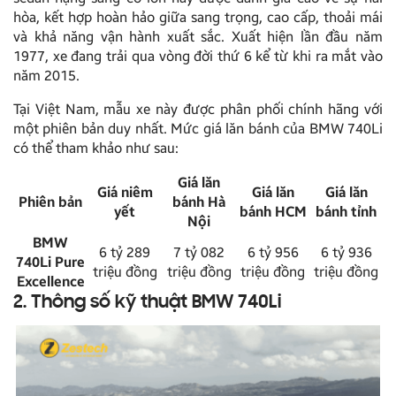
hòa, kết hợp hoàn hảo giữa sang trọng, cao cấp, thoải mái
và khả năng vận hành xuất sắc. Xuất hiện lần đầu năm
1977, xe đang trải qua vòng đời thứ 6 kể từ khi ra mắt vào
năm 2015.
Tại Việt Nam, mẫu xe này được phân phối chính hãng với
một phiên bản duy nhất. Mức giá lăn bánh của BMW 740Li
có thể tham khảo như sau:
Giá lăn
Giá niêm
Giá lăn
Giá lăn
Phiên bản
bánh Hà
yết
bánh HCM
bánh tỉnh
Nội
BMW
6 tỷ 289
7 tỷ 082
6 tỷ 956
6 tỷ 936
740Li Pure
triệu đồng
triệu đồng
triệu đồng
triệu đồng
Excellence
2. Thông số kỹ thuật BMW 740Li