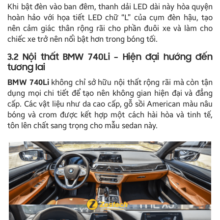
Khi bật đèn vào ban đêm, thanh dải LED dài này hòa quyện
hoàn hảo với họa tiết LED chữ “L” của cụm đèn hậu, tạo
nên cảm giác thân rộng rãi cho phần đuôi xe và làm cho
chiếc xe trở nên nổi bật hơn trong bóng tối.
3.2 Nội thất BMW 740Li – Hiện đại hướng đến
tương lai
BMW 740Li
không chỉ sở hữu nội thất rộng rãi mà còn tận
dụng mọi chi tiết để tạo nên không gian hiện đại và đẳng
cấp. Các vật liệu như da cao cấp, gỗ sồi American màu nâu
bóng và crom được kết hợp một cách hài hòa và tinh tế,
tôn lên chất sang trọng cho mẫu sedan này.