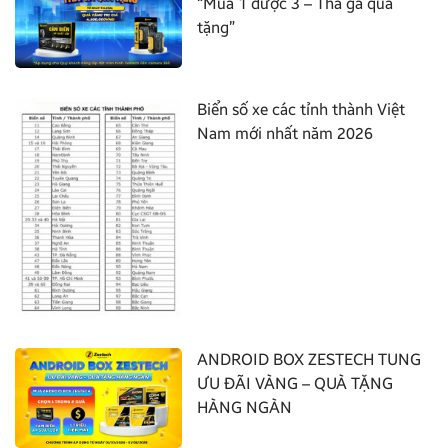
“Mua 1 được 3 – Thả ga quà
tặng”
Biển số xe các tỉnh thành Việt
Nam mới nhất năm 2026
ANDROID BOX ZESTECH TUNG
ƯU ĐÃI VÀNG – QUÀ TẶNG
HÀNG NGÀN