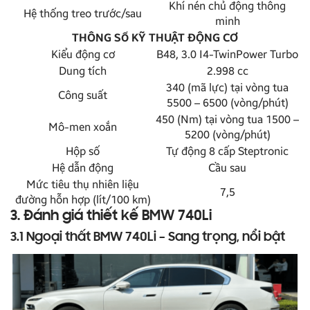
Khí nén chủ động thông
Hệ thống treo trước/sau
minh
THÔNG SỐ KỸ THUẬT ĐỘNG CƠ
Kiểu động cơ
B48, 3.0 I4-TwinPower Turbo
Dung tích
2.998 cc
340 (mã lực) tại vòng tua
Công suất
5500 – 6500 (vòng/phút)
450 (Nm) tại vòng tua 1500 –
Mô-men xoắn
5200 (vòng/phút)
Hộp số
Tự động 8 cấp Steptronic
Hệ dẫn động
Cầu sau
Mức tiêu thụ nhiên liệu
7,5
đường hỗn hợp (lít/100 km)
3. Đánh giá thiết kế BMW 740Li
3.1 Ngoại thất BMW 740Li – Sang trọng, nổi bật