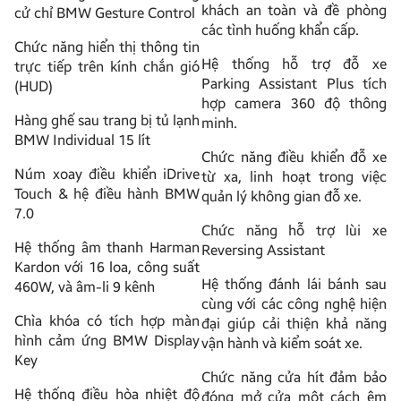
khách an toàn và đề phòng
cử chỉ BMW Gesture Control
các tình huống khẩn cấp.
Chức năng hiển thị thông tin
Hệ thống hỗ trợ đỗ xe
trực tiếp trên kính chắn gió
Parking Assistant Plus tích
(HUD)
hợp camera 360 độ thông
Hàng ghế sau trang bị tủ lạnh
minh.
BMW Individual 15 lít
Chức năng điều khiển đỗ xe
Núm xoay điều khiển iDrive
từ xa, linh hoạt trong việc
Touch & hệ điều hành BMW
quản lý không gian đỗ xe.
7.0
Chức năng hỗ trợ lùi xe
Hệ thống âm thanh Harman
Reversing Assistant
Kardon với 16 loa, công suất
Hệ thống đánh lái bánh sau
460W, và âm-li 9 kênh
cùng với các công nghệ hiện
Chìa khóa có tích hợp màn
đại giúp cải thiện khả năng
hình cảm ứng BMW Display
vận hành và kiểm soát xe.
Key
Chức năng cửa hít đảm bảo
Hệ thống điều hòa nhiệt độ
đóng mở cửa một cách êm