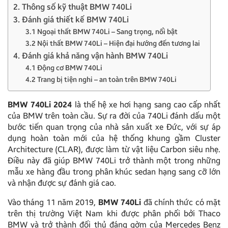
2. Thông số kỹ thuật BMW 740Li
3. Đánh giá thiết kế BMW 740Li
3.1 Ngoại thất BMW 740Li – Sang trọng, nổi bật
3.2 Nội thất BMW 740Li – Hiện đại hướng đến tương lai
4. Đánh giá khả năng vận hành BMW 740Li
4.1 Động cơ BMW 740Li
4.2 Trang bị tiện nghi – an toàn trên BMW 740Li
BMW 740Li 2024
là thế hệ xe hơi hạng sang cao cấp nhất
của BMW trên toàn cầu. Sự ra đời của 740Li đánh dấu một
bước tiến quan trọng của nhà sản xuất xe Đức, với sự áp
dụng hoàn toàn mới của hệ thống khung gầm Cluster
Architecture (CLAR), được làm từ vật liệu Carbon siêu nhẹ.
Điều này đã giúp BMW 740Li trở thành một trong những
mẫu xe hàng đầu trong phân khúc sedan hạng sang cỡ lớn
và nhận được sự đánh giá cao.
Vào tháng 11 năm 2019,
BMW 740Li
đã chính thức có mặt
trên thị trường Việt Nam khi được phân phối bởi Thaco
BMW và trở thành đối thủ đáng gờm của Mercedes Benz