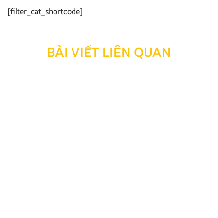
[filter_cat_shortcode]
BÀI VIẾT LIÊN QUAN
Thông báo: Ngừng hỗ trợ tra cứu bảo hành đối với