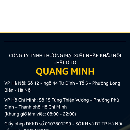
hướng được nhiều chủ xe ưu tiên lựa chọn. Tuy
nhiên, để thiết bị phát huy tối đa hiệu quả, hiển thị
sắc nét và tuyệt đối không ảnh hưởng đến hệ […]
CÔNG TY TNHH THƯƠNG MẠI XUẤT NHẬP KHẨU NỘI
THẤT Ô TÔ
QUANG MINH
VP Hà Nội: Số 12 - ngõ 44 Tư Đình - Tổ 5 - Phường Long
Biên - Hà Nội
VP Hồ Chí Minh: Số 15 Tùng Thiện Vương – Phường Phú
Định – Thành phố Hồ Chí Minh
(Khung giờ làm việc: 08:00 - 22:00)
Giấy phép ĐKKD số 0107801299 - Sở KH và ĐT TP Hà Nội