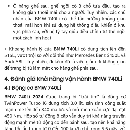
Ở hàng ghế sau, ghế ngồi có 3 chỗ tựa đầu, tạo ra
không gian thoải mái cho 3 người. Tuy nhiên, các chủ
nhân của BMW 740Li có thể tận hưởng không gian
thoải mái hơn khi sử dụng hệ thống điều khiển ở khu
vực phía sau, với bệ tỳ tay giúp điều chỉnh tư thế ngồi
một cách linh hoạt.
+ Khoang hành lý của
BMW 740Li
có dung tích lên đến
515L, vượt trội so với đối thủ như Mercedes Benz S450L và
Audi A8L. Tuy nhiên, đi kèm đó là việc giảm đi không gian
để trang bị tủ làm mát cho hàng ghế phía sau.
4. Đánh giá khả năng vận hành BMW 740Li
4.1 Động cơ BMW 740Li
BMW 740Li 2024
được trang bị “trái tim” là động cơ
TwinPower Turbo I6 dung tích 3.0 lít, sản sinh công suất
mạnh mẽ lên đến 340 mã lực và mô-men xoắn cực đại đạt
450 Nm. Hộp số tự động 8 cấp vẫn duy trì khả năng truyền
động mạnh mẽ từ động cơ đến bánh sau, tạo nên khả năng
tăng tốc ấn tượng từ 0 đến 100 km/h chỉ trong 5,6 giây, với