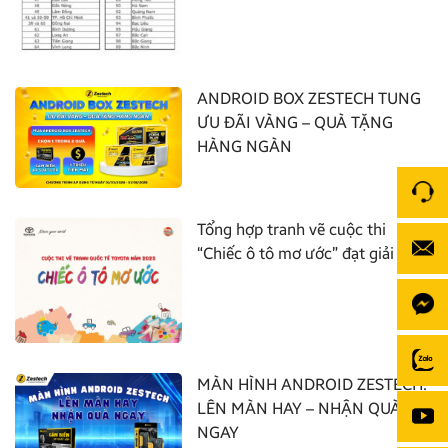
ANDROID BOX ZESTECH TUNG
ƯU ĐÃI VÀNG – QUÀ TẶNG
HÀNG NGÀN
Tổng hợp tranh vẽ cuộc thi
“Chiếc ô tô mơ ước” đạt giải nhất
MÀN HÌNH ANDROID ZESTECH:
LÊN MÀN HAY – NHẬN QUÀ
NGAY