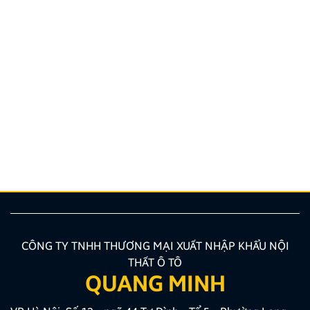
THÔNG BÁO VỀ VIỆC TRẢI NGHIỆM ỨNG DỤNG
YOUTUBE
Kính gửi Quý Khách hàng và Quý Đại lý, Công ty
TNHH Thương Mại XNK Nội Thất Ô Tô Quang Minh
xin trân trọng cảm ơn Quý Khách hàng và Quý Đại lý
đã luôn tin tưởng sử dụng các sản phẩm Android Box
và Màn hình Android mang thương hiệu ZESTECH.
Trong quá trình […]
CÔNG TY TNHH THƯƠNG MẠI XUẤT NHẬP KHẨU NỘI
THẤT Ô TÔ
QUANG MINH