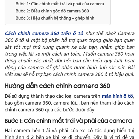
Bước 1: Căn chỉnh mắt trái và phải của camera
Bước 2: Điều chỉnh góc độ camera 360
Bước 3: Hiệu chuẩn hệ thống – ghép hình
Cách chỉnh camera 360 trên ô tô
như thế nào? Camera
360 ô tô là một bộ phận hỗ trợ quan trọng giúp bạn quan
sát tốt mọi thứ xung quanh xe của bạn, nhằm giúp bạn
trong việc lái xe một cách an toàn. Muốn camera 360 hoạt
động chuẩn xác nhất đòi hỏi bạn cần hiểu quy luật hoạt
động của camera để ghi nhận được hình ảnh sắc nét. Bài
viết sau sẽ hỗ trợ bạn
cách chỉnh camera 360
ô tô hiệu quả.
Hướng dẫn cách chỉnh camera 360
Để sử dụng thành thạo các loại camera trên
màn hình ô tô
,
bao gồm camera 360, camera lùi… bạn nên tham khảo cách
chỉnh camera 360 qua các bước dưới đây:
Bước 1: Căn chỉnh mắt trái và phải của camera
Hai camera bên trái và phải của xe có tác dụng hiển thị
hình ảnh ở 2 bên xe khi xe di chuyển. Đây là vị trí dễ va