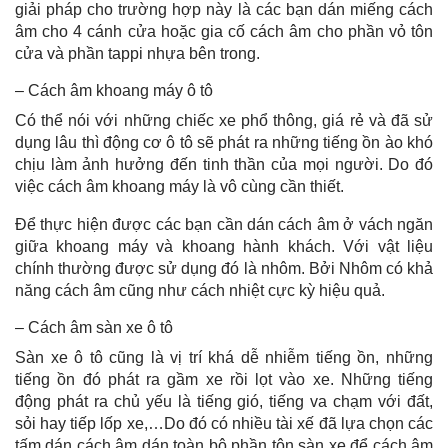
giải pháp cho trường hợp này là các bạn dán miếng cách
âm cho 4 cánh cửa hoặc gia cố cách âm cho phần vỏ tôn
cửa và phần tappi nhựa bên trong.
– Cách âm khoang máy ô tô
Có thể nói với những chiếc xe phổ thông, giá rẻ và đã sử
dụng lâu thì động cơ ô tô sẽ phát ra những tiếng ồn ào khó
chịu làm ảnh hưởng đến tinh thần của mọi người. Do đó
việc cách âm khoang máy là vô cùng cần thiết.
Để thực hiện được các bạn cần dán cách âm ở vách ngăn
giữa khoang máy và khoang hành khách. Với vật liệu
chính thường được sử dụng đó là nhôm. Bởi Nhôm có khả
năng cách âm cũng như cách nhiệt cực kỳ hiệu quả.
– Cách âm sàn xe ô tô
Sàn xe ô tô cũng là vị trí khá dễ nhiễm tiếng ồn, những
tiếng ồn đó phát ra gầm xe rồi lọt vào xe. Những tiếng
động phát ra chủ yếu là tiếng gió, tiếng va chạm với đất,
sỏi hay tiếp lốp xe,…Do đó có nhiều tài xế đã lựa chọn các
tấm dán cách âm dán toàn bộ phần tôn sàn xe để cách âm