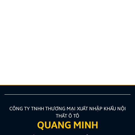
THÔNG BÁO VỀ VIỆC TRẢI NGHIỆM ỨNG DỤNG
YOUTUBE
Kính gửi Quý Khách hàng và Quý Đại lý, Công ty
TNHH Thương Mại XNK Nội Thất Ô Tô Quang Minh
xin trân trọng cảm ơn Quý Khách hàng và Quý Đại lý
đã luôn tin tưởng sử dụng các sản phẩm Android Box
và Màn hình Android mang thương hiệu ZESTECH.
Trong quá trình […]
CÔNG TY TNHH THƯƠNG MẠI XUẤT NHẬP KHẨU NỘI
THẤT Ô TÔ
QUANG MINH