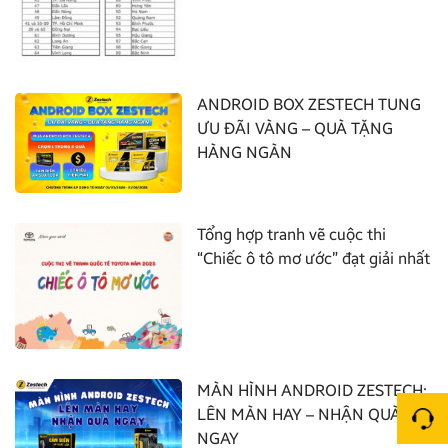
ANDROID BOX ZESTECH TUNG
ƯU ĐÃI VÀNG – QUÀ TẶNG
HÀNG NGÀN
Tổng hợp tranh vẽ cuộc thi
“Chiếc ô tô mơ ước” đạt giải nhất
MÀN HÌNH ANDROID ZESTECH:
LÊN MÀN HAY – NHẬN QUÀ
NGAY