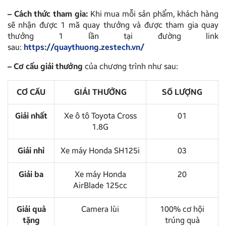
– Cách thức tham gia:
Khi mua mỗi sản phẩm, khách hàng
sẽ nhận được 1 mã quay thưởng và được tham gia quay
thưởng 1 lần tại đường link
sau:
https://quaythuong.zestech.vn/
– Cơ cấu giải thưởng
của chương trình như sau:
CƠ CẤU
GIẢI THƯỞNG
SỐ LƯỢNG
Giải nhất
Xe ô tô Toyota Cross
01
1.8G
Giải nhì
Xe máy Honda SH125i
03
Giải ba
Xe máy Honda
20
AirBlade 125cc
Giải quà
Camera lùi
100% cơ hội
tặng
trúng quà