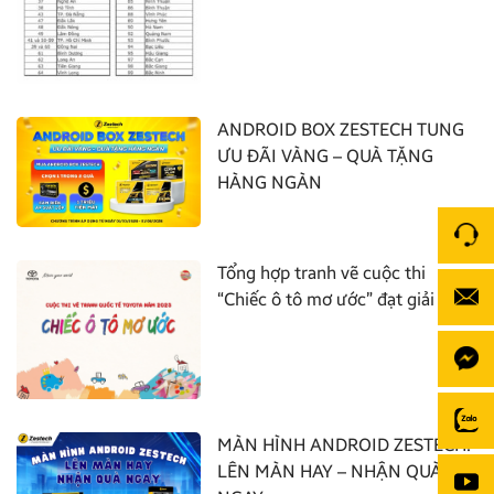
ANDROID BOX ZESTECH TUNG
ƯU ĐÃI VÀNG – QUÀ TẶNG
HÀNG NGÀN
Tổng hợp tranh vẽ cuộc thi
“Chiếc ô tô mơ ước” đạt giải nhất
MÀN HÌNH ANDROID ZESTECH:
LÊN MÀN HAY – NHẬN QUÀ