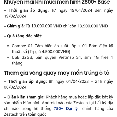
Khuyến mãi khi mua màn hình Z800+ Base
– Thời gian áp dụng:
Từ ngày 19/01/2024 đến ngày
19/02/2024
– Giảm giá:
Từ 1̶9̶.̶0̶0̶0̶.̶0̶0̶0̶ VNĐ chỉ còn 13.900.000 VNĐ
– Quà tặng đặc biệt:
Combo: 01 Cảm biến áp suất lốp + 01 Bơm điện kỹ
thuật số (Trị giá 4.500.000VNĐ)
USB 32GB, bản quyền Vietmap S1, sim 4G free 1
tháng…
Tham gia vòng quay may mắn trúng ô tô
– Thời gian áp dụng:
8h ngày 01/04/2023 – 21h ngày
08/02/2024
– Điều kiện tham gia:
Khách hàng mua hoặc lắp đặt bất kỳ
sản phẩm Màn hình Android nào của Zestech tại bất kỳ địa
chỉ nào trong hệ thống
750+ Đại lý
chính hãng của
Zestech trên toàn quốc.