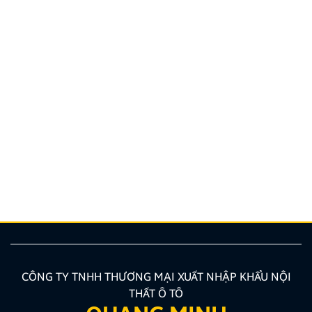
Hướng dẫn lắp màn hình liền camera 360. Những lưu
ý cần biết
Nâng cấp tính năng an toàn và tiện ích giải trí bằng
giải pháp lắp màn hình liền camera 360 đang là xu
hướng được nhiều chủ xe ưu tiên lựa chọn. Tuy
nhiên, để thiết bị phát huy tối đa hiệu quả, hiển thị
sắc nét và tuyệt đối không ảnh hưởng đến hệ […]
CÔNG TY TNHH THƯƠNG MẠI XUẤT NHẬP KHẨU NỘI
THẤT Ô TÔ