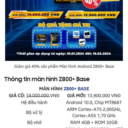
Giảm giá 40% sản phẩm Màn hình Android Z800+ Base
Thông tin màn hình Z800+ Base
MÀN HÌNH
Z800+ BASE
GIÁ CŨ:
1̶9̶.̶0̶0̶0̶.̶0̶0̶0̶ VNĐ
GIÁ MỚI:
13.900.000 VNĐ
Hệ điều hành
Android 10.0, Chip MT8667
ARM Cortex-A75 2,00GHz,
Bộ xử lý
Cortex-A55 1,70 GHz
Bộ nhớ
RAM 4GB + ROM 32GB