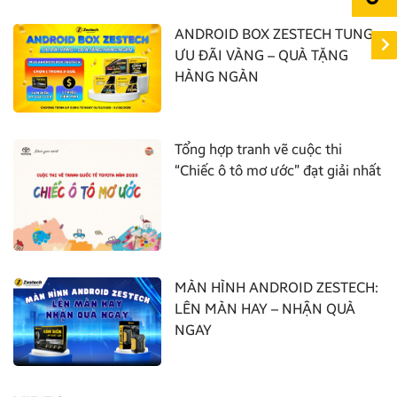
ANDROID BOX ZESTECH TUNG
ƯU ĐÃI VÀNG – QUÀ TẶNG
HÀNG NGÀN
Tổng hợp tranh vẽ cuộc thi
“Chiếc ô tô mơ ước” đạt giải nhất
MÀN HÌNH ANDROID ZESTECH:
LÊN MÀN HAY – NHẬN QUÀ
NGAY