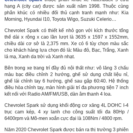
hạng A (city car) được sản xuất năm 1998. Thuộc cùng
phân khúc có nhiều đối thủ cạnh tranh mạnh như: Kia
Morning, Hyundai I10, Toyota Wigo, Suzuki Celerio…
Chevrolet Spark có thiết kế nhỏ gọn với kích thước tổng
thể dài x rộng x cao lần lượt là 3635 x 1597 x 1552mm,
chiều dài cơ sở là 2,375 mm. Xe có 6 tùy chọn màu sắc
cho khách hàng lựa chọn đó là: Màu đỏ, Bạc, Trắng, Xanh
lá mạ, Xanh da trời và Xanh nhạt.
Bên trong xe trang trí đầy đủ nội thất như: vô lăng 3 chấu
màu bạc điều chỉnh 2 hướng, ghế sử dụng chất liệu nỉ,
ghế lái chỉnh tay 6 hướng, ghế sau gập 60:40. Hệ thống
điều hòa chỉnh tay, màn hình giải trí đa phương tiện 7 inch
kết nối với Radio AM/FM/USB, dàn âm thanh 4 loa.
Chevrolet Spark sử dụng khối động cơ xăng 4L DOHC I-4
trục cam kép, 4 xy lanh cho công suất tối đa 80Hp /
6400rpm và Mô-men xoắn cực đại là 108Nm / 4800 rpm.
Năm 2020 Chevrolet Spark được bán ra thị trường 3 phiên