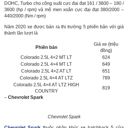
DOHC, Turbo cho công suất cực đại đạt 161 / 3600 – 180 /
3600 (hp / rpm) và mô men xoắn cực đại đạt 380/2000 –
440/2000 (Nm / rpm)
Năm 2020 xe được bán ra thị trường 5 phiên bản với giá
thành lần lượt là
Giá xe (triệu
Phiên bản
đồng)
Colorado 2.5L 4×2 MT LT
624
Colorado 2.5L 4×4 MT LT
649
Colorado 2.5L 4×2 AT LT
651
Colorado 2.5L 4×4 AT LTZ
789
Colorado 2.5L 4×4 AT LTZ HIGH
819
COUNTRY
–
Chevrolet Spark
Chevrolet Spark
Chevrolet Spark
thuộc phân khúc xe hatchback 5 cửa