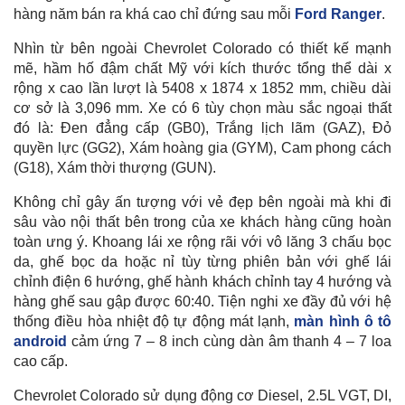
hàng năm bán ra khá cao chỉ đứng sau mỗi
Ford Ranger
.
Nhìn từ bên ngoài Chevrolet Colorado có thiết kế mạnh
mẽ, hầm hố đậm chất Mỹ với kích thước tổng thể dài x
rộng x cao lần lượt là 5408 x 1874 x 1852 mm, chiều dài
cơ sở là 3,096 mm. Xe có 6 tùy chọn màu sắc ngoại thất
đó là: Đen đẳng cấp (GB0), Trắng lịch lãm (GAZ), Đỏ
quyền lực (GG2), Xám hoàng gia (GYM), Cam phong cách
(G18), Xám thời thượng (GUN).
Không chỉ gây ấn tượng với vẻ đẹp bên ngoài mà khi đi
sâu vào nội thất bên trong của xe khách hàng cũng hoàn
toàn ưng ý. Khoang lái xe rộng rãi với vô lăng 3 chấu bọc
da, ghế bọc da hoặc nỉ tùy từng phiên bản với ghế lái
chỉnh điện 6 hướng, ghế hành khách chỉnh tay 4 hướng và
hàng ghế sau gập được 60:40. Tiện nghi xe đầy đủ với hệ
thống điều hòa nhiệt độ tự động mát lạnh,
màn hình ô tô
android
cảm ứng 7 – 8 inch cùng dàn âm thanh 4 – 7 loa
cao cấp.
Chevrolet Colorado sử dụng động cơ Diesel, 2.5L VGT, DI,