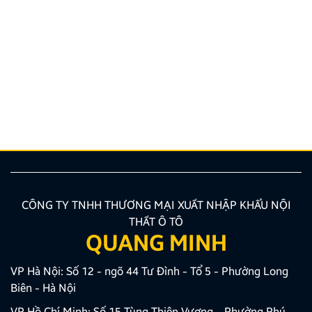
THÔNG BÁO VỀ VIỆC TRẢI NGHIỆM ỨNG DỤNG
YOUTUBE
Kính gửi Quý Khách hàng và Quý Đại lý, Công ty
TNHH Thương Mại XNK Nội Thất Ô Tô Quang Minh
xin trân trọng cảm ơn Quý Khách hàng và Quý Đại lý
đã luôn tin tưởng sử dụng các sản phẩm Android Box
và Màn hình Android mang thương hiệu ZESTECH.
Trong quá trình […]
CÔNG TY TNHH THƯƠNG MẠI XUẤT NHẬP KHẨU NỘI
THẤT Ô TÔ
QUANG MINH
VP Hà Nội: Số 12 - ngõ 44 Tư Đình - Tổ 5 - Phường Long
Biên - Hà Nội
VP Hồ Chí Minh: Số 15 Tùng Thiện Vương – Phường Phú