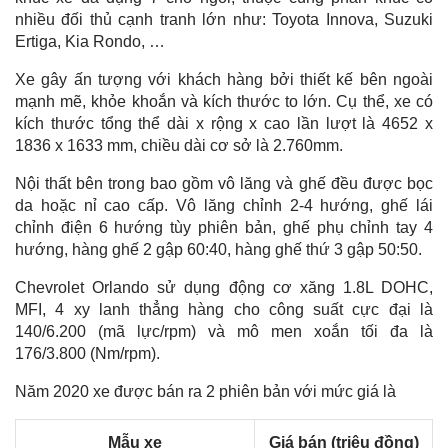
nhiều đối thủ cạnh tranh lớn như: Toyota Innova, Suzuki
Ertiga, Kia Rondo, …
Xe gây ấn tượng với khách hàng bởi thiết kế bên ngoài
mạnh mẽ, khỏe khoắn và kích thước to lớn. Cụ thể, xe có
kích thước tổng thể dài x rộng x cao lần lượt là 4652 x
1836 x 1633 mm, chiều dài cơ sở là 2.760mm.
Nội thất bên trong bao gồm vô lăng và ghế đều được bọc
da hoặc nỉ cao cấp. Vô lăng chỉnh 2-4 hướng, ghế lái
chỉnh điện 6 hướng tùy phiên bản, ghế phụ chỉnh tay 4
hướng, hàng ghế 2 gập 60:40, hàng ghế thứ 3 gập 50:50.
Chevrolet Orlando sử dụng động cơ xăng 1.8L DOHC,
MFI, 4 xy lanh thẳng hàng cho công suất cực đại là
140/6.200 (mã lực/rpm) và mô men xoắn tối đa là
176/3.800 (Nm/rpm).
Năm 2020 xe được bán ra 2 phiên bản với mức giá là
Mẫu xe
Giá bán (triệu đồng)