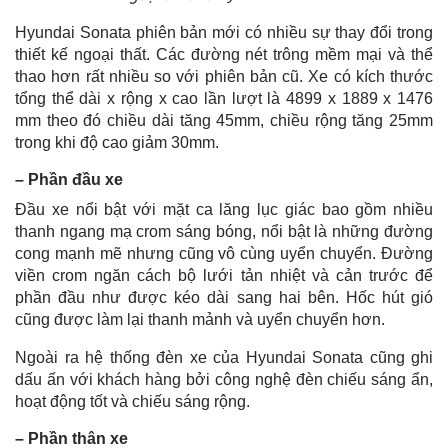
Hyundai Sonata phiên bản mới có nhiều sự thay đổi trong
thiết kế ngoại thất. Các đường nét trông mềm mại và thể
thao hơn rất nhiều so với phiên bản cũ. Xe có kích thước
tổng thể dài x rộng x cao lần lượt là 4899 x 1889 x 1476
mm theo đó chiều dài tăng 45mm, chiều rộng tăng 25mm
trong khi độ cao giảm 30mm.
– Phần đầu xe
Đầu xe nổi bật với mặt ca lăng lục giác bao gồm nhiều
thanh ngang mạ crom sáng bóng, nổi bật là những đường
cong mạnh mẽ nhưng cũng vô cùng uyển chuyển. Đường
viền crom ngăn cách bộ lưới tản nhiệt và cản trước để
phần đầu như được kéo dài sang hai bên. Hốc hút gió
cũng được làm lại thanh mảnh và uyển chuyển hơn.
Ngoài ra hệ thống đèn xe của Hyundai Sonata cũng ghi
dấu ấn với khách hàng bởi công nghệ đèn chiếu sáng ẩn,
hoạt động tốt và chiếu sáng rộng.
– Phần thân xe