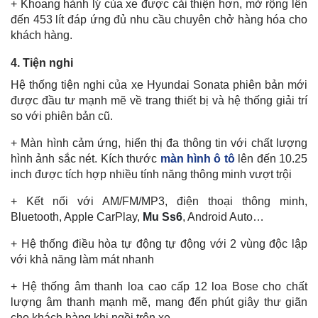
+ Khoang hành lý của xe được cải thiện hơn, mở rộng lên
đến 453 lít đáp ứng đủ nhu cầu chuyên chở hàng hóa cho
khách hàng.
4. Tiện nghi
Hệ thống tiện nghi của xe Hyundai Sonata phiên bản mới
được đầu tư mạnh mẽ về trang thiết bị và hệ thống giải trí
so với phiên bản cũ.
+ Màn hình cảm ứng, hiển thị đa thông tin với chất lượng
hình ảnh sắc nét. Kích thước
màn hình ô tô
lên đến 10.25
inch được tích hợp nhiều tính năng thông minh vượt trội
+ Kết nối với AM/FM/MP3, điện thoại thông minh,
Bluetooth, Apple CarPlay,
Mu Ss6
, Android Auto…
+ Hệ thống điều hòa tự động tự động với 2 vùng độc lập
với khả năng làm mát nhanh
+ Hệ thống âm thanh loa cao cấp 12 loa Bose cho chất
lượng âm thanh mạnh mẽ, mang đến phút giây thư giãn
cho khách hàng khi ngồi trên xe.