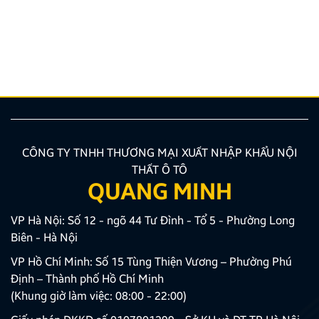
giải pháp lắp màn hình liền camera 360 đang là xu
hướng được nhiều chủ xe ưu tiên lựa chọn. Tuy
nhiên, để thiết bị phát huy tối đa hiệu quả, hiển thị
sắc nét và tuyệt đối không ảnh hưởng đến hệ […]
CÔNG TY TNHH THƯƠNG MẠI XUẤT NHẬP KHẨU NỘI
THẤT Ô TÔ
QUANG MINH
VP Hà Nội: Số 12 - ngõ 44 Tư Đình - Tổ 5 - Phường Long
Biên - Hà Nội
VP Hồ Chí Minh: Số 15 Tùng Thiện Vương – Phường Phú
Định – Thành phố Hồ Chí Minh
(Khung giờ làm việc: 08:00 - 22:00)