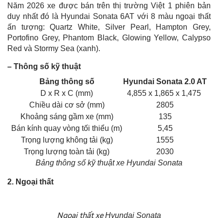
Năm 2026 xe được bán trên thị trường Việt 1 phiên bản
duy nhất đó là Hyundai Sonata 6AT với 8 màu ngoại thất
ấn tượng: Quartz White, Silver Pearl, Hampton Grey,
Portofino Grey, Phantom Black, Glowing Yellow, Calypso
Red và Stormy Sea (xanh).
– Thông số kỹ thuật
Bảng thông số
Hyundai Sonata 2.0 AT
D x R x C (mm)
4,855 x 1,865 x 1,475
Chiều dài cơ sở (mm)
2805
Khoảng sáng gầm xe (mm)
135
Bán kính quay vòng tối thiểu (m)
5,45
Trọng lượng không tải (kg)
1555
Trọng lượng toàn tải (kg)
2030
Bảng thông số kỹ thuật xe Hyundai Sonata
2. Ngoại thất
Ngoại thất xe
Hyundai Sonata