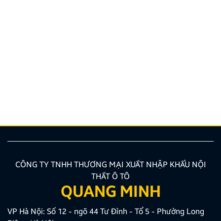
Hướng dẫn lắp màn hình liền camera 360. Những lưu
ý cần biết
Nâng cấp tính năng an toàn và tiện ích giải trí bằng
giải pháp lắp màn hình liền camera 360 đang là xu
hướng được nhiều chủ xe ưu tiên lựa chọn. Tuy
nhiên, để thiết bị phát huy tối đa hiệu quả, hiển thị
sắc nét và tuyệt đối không ảnh hưởng đến hệ […]
CÔNG TY TNHH THƯƠNG MẠI XUẤT NHẬP KHẨU NỘI
THẤT Ô TÔ
QUANG MINH
VP Hà Nội: Số 12 - ngõ 44 Tư Đình - Tổ 5 - Phường Long