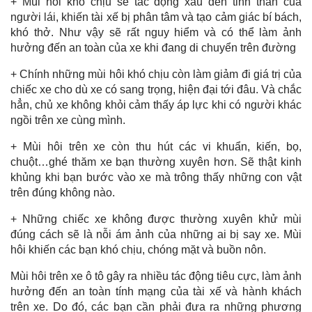
+ Mùi hôi khó chịu sẽ tác động xấu đến tinh thần của
người lái, khiến tài xế bị phân tâm và tạo cảm giác bí bách,
khó thở. Như vậy sẽ rất nguy hiểm và có thể làm ảnh
hưởng đến an toàn của xe khi đang di chuyển trên đường
+ Chính những mùi hôi khó chịu còn làm giảm đi giá trị của
chiếc xe cho dù xe có sang trọng, hiện đại tới đâu. Và chắc
hẳn, chủ xe không khỏi cảm thấy áp lực khi có người khác
ngồi trên xe cùng mình.
+ Mùi hôi trên xe còn thu hút các vi khuẩn, kiến, bọ,
chuột…ghé thăm xe bạn thường xuyên hơn. Sẽ thật kinh
khủng khi bạn bước vào xe mà trông thấy những con vật
trên đúng không nào.
+ Những chiếc xe không được thường xuyên khử mùi
đúng cách sẽ là nỗi ám ảnh của những ai bị say xe. Mùi
hôi khiến các bạn khó chịu, chóng mặt và buồn nôn.
Mùi hôi trên xe ô tô gây ra nhiều tác động tiêu cực, làm ảnh
hưởng đến an toàn tính mạng của tài xế và hành khách
trên xe. Do đó, các bạn cần phải đưa ra những phương