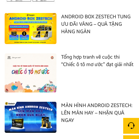
ANDROID BOX ZESTECH TUNG
ƯU ĐÃI VÀNG – QUÀ TẶNG
HÀNG NGÀN
Tổng hợp tranh vẽ cuộc thi
“Chiếc ô tô mơ ước” đạt giải nhất
MÀN HÌNH ANDROID ZESTECH:
LÊN MÀN HAY – NHẬN QUÀ
NGAY